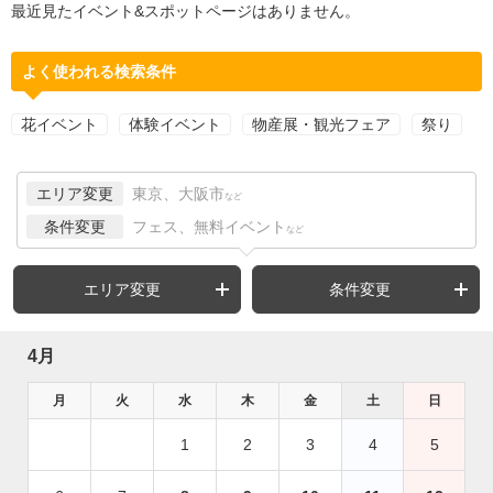
最近見たイベント&スポットページはありません。
よく使われる検索条件
花イベント
体験イベント
物産展・観光フェア
祭り
エリア変更
東京、大阪市
など
条件変更
フェス、無料イベント
など
エリア変更
条件変更
4月
月
火
水
木
金
土
日
1
2
3
4
5