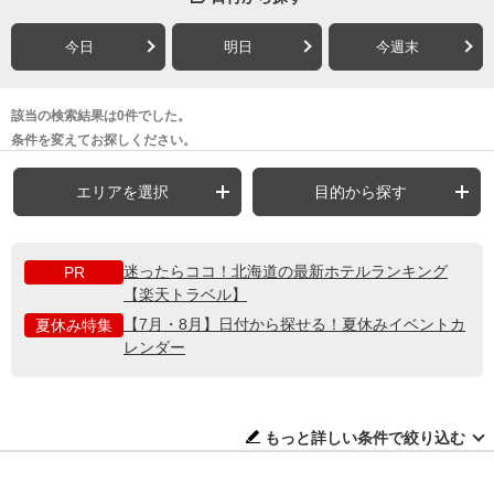
今日
明日
今週末
該当の検索結果は0件でした。
条件を変えてお探しください。
エリアを選択
目的から探す
迷ったらココ！北海道の最新ホテルランキング
PR
【楽天トラベル】
【7月・8月】日付から探せる！夏休みイベントカ
夏休み特集
レンダー
もっと詳しい条件で絞り込む