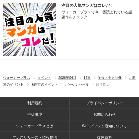
注目の人気マンガはコレだ！
ウォーカープラスで今一番読まれている話
題作をチェック!!
ウォーカープラス
イベント
2026年04月
14日
午後・夕方開催
北海
道のイベント
函館市のイベント
バーゲンセール
終了間近
利用規約
プライバシーポリシー
推奨環境
お問い合わせ
ウォーカープラスとは
Webプッシュ通知について
プレスリリース・情報提供
媒体資料