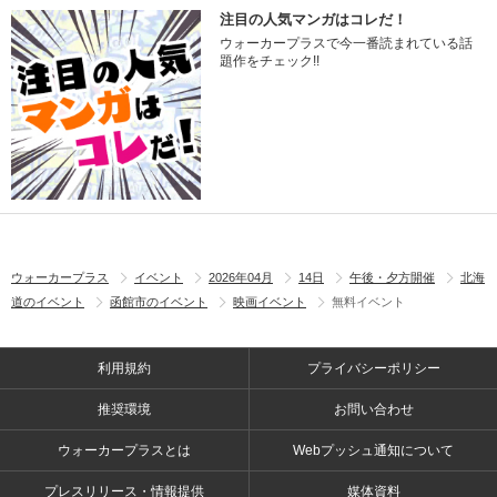
注目の人気マンガはコレだ！
ウォーカープラスで今一番読まれている話
題作をチェック!!
ウォーカープラス
イベント
2026年04月
14日
午後・夕方開催
北海
道のイベント
函館市のイベント
映画イベント
無料イベント
利用規約
プライバシーポリシー
推奨環境
お問い合わせ
ウォーカープラスとは
Webプッシュ通知について
プレスリリース・情報提供
媒体資料