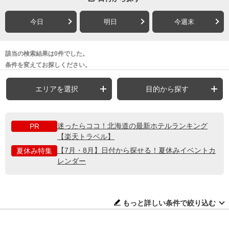
今日
明日
今週末
該当の検索結果は0件でした。
条件を変えてお探しください。
エリアを選択
目的から探す
迷ったらココ！北海道の最新ホテルランキング
PR
【楽天トラベル】
【7月・8月】日付から探せる！夏休みイベントカ
夏休み特集
レンダー
もっと詳しい条件で絞り込む