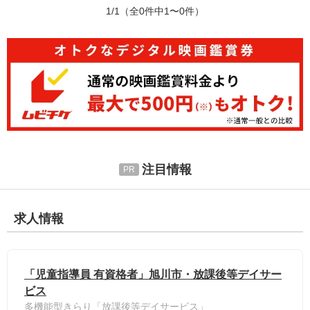
1/1
（全0件中1〜0件）
注目情報
求人情報
「児童指導員 有資格者」旭川市・放課後等デイサー
ビス
多機能型きらり「放課後等デイサービス」