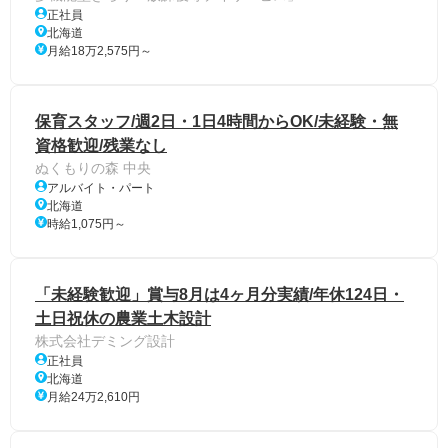
正社員
北海道
月給18万2,575円～
保育スタッフ/週2日・1日4時間からOK/未経験・無
資格歓迎/残業なし
ぬくもりの森 中央
アルバイト・パート
北海道
時給1,075円～
「未経験歓迎」賞与8月は4ヶ月分実績/年休124日・
土日祝休の農業土木設計
株式会社デミング設計
正社員
北海道
月給24万2,610円