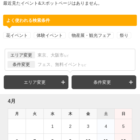
最近見たイベント&スポットページはありません。
よく使われる検索条件
花イベント
体験イベント
物産展・観光フェア
祭り
エリア変更
東京、大阪市
など
条件変更
フェス、無料イベント
など
エリア変更
条件変更
4月
月
火
水
木
金
土
日
1
2
3
4
5