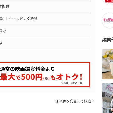
了間際
施設
ショッピング施設
婦で
編集
ぶ
条件を変更して検索