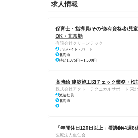
求人情報
保育士・指導員/その他/有資格者/児
OK・非常勤
有限会社クリーンテック
アルバイト・パート
北海道
時給1,075円～1,500円
高時給 建築施工図チェック業務・検討
株式会社アクト・テクニカルサポート 東
派遣社員
北海道
「年間休日120日以上」看護師/4週8
医療法人重仁会