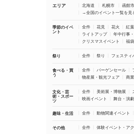
エリア
北海道
札幌市
函館
→全国のイベント一覧を見
全件
花見
花火
紅
季節のイベ
ント
ライトアップ
年中行事
クリスマスイベント
福
全件
祭り
フェスティ
祭り
全件
バーゲンセール
食べる・買
う
物産展・観光フェア
商
全件
美術展・博物展
文化・芸
術・スポー
映画イベント
舞台・演
ツ
全件
動物関連イベント
趣味・生活
全件
体験イベント・ア
その他