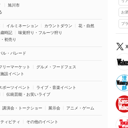
リ
市
旭川市
る
お
プ
葉
イルミネーション
カウントダウン
花・自然
・歳時記
味覚狩り・フルーツ狩り
袋・初売り
バル・パレード
フリーマーケット
グルメ・フードフェス
業施設イベント
スポーツイベント
ライブ・音楽イベント
劇
伝統芸能・お笑いライブ
講演会・トークショー
展示会
アニメ・ゲーム
クティビティ
その他のイベント