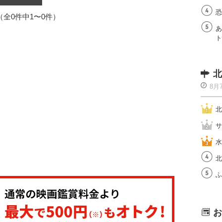
恐
1（全0件中1〜0件）
あ
ト
北
8月
北
サ
水
北
ふ
お