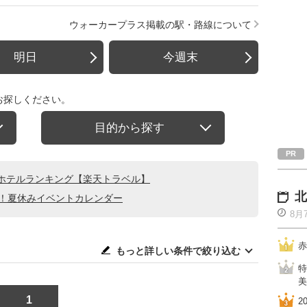
ウォーカープラス掲載の駅・路線について
明日
今週末
お探しください。
目的から探す
ホテルランキング【楽天トラベル】
北
る！夏休みイベントカレンダー
8月
赤
もっと詳しい条件で絞り込む
特
美
1
2