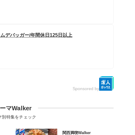
ームデバッガー/年間休日125日以上
Sponsored by
ーマWalker
マ別特集をチェック
関西満喫Walker