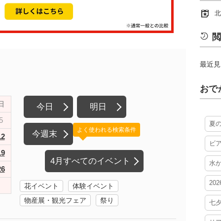
北
閲
最近見
おで
日
今日
明日
5
夏
よく使われる検索条件
今週末
12
ビ
19
4月すべてのイベント
水
26
20
花イベント
体験イベント
物産展・観光フェア
祭り
七