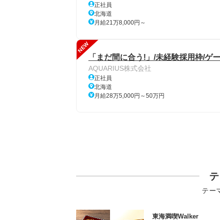
正社員
北海道
月給21万8,000円～
NEW
「まだ間に合う!」/未経験採用枠/ゲ
AQUARIUS株式会社
正社員
北海道
月給28万5,000円～50万円
テ
テー
東海満喫Walker