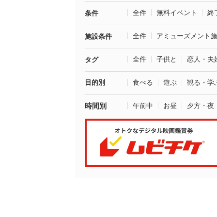
全件
無料イベント
終
条件
全件
アミューズメント
施設条件
全件
子供と
恋人・夫
タグ
目的別
食べる
遊ぶ
観る・学
時間別
午前中
お昼
夕方・夜