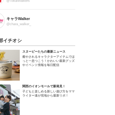
@TokaiWalkers
キャラWalker
@chara_walker_
部イチオシ
スヌーピーたちの最新ニュース
癒やされるキャラクターアイテムでほ
っと一息つこう！かわいい最新グッズ
やイベント情報を毎日配信
関西のイオンモールで新発見！
子どもと楽しめる新しい遊び方をママ
ライター達が現地から最新リポ！