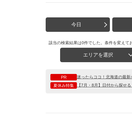
今日
該当の検索結果は0件でした。条件を変えて
エリアを選択
迷ったらココ！北海道の最新
PR
【7月・8月】日付から探せ
夏休み特集