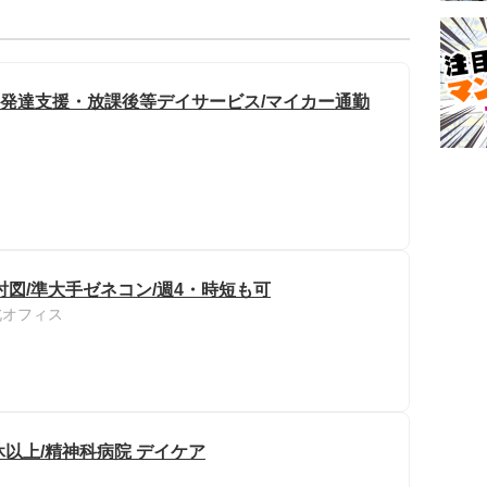
童発達支援・放課後等デイサービス/マイカー通勤
図/準大手ゼネコン/週4・時短も可
北オフィス
休以上/精神科病院 デイケア