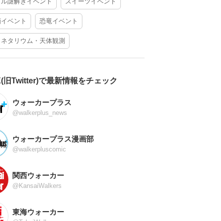
アル謎解きイベント
スイーツイベント
酒イベント
恐竜イベント
ラネタリウム・天体観測
X(旧Twitter)で最新情報をチェック
ウォーカープラス
@walkerplus_news
ウォーカープラス漫画部
@walkerpluscomic
関西ウォーカー
@KansaiWalkers
東海ウォーカー