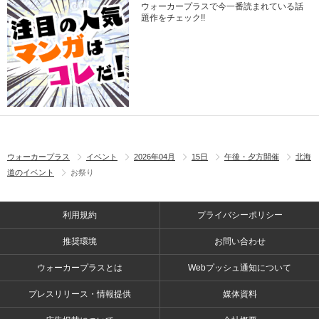
ウォーカープラスで今一番読まれている話
題作をチェック!!
ウォーカープラス
イベント
2026年04月
15日
午後・夕方開催
北海
道のイベント
お祭り
利用規約
プライバシーポリシー
推奨環境
お問い合わせ
ウォーカープラスとは
Webプッシュ通知について
プレスリリース・情報提供
媒体資料