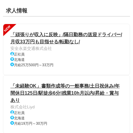
求人情報
NEW
「頑張りが収入に反映」/隔日勤務の送迎ドライバー/
月収33万円も目指せる/転勤なし/
安全永楽交通株式会社
正社員
北海道
月給25万500円～33万円
「未経験OK」書類作成等の一般事務/土日祝休み/年
間休日125日/駅徒歩6分!残業10h月以内/昇給・賞与
あり
株式会社Liyd
正社員
北海道
月給19万円～30万円