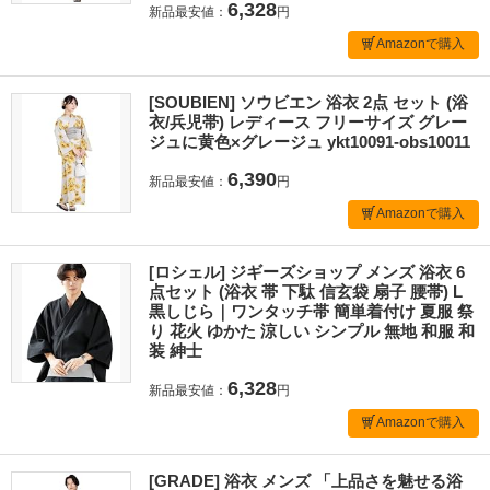
6,328
新品最安値：
円
Amazonで購入
[SOUBIEN] ソウビエン 浴衣 2点 セット (浴
衣/兵児帯) レディース フリーサイズ グレー
ジュに黄色×グレージュ ykt10091-obs10011
6,390
新品最安値：
円
Amazonで購入
[ロシェル] ジギーズショップ メンズ 浴衣 6
点セット (浴衣 帯 下駄 信玄袋 扇子 腰帯) L
黒しじら｜ワンタッチ帯 簡単着付け 夏服 祭
り 花火 ゆかた 涼しい シンプル 無地 和服 和
装 紳士
6,328
新品最安値：
円
Amazonで購入
[GRADE] 浴衣 メンズ 「上品さを魅せる浴