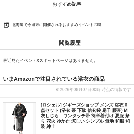
おすすめ記事
北海道で今週末に開催されるおすすめイベント20選
閲覧履歴
最近見たイベント&スポットページはありません。
いまAmazonで注目されている浴衣の商品
※2026年08月07日00時 時点の情報です
[ロシェル] ジギーズショップ メンズ 浴衣 6
点セット (浴衣 帯 下駄 信玄袋 扇子 腰帯) M
灰しじら｜ワンタッチ帯 簡単着付け 夏服 祭
り 花火 ゆかた 涼しい シンプル 無地 和服 和
装 紳士