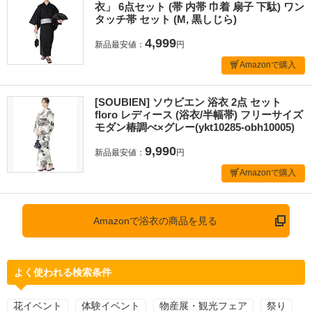
衣」 6点セット (帯 内帯 巾着 扇子 下駄) ワン
タッチ帯 セット (M, 黒しじら)
4,999
新品最安値：
円
Amazonで購入
[SOUBIEN] ソウビエン 浴衣 2点 セット
floro レディース (浴衣/半幅帯) フリーサイズ
モダン椿調べ×グレー(ykt10285-obh10005)
9,990
新品最安値：
円
Amazonで購入
Amazonで浴衣の商品を見る
よく使われる検索条件
花イベント
体験イベント
物産展・観光フェア
祭り