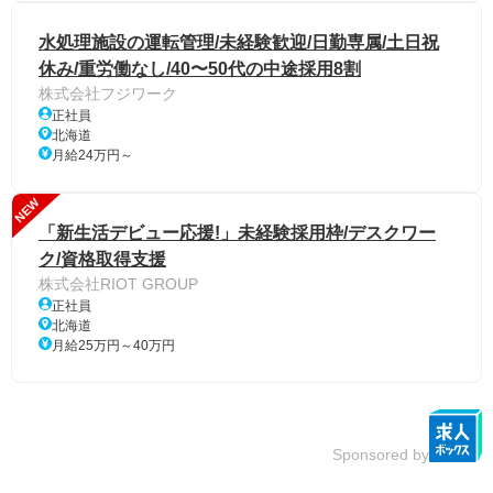
水処理施設の運転管理/未経験歓迎/日勤専属/土日祝
休み/重労働なし/40〜50代の中途採用8割
株式会社フジワーク
正社員
北海道
月給24万円～
NEW
「新生活デビュー応援!」未経験採用枠/デスクワー
ク/資格取得支援
株式会社RIOT GROUP
正社員
北海道
月給25万円～40万円
Sponsored by