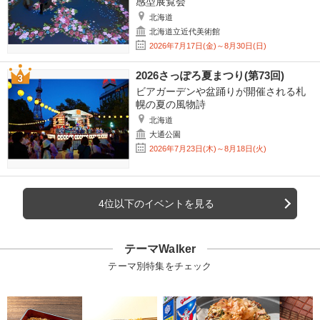
感型展覧会
北海道
北海道立近代美術館
2026年7月17日(金)～8月30日(日)
2026さっぽろ夏まつり(第73回)
ビアガーデンや盆踊りが開催される札
幌の夏の風物詩
北海道
大通公園
2026年7月23日(木)～8月18日(火)
4位以下のイベントを見る
テーマWalker
テーマ別特集をチェック