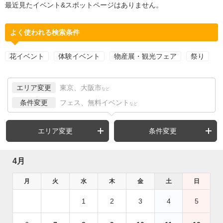
最近見たイベント&スポットページはありません。
よく使われる検索条件
花イベント
体験イベント
物産展・観光フェア
祭り
エリア変更
東京、大阪市
など
条件変更
フェス、無料イベント
など
エリア変更
条件変更
4月
月
火
水
木
金
土
日
1
2
3
4
5