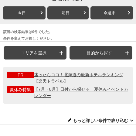
今日
明日
今週末
該当の検索結果は0件でした。
条件を変えてお探しください。
エリアを選択
目的から探す
迷ったらココ！北海道の最新ホテルランキング
PR
【楽天トラベル】
【7月・8月】日付から探せる！夏休みイベントカ
夏休み特集
レンダー
もっと詳しい条件で絞り込む