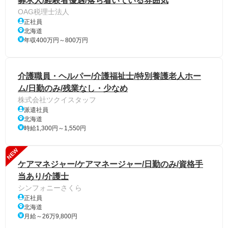
募求人/経験者優遇/落ち着いている雰囲気
OAG税理士法人
正社員
北海道
年収400万円～800万円
介護職員・ヘルパー/介護福祉士/特別養護老人ホー
ム/日勤のみ/残業なし・少なめ
株式会社ツクイスタッフ
派遣社員
北海道
時給1,300円～1,550円
NEW
ケアマネジャー/ケアマネージャー/日勤のみ/資格手
当あり/介護士
シンフォニーさくら
正社員
北海道
月給～26万9,800円