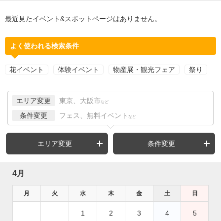
最近見たイベント&スポットページはありません。
よく使われる検索条件
花イベント
体験イベント
物産展・観光フェア
祭り
エリア変更
東京、大阪市
など
条件変更
フェス、無料イベント
など
エリア変更
条件変更
4月
月
火
水
木
金
土
日
1
2
3
4
5