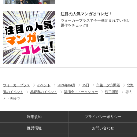
注目の人気マンガはコレだ！
ウォーカープラスで今一番読まれている話
題作をチェック!!
ウォーカープラス
イベント
2026年04月
15日
午後・夕方開催
北海
道のイベント
札幌市のイベント
講演会・トークショー
終了間近
恋人
と・夫婦で
利用規約
プライバシーポリシー
推奨環境
お問い合わせ