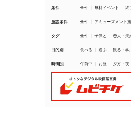
全件
無料イベント
終
条件
全件
アミューズメント
施設条件
全件
子供と
恋人・夫
タグ
目的別
食べる
遊ぶ
観る・学
時間別
午前中
お昼
夕方・夜