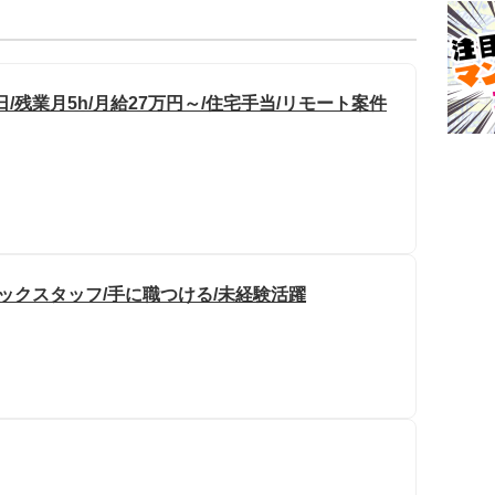
日/残業月5h/月給27万円～/住宅手当/リモート案件
ックスタッフ/手に職つける/未経験活躍