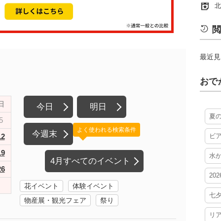
北
閲
最近見
おで
日
今日
明日
夏
5
よく使われる検索条件
今週末
12
ビ
19
水
4月すべてのイベント
26
20
花イベント
体験イベント
七
物産展・観光フェア
祭り
リ