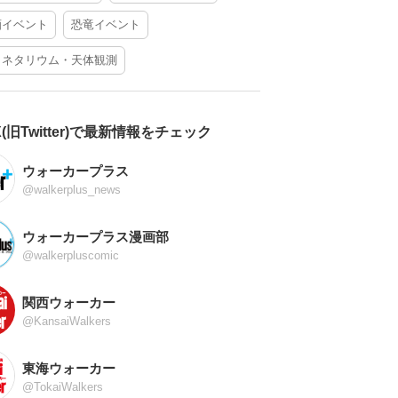
酒イベント
恐竜イベント
ラネタリウム・天体観測
X(旧Twitter)で最新情報をチェック
ウォーカープラス
@walkerplus_news
ウォーカープラス漫画部
@walkerpluscomic
関西ウォーカー
@KansaiWalkers
東海ウォーカー
@TokaiWalkers