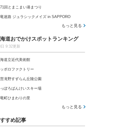
71回とまこまい港まつり
竜迷路 ジュラシックメイズ in SAPPORO
もっと見る
海道おでかけスポットランキング
8日 9:32更新
海道立近代美術館
ッポロファクトリー
営滝野すずらん丘陵公園
っぽろばんけいスキー場
竜町ひまわりの里
もっと見る
すすめ記事