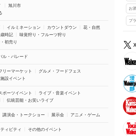
市
旭川市
お
る
プ
葉
イルミネーション
カウントダウン
花・自然
・歳時記
味覚狩り・フルーツ狩り
袋・初売り
バル・パレード
フリーマーケット
グルメ・フードフェス
業施設イベント
スポーツイベント
ライブ・音楽イベント
劇
伝統芸能・お笑いライブ
講演会・トークショー
展示会
アニメ・ゲーム
クティビティ
その他のイベント