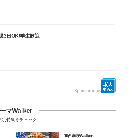
週3日OK/学生歓迎
Sponsored by
ーマWalker
マ別特集をチェック
関西満喫Walker