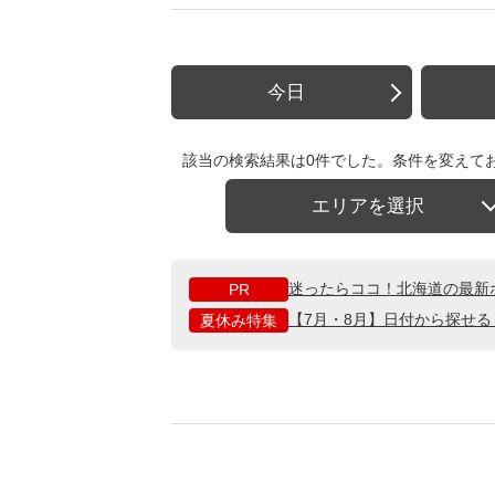
今日
該当の検索結果は0件でした。条件を変えて
エリアを選択
迷ったらココ！北海道の最新
PR
【7月・8月】日付から探せ
夏休み特集