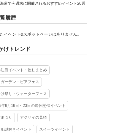
海道で今週末に開催されるおすすめイベント20選
覧履歴
たイベント&スポットページはありません。
かけトレンド
の注目イベント・催しまとめ
アガーデン・ビアフェス
かけ祭り・ウォーターフェス
26年9月19日～23日の連休開催イベント
夕まつり
アジサイの見頃
アル謎解きイベント
スイーツイベント