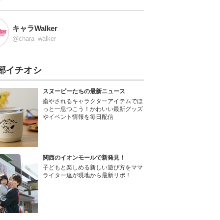
キャラWalker
@chara_walker_
部イチオシ
スヌーピーたちの最新ニュース
癒やされるキャラクターアイテムでほ
っと一息つこう！かわいい最新グッズ
やイベント情報を毎日配信
関西のイオンモールで新発見！
子どもと楽しめる新しい遊び方をママ
ライター達が現地から最新リポ！