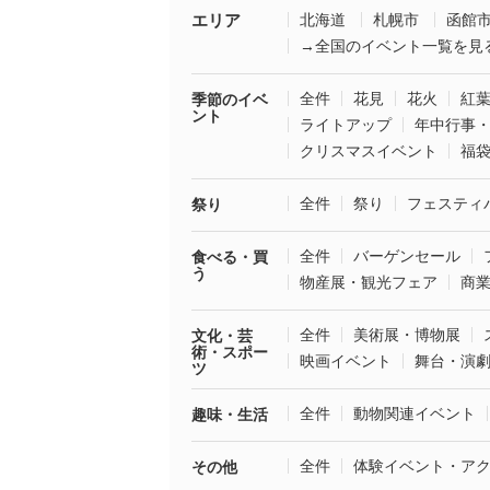
エリア
北海道
札幌市
函館
→全国のイベント一覧を見
全件
花見
花火
紅
季節のイベ
ント
ライトアップ
年中行事
クリスマスイベント
福
全件
祭り
フェスティ
祭り
全件
バーゲンセール
食べる・買
う
物産展・観光フェア
商
全件
美術展・博物展
文化・芸
術・スポー
映画イベント
舞台・演
ツ
全件
動物関連イベント
趣味・生活
全件
体験イベント・ア
その他