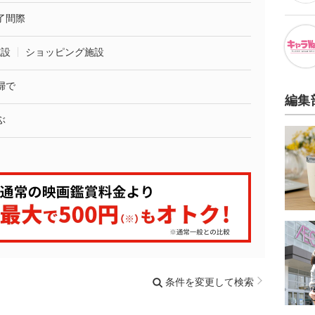
了間際
施設
ショッピング施設
婦で
編集
ぶ
条件を変更して検索