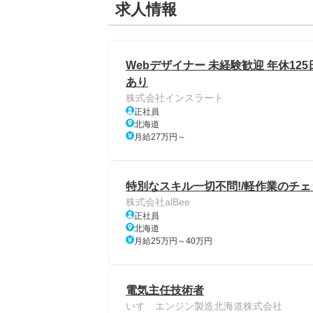
求人情報
Webデザイナー 未経験歓迎 年休125
あり
株式会社インスラート
正社員
北海道
月給27万円～
特別なスキル一切不問!/軽作業のチェ
株式会社alBee
正社員
北海道
月給25万円～40万円
電気主任技術者
いすゞエンジン製造北海道株式会社