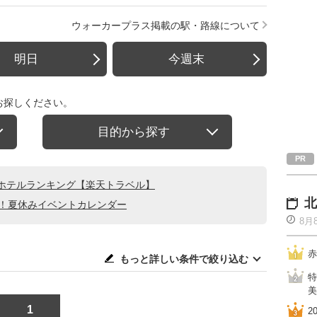
ウォーカープラス掲載の駅・路線について
明日
今週末
お探しください。
目的から探す
ホテルランキング【楽天トラベル】
北
る！夏休みイベントカレンダー
8月
赤
もっと詳しい条件で絞り込む
特
美
1
2