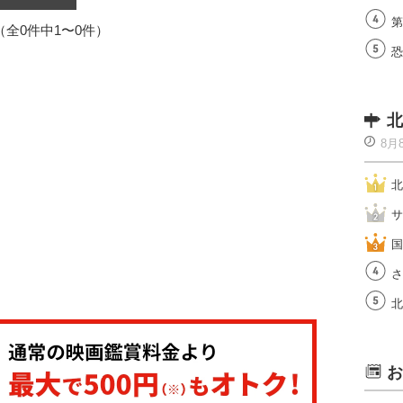
第
1（全0件中1〜0件）
恐
北
8月
北
サ
国
さ
北
お