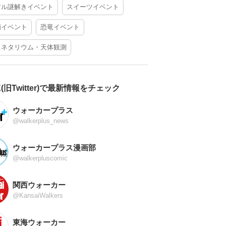
アル謎解きイベント
スイーツイベント
酒イベント
恐竜イベント
ラネタリウム・天体観測
X(旧Twitter)で最新情報をチェック
ウォーカープラス
@walkerplus_news
ウォーカープラス漫画部
@walkerpluscomic
関西ウォーカー
@KansaiWalkers
東海ウォーカー