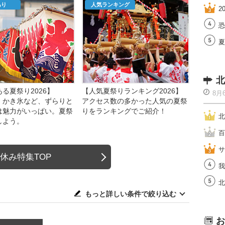
あり
人気ランキング
2
恐
夏
北
る夏祭り2026】
【人気夏祭りランキング2026】
8月
、かき氷など、ずらりと
アクセス数の多かった人気の夏祭
は魅力がいっぱい。夏祭
りをランキングでご紹介！
北
しよう。
百
サ
休み特集TOP
我
北
もっと詳しい条件で絞り込む
お