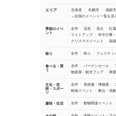
エリア
北海道
札幌市
函館
→全国のイベント一覧を見
全件
花見
花火
紅
季節のイベ
ント
ライトアップ
年中行事
クリスマスイベント
福
全件
祭り
フェスティ
祭り
全件
バーゲンセール
食べる・買
う
物産展・観光フェア
商
全件
美術展・博物展
文化・芸
術・スポー
映画イベント
舞台・演
ツ
全件
動物関連イベント
趣味・生活
全件
体験イベント・ア
その他