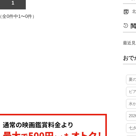
1
北
1（全0件中1〜0件）
閲
最近見
おで
夏
ビ
水
20
七