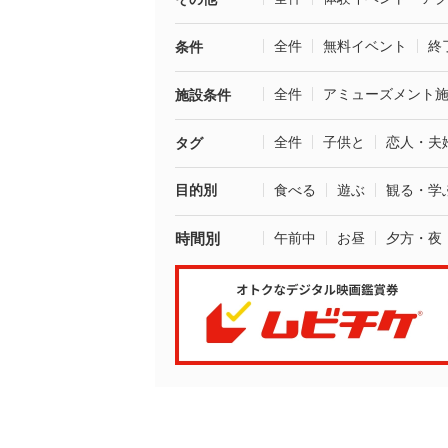
全件
無料イベント
終
条件
全件
アミューズメント
施設条件
全件
子供と
恋人・夫
タグ
目的別
食べる
遊ぶ
観る・学
時間別
午前中
お昼
夕方・夜