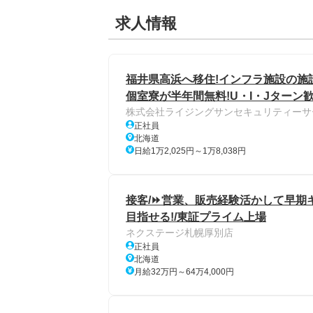
求人情報
福井県高浜へ移住!インフラ施設の施設
個室寮が半年間無料!U・I・Jターン
株式会社ライジングサンセキュリティーサ
正社員
北海道
日給1万2,025円～1万8,038円
接客/⏩️営業、販売経験活かして早期
目指せる!/東証プライム上場
ネクステージ札幌厚別店
正社員
北海道
月給32万円～64万4,000円