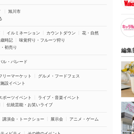
市
旭川市
る
葉
イルミネーション
カウントダウン
花・自然
・歳時記
味覚狩り・フルーツ狩り
袋・初売り
編集
バル・パレード
フリーマーケット
グルメ・フードフェス
業施設イベント
スポーツイベント
ライブ・音楽イベント
劇
伝統芸能・お笑いライブ
講演会・トークショー
展示会
アニメ・ゲーム
クティビティ
その他のイベント