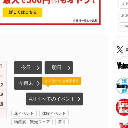
リ
お
プ
日
今日
明日
5
よく使われる検索条件
今週末
12
19
4月すべてのイベント
26
花イベント
体験イベント
物産展・観光フェア
祭り