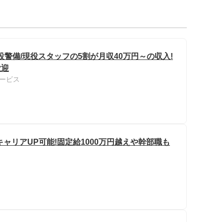
警備/現役スタッフの5割が月収40万円～の収入!
歓迎
ービス
キャリアUP可能!固定給1000万円越えや幹部職も