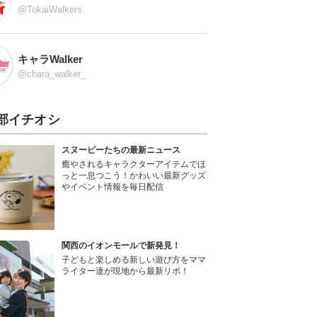
@TokaiWalkers
キャラWalker
@chara_walker_
部イチオシ
スヌーピーたちの最新ニュース
癒やされるキャラクターアイテムでほ
っと一息つこう！かわいい最新グッズ
やイベント情報を毎日配信
関西のイオンモールで新発見！
子どもと楽しめる新しい遊び方をママ
ライター達が現地から最新リポ！