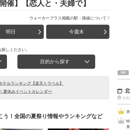
・夜開催】【恋人と・夫婦で】
ウォーカープラス掲載の駅・路線について
明日
今週末
お探しください。
目的から探す
ホテルランキング【楽天トラベル】
北
る！夏休みイベントカレンダー
8月
赤
行こう！全国の夏祭り情報やランキングなど
特
美