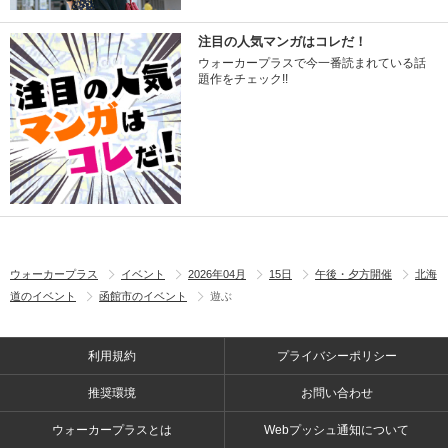
注目の人気マンガはコレだ！
ウォーカープラスで今一番読まれている話
題作をチェック!!
ウォーカープラス
イベント
2026年04月
15日
午後・夕方開催
北海
道のイベント
函館市のイベント
遊ぶ
利用規約
プライバシーポリシー
推奨環境
お問い合わせ
ウォーカープラスとは
Webプッシュ通知について