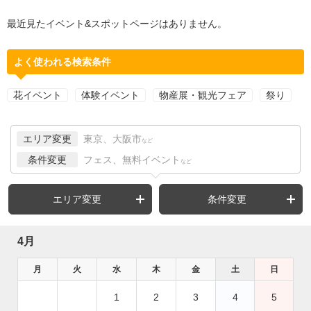
最近見たイベント&スポットページはありません。
よく使われる検索条件
花イベント
体験イベント
物産展・観光フェア
祭り
エリア変更
東京、大阪市
など
条件変更
フェス、無料イベント
など
エリア変更
条件変更
4月
月
火
水
木
金
土
日
1
2
3
4
5