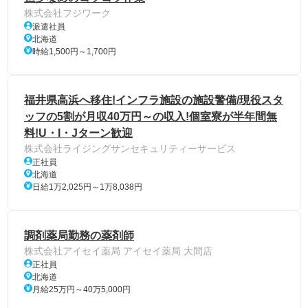
株式会社フジワーク
派遣社員
北海道
時給1,500円～1,700円
福井県高浜へ移住!インフラ施設の施設警備/現役スタ
ッフの5割が月収40万円～の収入!個室寮が半年間無
料!U・I・Jターン歓迎
株式会社ライジングサンセキュリティーサービス
正社員
北海道
日給1万2,025円～1万8,038円
調剤薬局勤務の薬剤師
株式会社アイセイ薬局 アイセイ薬局 大間店
正社員
北海道
月給25万円～40万5,000円