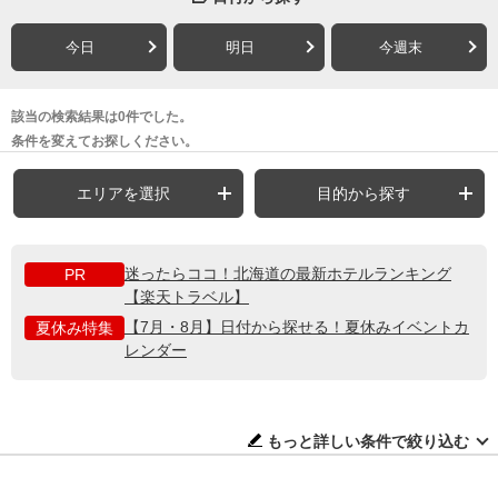
今日
明日
今週末
該当の検索結果は0件でした。
条件を変えてお探しください。
エリアを選択
目的から探す
迷ったらココ！北海道の最新ホテルランキング
PR
【楽天トラベル】
【7月・8月】日付から探せる！夏休みイベントカ
夏休み特集
レンダー
もっと詳しい条件で絞り込む