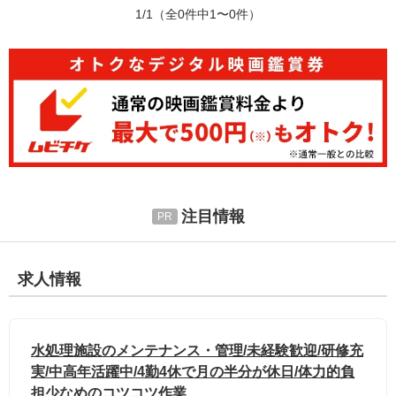
1/1
（全0件中1〜0件）
注目情報
求人情報
水処理施設のメンテナンス・管理/未経験歓迎/研修充
実/中高年活躍中/4勤4休で月の半分が休日/体力的負
担少なめのコツコツ作業