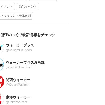
酒イベント
恐竜イベント
ラネタリウム・天体観測
X(旧Twitter)で最新情報をチェック
ウォーカープラス
@walkerplus_news
ウォーカープラス漫画部
@walkerpluscomic
関西ウォーカー
@KansaiWalkers
東海ウォーカー
@TokaiWalkers