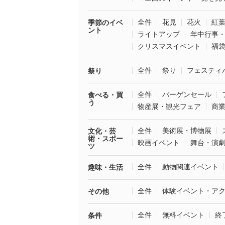
全件
花見
花火
紅
季節のイベ
ント
ライトアップ
年中行事
クリスマスイベント
福
全件
祭り
フェスティ
祭り
全件
バーゲンセール
食べる・買
う
物産展・観光フェア
商
全件
美術展・博物展
文化・芸
術・スポー
映画イベント
舞台・演
ツ
全件
動物関連イベント
趣味・生活
全件
体験イベント・ア
その他
全件
無料イベント
終
条件