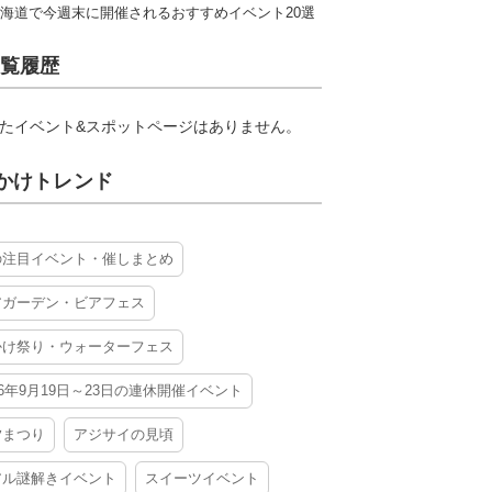
海道で今週末に開催されるおすすめイベント20選
覧履歴
たイベント&スポットページはありません。
かけトレンド
の注目イベント・催しまとめ
アガーデン・ビアフェス
かけ祭り・ウォーターフェス
26年9月19日～23日の連休開催イベント
夕まつり
アジサイの見頃
アル謎解きイベント
スイーツイベント