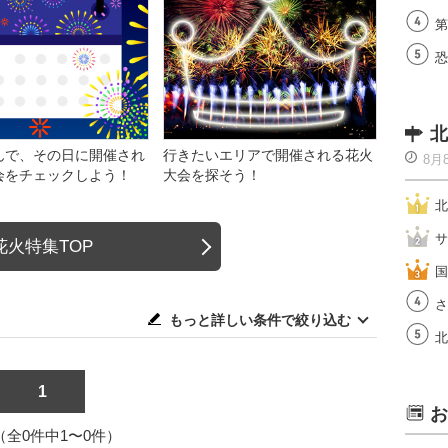
第
恐
北
んで、その日に開催され
行きたいエリアで開催される花火
8月
会をチェックしよう！
大会を探そう！
北
サ
花火特集TOP
国
さ
もっと詳しい条件で絞り込む
北
1
お
1（全0件中1〜0件）