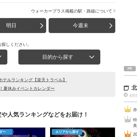
ウォーカープラス掲載の駅・路線について
明日
今週末
お探しください。
目的から探す
ホテルランキング【楽天トラベル】
北
る！夏休みイベントカレンダー
8月
赤
定や人気ランキングなどをお届け！
特
美
ダー
エリアから探す
2