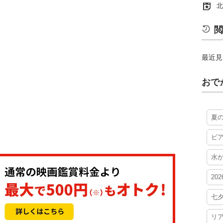
北
閲
最近見
おで
夏
ビ
水
20
七
リ