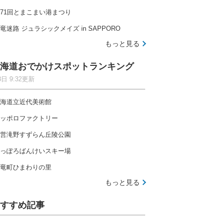
71回とまこまい港まつり
竜迷路 ジュラシックメイズ in SAPPORO
もっと見る
海道おでかけスポットランキング
8日 9:32更新
海道立近代美術館
ッポロファクトリー
営滝野すずらん丘陵公園
っぽろばんけいスキー場
竜町ひまわりの里
もっと見る
すすめ記事