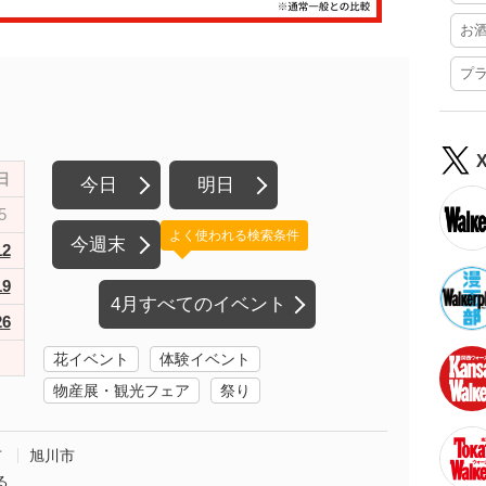
お
プ
日
今日
明日
5
よく使われる検索条件
今週末
12
19
4月すべてのイベント
26
花イベント
体験イベント
物産展・観光フェア
祭り
市
旭川市
る