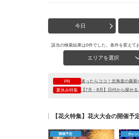
今日
該当の検索結果は0件でした。条件を変えて
エリアを選択
迷ったらココ！北海道の最新
PR
【7月・8月】日付から探せ
夏休み特集
【花火特集】花火大会の開催予
開催予定
カレン