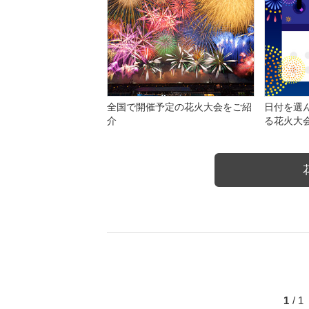
全国で開催予定の花火大会をご紹
日付を選
介
る花火大
1
/ 