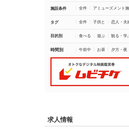
全件
アミューズメント
施設条件
全件
子供と
恋人・夫
タグ
目的別
食べる
遊ぶ
観る・学
時間別
午前中
お昼
夕方・夜
求人情報