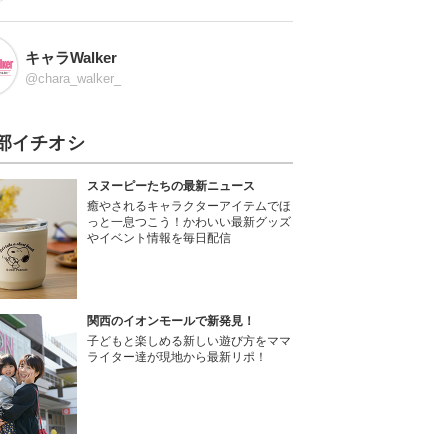
キャラWalker
@chara_walker_
部イチオシ
スヌーピーたちの最新ニュース
癒やされるキャラクターアイテムでほ
っと一息つこう！かわいい最新グッズ
やイベント情報を毎日配信
関西のイオンモールで新発見！
子どもと楽しめる新しい遊び方をママ
ライター達が現地から最新リポ！