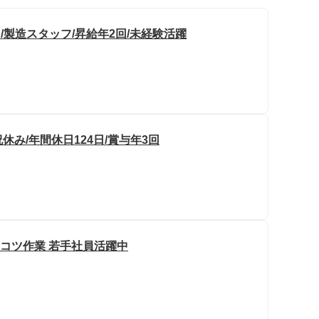
/製造スタッフ/昇給年2回/未経験活躍
休み/年間休日124日/賞与年3回
ツコツ作業 若手社員活躍中