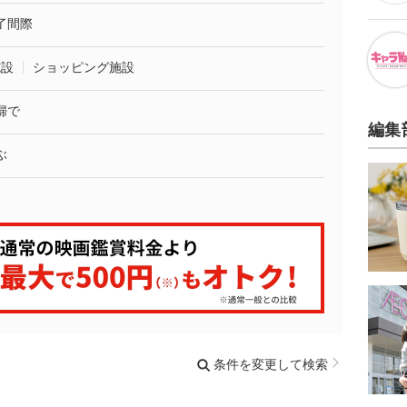
了間際
施設
ショッピング施設
婦で
編集
ぶ
条件を変更して検索