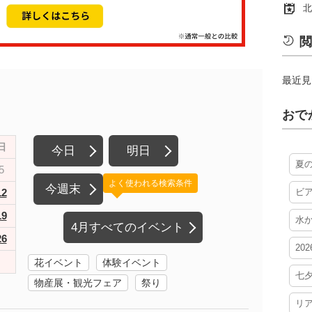
北
閲
最近見
おで
日
今日
明日
夏
5
よく使われる検索条件
今週末
12
ビ
19
水
4月すべてのイベント
26
20
花イベント
体験イベント
七
物産展・観光フェア
祭り
リ