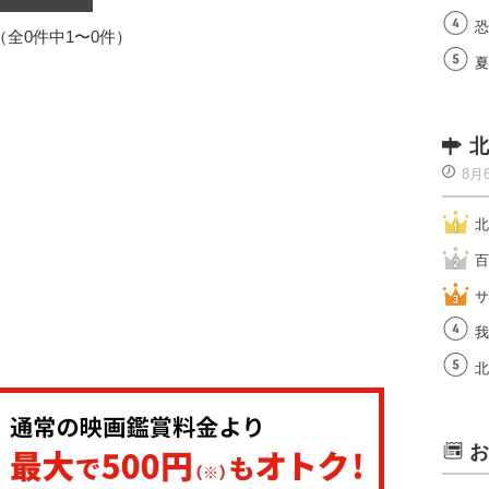
恐
1（全0件中1〜0件）
夏
北
8月
北
百
サ
我
北
お