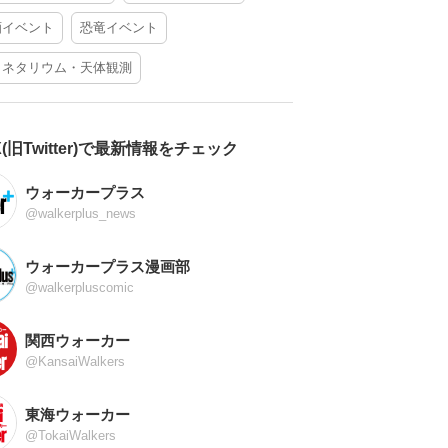
酒イベント
恐竜イベント
ラネタリウム・天体観測
X(旧Twitter)で最新情報をチェック
ウォーカープラス
@walkerplus_news
ウォーカープラス漫画部
@walkerpluscomic
関西ウォーカー
@KansaiWalkers
東海ウォーカー
@TokaiWalkers