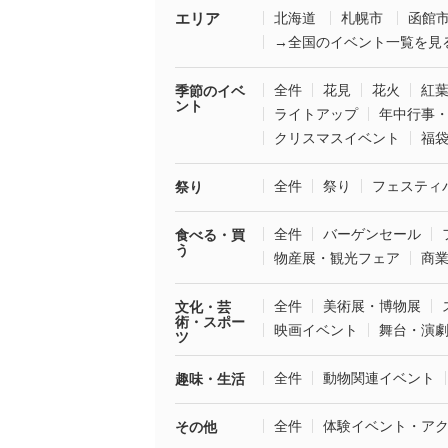
エリア
北海道
札幌市
函館
→全国のイベント一覧を見
全件
花見
花火
紅
季節のイベ
ント
ライトアップ
年中行事
クリスマスイベント
福
全件
祭り
フェスティ
祭り
全件
バーゲンセール
食べる・買
う
物産展・観光フェア
商
全件
美術展・博物展
文化・芸
術・スポー
映画イベント
舞台・演
ツ
全件
動物関連イベント
趣味・生活
全件
体験イベント・ア
その他