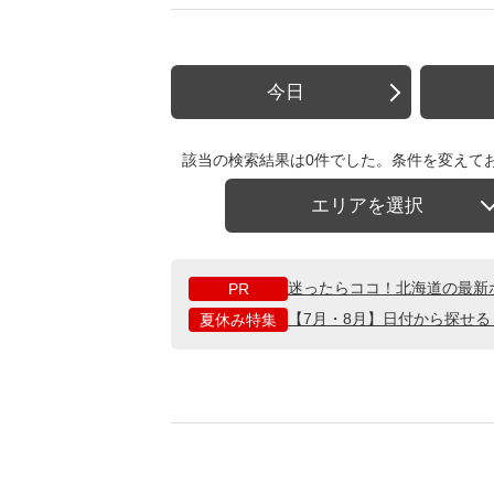
今日
該当の検索結果は0件でした。条件を変えて
エリアを選択
迷ったらココ！北海道の最新
PR
【7月・8月】日付から探せ
夏休み特集