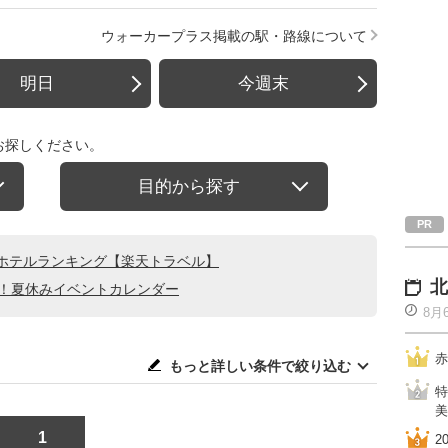
ウォーカープラス掲載の駅・路線について
明日
今週末
お探しください。
目的から探す
ホテルランキング【楽天トラベル】
北
る！夏休みイベントカレンダー
8月
赤
もっと詳しい条件で絞り込む
特
美
1
2