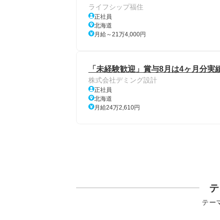
ライフシップ福住
正社員
北海道
月給～21万4,000円
「未経験歓迎」賞与8月は4ヶ月分実績
株式会社デミング設計
正社員
北海道
月給24万2,610円
テ
テー