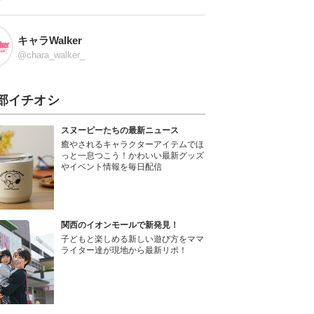
キャラWalker
@chara_walker_
部イチオシ
スヌーピーたちの最新ニュース
癒やされるキャラクターアイテムでほ
っと一息つこう！かわいい最新グッズ
やイベント情報を毎日配信
関西のイオンモールで新発見！
子どもと楽しめる新しい遊び方をママ
ライター達が現地から最新リポ！