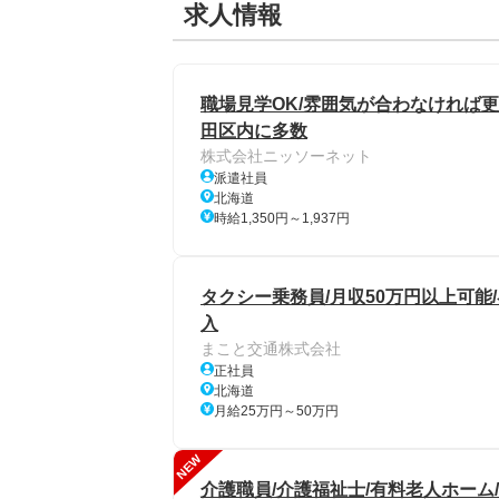
求人情報
職場見学OK/雰囲気が合わなければ更
田区内に多数
株式会社ニッソーネット
派遣社員
北海道
時給1,350円～1,937円
タクシー乗務員/月収50万円以上可能/
入
まこと交通株式会社
正社員
北海道
月給25万円～50万円
NEW
介護職員/介護福祉士/有料老人ホーム