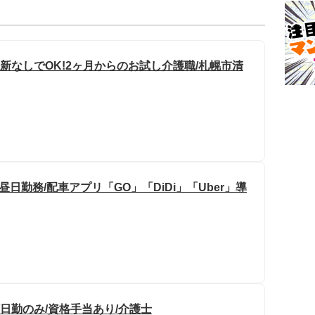
新なしでOK!2ヶ月からのお試し介護職/札幌市清
昼日勤務/配車アプリ「GO」「DiDi」「Uber」導
/日勤のみ/資格手当あり/介護士