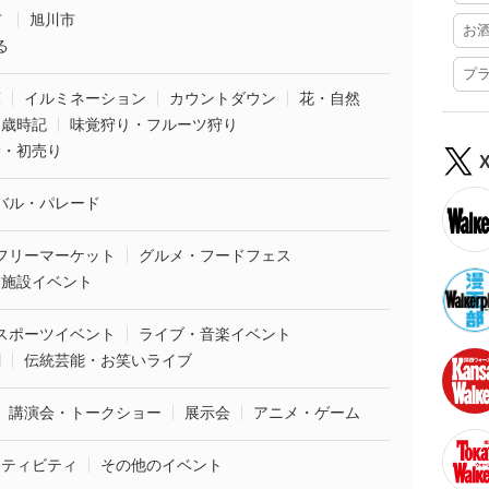
市
旭川市
お
る
プ
葉
イルミネーション
カウントダウン
花・自然
・歳時記
味覚狩り・フルーツ狩り
袋・初売り
バル・パレード
フリーマーケット
グルメ・フードフェス
業施設イベント
スポーツイベント
ライブ・音楽イベント
劇
伝統芸能・お笑いライブ
講演会・トークショー
展示会
アニメ・ゲーム
クティビティ
その他のイベント