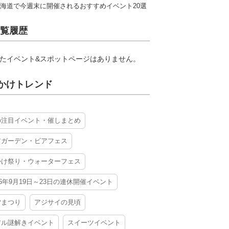
海道で今週末に開催されるおすすめイベント20選
覧履歴
たイベント&スポットページはありません。
かけトレンド
の注目イベント・催しまとめ
アガーデン・ビアフェス
かけ祭り・ウォーターフェス
26年9月19日～23日の連休開催イベント
夕まつり
アジサイの見頃
アル謎解きイベント
スイーツイベント