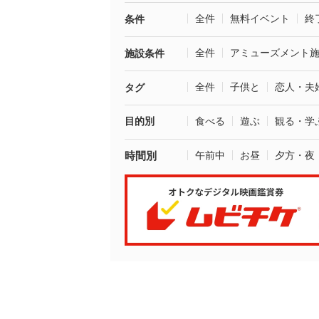
全件
無料イベント
終
条件
全件
アミューズメント
施設条件
全件
子供と
恋人・夫
タグ
目的別
食べる
遊ぶ
観る・学
時間別
午前中
お昼
夕方・夜