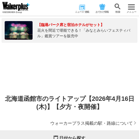
ニュース･連載
おでかけ情報
検 索
メニュー
【臨港パーク席と宿泊ホテルがセット】
花火を間近で堪能できる！「みなとみらいフェスティバ
ル」鑑賞ツアーを販売中
北海道函館市のライトアップ【2026年4月16日
(木)】【夕方・夜開催】
ウォーカープラス掲載の駅・路線について
日付から探す