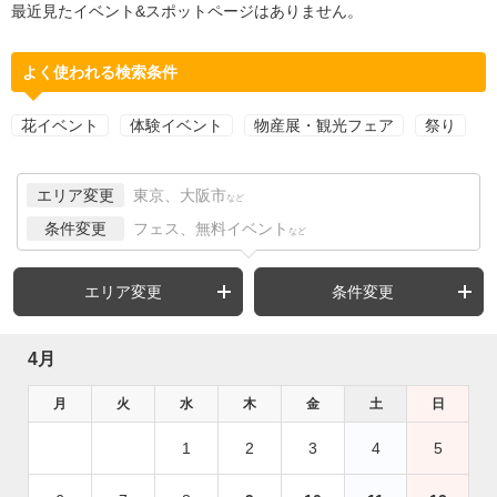
最近見たイベント&スポットページはありません。
よく使われる検索条件
花イベント
体験イベント
物産展・観光フェア
祭り
エリア変更
東京、大阪市
など
条件変更
フェス、無料イベント
など
エリア変更
条件変更
4月
月
火
水
木
金
土
日
1
2
3
4
5