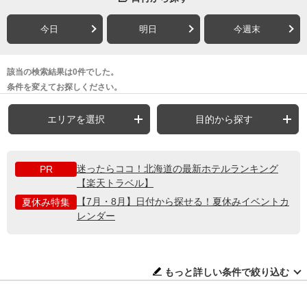
今日
明日
今週末
該当の検索結果は0件でした。
条件を変えてお探しください。
エリアを選択
目的から探す
迷ったらココ！北海道の最新ホテルランキング
PR
【楽天トラベル】
【7月・8月】日付から探せる！夏休みイベントカ
夏休み特集
レンダー
もっと詳しい条件で絞り込む