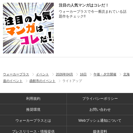
注目の人気マンガはコレだ！
ウォーカープラスで今一番読まれている話
題作をチェック!!
ウォーカープラス
イベント
2026年04月
16日
午後・夕方開催
北海
道のイベント
函館市のイベント
ライトアップ
利用規約
プライバシーポリシー
推奨環境
お問い合わせ
ウォーカープラスとは
Webプッシュ通知について
プレスリリース・情報提供
媒体資料