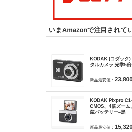
いまAmazonで注目され
KODAK (コダック) 
タルカメラ 光学5倍ズ
23,80
新品最安値：
KODAK Pixpro
CMOS、4倍ズーム
蔵バッテリー–黒
15,32
新品最安値：