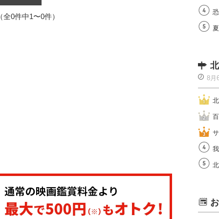
恐
1（全0件中1〜0件）
夏
北
8月
北
百
サ
我
北
お