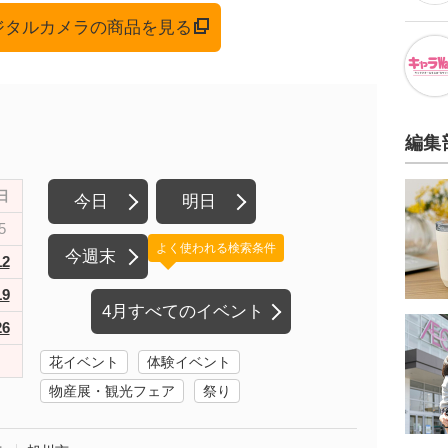
デジタルカメラの商品を見る
編集
日
今日
明日
5
よく使われる検索条件
今週末
12
19
4月すべてのイベント
26
花イベント
体験イベント
物産展・観光フェア
祭り