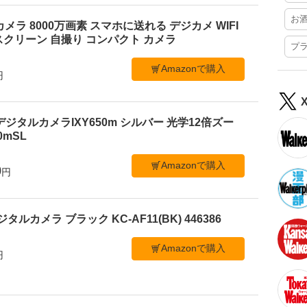
お
ルカメラ 8000万画素 スマホに送れる デジカメ WIFI
クリーン 自撮り コンパクト カメラ
プ
Amazonで購入
円
デジタルカメラIXY650m シルバー 光学12倍ズー
50mSL
Amazonで購入
0
円
ジタルカメラ ブラック KC-AF11(BK) 446386
Amazonで購入
円