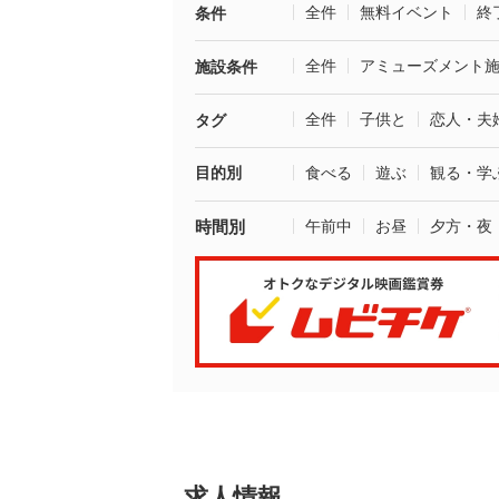
全件
無料イベント
終
条件
全件
アミューズメント
施設条件
全件
子供と
恋人・夫
タグ
目的別
食べる
遊ぶ
観る・学
時間別
午前中
お昼
夕方・夜
求人情報