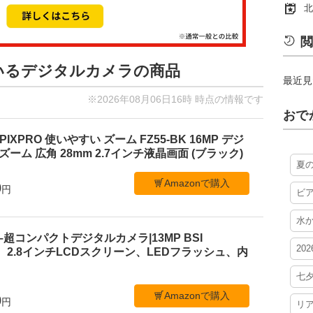
北
閲
ているデジタルカメラの商品
最近見
※2026年08月06日16時 時点の情報です
おで
PIXPRO 使いやすい ズーム FZ55-BK 16MP デジ
ーム 広角 28mm 2.7インチ液晶画面 (ブラック)
夏
Amazonで購入
0
円
ビ
水
 C1–超コンパクトデジタルカメラ|13MP BSI
20
、2.8インチLCDスクリーン、LEDフラッシュ、内
七
Amazonで購入
0
円
リ