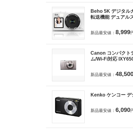
Beho 5K デジタ
転送機能 デュアルス
8,999
新品最安値：
Canon コンパクト
ム/Wi-Fi対応 IXY6
48,50
新品最安値：
Kenko ケンコー デ
6,090
新品最安値：