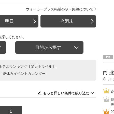
ウォーカープラス掲載の駅・路線について
明日
今週末
お探しください。
目的から探す
ホテルランキング【楽天トラベル】
北
る！夏休みイベントカレンダー
8月
赤
もっと詳しい条件で絞り込む
特
美
1
2