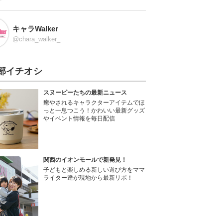
キャラWalker
@chara_walker_
部イチオシ
スヌーピーたちの最新ニュース
癒やされるキャラクターアイテムでほ
っと一息つこう！かわいい最新グッズ
やイベント情報を毎日配信
関西のイオンモールで新発見！
子どもと楽しめる新しい遊び方をママ
ライター達が現地から最新リポ！