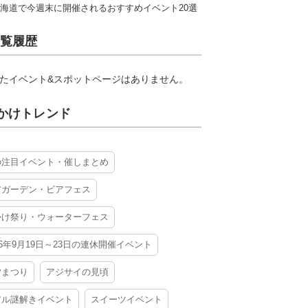
海道で今週末に開催されるおすすめイベント20選
覧履歴
たイベント&スポットページはありません。
かけトレンド
の注目イベント・催しまとめ
アガーデン・ビアフェス
かけ祭り・ウォーターフェス
26年9月19日～23日の連休開催イベント
夕まつり
アジサイの見頃
アル謎解きイベント
スイーツイベント