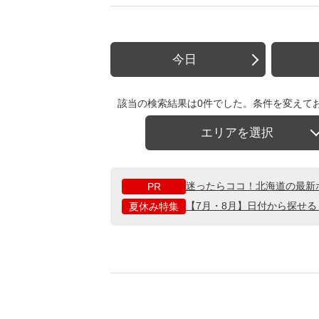
今日
該当の検索結果は0件でした。条件を変えて
エリアを選択
迷ったらココ！北海道の最新
PR
【7月・8月】日付から探せ
夏休み特集