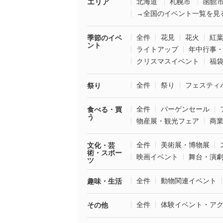
エリア
北海道
札幌市
函館
→全国のイベント一覧を見
全件
花見
花火
紅
季節のイベ
ント
ライトアップ
年中行事
クリスマスイベント
福
全件
祭り
フェスティ
祭り
全件
バーゲンセール
食べる・買
う
物産展・観光フェア
商
全件
美術展・博物展
文化・芸
術・スポー
映画イベント
舞台・演
ツ
全件
動物関連イベント
趣味・生活
全件
体験イベント・ア
その他