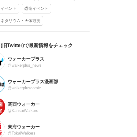
酒イベント
恐竜イベント
ラネタリウム・天体観測
X(旧Twitter)で最新情報をチェック
ウォーカープラス
@walkerplus_news
ウォーカープラス漫画部
@walkerpluscomic
関西ウォーカー
@KansaiWalkers
東海ウォーカー
@TokaiWalkers