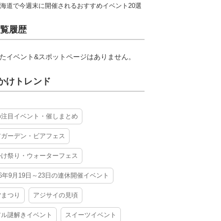
海道で今週末に開催されるおすすめイベント20選
覧履歴
たイベント&スポットページはありません。
かけトレンド
の注目イベント・催しまとめ
アガーデン・ビアフェス
かけ祭り・ウォーターフェス
26年9月19日～23日の連休開催イベント
夕まつり
アジサイの見頃
アル謎解きイベント
スイーツイベント