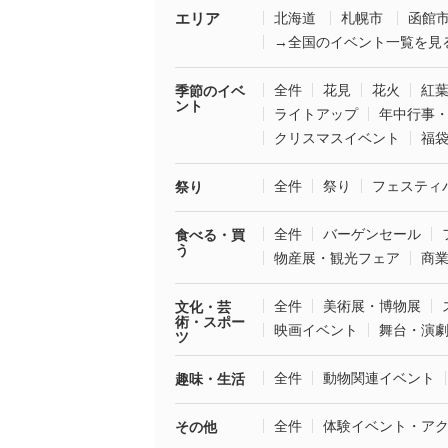
エリア
北海道
札幌市
函館
→全国のイベント一覧を見
全件
花見
花火
紅
季節のイベ
ント
ライトアップ
年中行事
クリスマスイベント
福
全件
祭り
フェスティ
祭り
全件
バーゲンセール
食べる・買
う
物産展・観光フェア
商
全件
美術展・博物展
文化・芸
術・スポー
映画イベント
舞台・演
ツ
全件
動物関連イベント
趣味・生活
全件
体験イベント・ア
その他