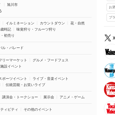
市
旭川市
お
る
プ
葉
イルミネーション
カウントダウン
花・自然
・歳時記
味覚狩り・フルーツ狩り
袋・初売り
バル・パレード
フリーマーケット
グルメ・フードフェス
業施設イベント
スポーツイベント
ライブ・音楽イベント
劇
伝統芸能・お笑いライブ
講演会・トークショー
展示会
アニメ・ゲーム
クティビティ
その他のイベント