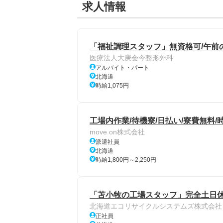
求人情報
「福祉調理スタッフ」無資格可/午前
医療法人大庚会今整形外科
アルバイト・パート
北海道
時給1,075円
工場内作業/待機寮/日払い/寮費無料/時
move on株式会社
派遣社員
北海道
時給1,800円～2,250円
「苫小牧の工場スタッフ」完全土日休み
北海道エコリサイクルシステムズ株式会社
正社員