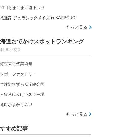
71回とまこまい港まつり
竜迷路 ジュラシックメイズ in SAPPORO
もっと見る
海道おでかけスポットランキング
8日 9:32更新
海道立近代美術館
ッポロファクトリー
営滝野すずらん丘陵公園
っぽろばんけいスキー場
竜町ひまわりの里
もっと見る
すすめ記事