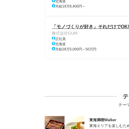
北海道
月給19万6,400円～
「モノづくりが好き」それだけでOK!
株式会社GUM
正社員
北海道
月給28万5,000円～50万円
テ
テー
東海満喫Walker
東海エリアを楽しむた