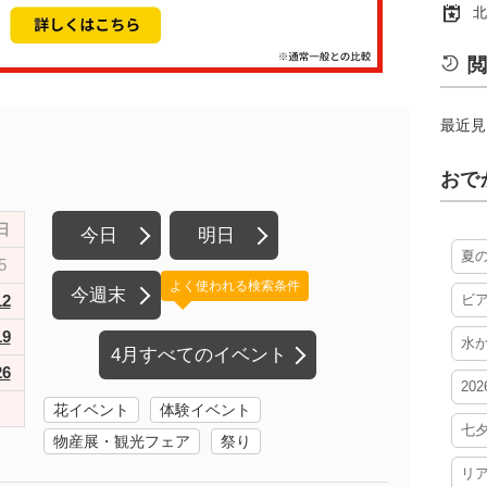
北
閲
最近見
おで
日
今日
明日
夏
5
よく使われる検索条件
今週末
12
ビ
19
水
4月すべてのイベント
26
20
花イベント
体験イベント
七
物産展・観光フェア
祭り
リ