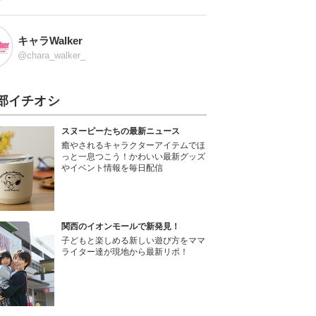
キャラWalker
@chara_walker_
部イチオシ
スヌーピーたちの最新ニュース
癒やされるキャラクターアイテムでほ
っと一息つこう！かわいい最新グッズ
やイベント情報を毎日配信
関西のイオンモールで新発見！
子どもと楽しめる新しい遊び方をママ
ライター達が現地から最新リポ！