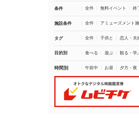
全件
無料イベント
終
条件
全件
アミューズメント
施設条件
全件
子供と
恋人・夫
タグ
目的別
食べる
遊ぶ
観る・学
時間別
午前中
お昼
夕方・夜