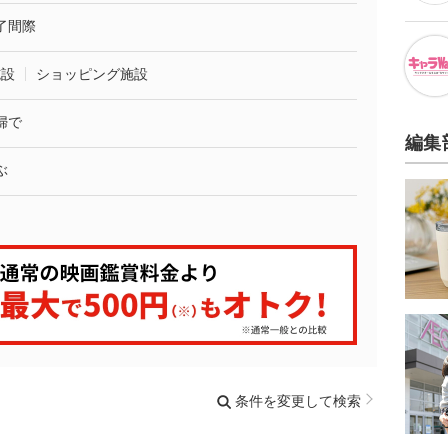
了間際
施設
ショッピング施設
婦で
編集
ぶ
条件を変更して検索