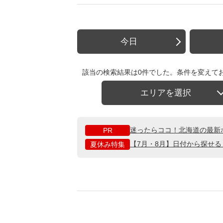
今日
該当の検索結果は0件でした。条件を変えて
エリアを選択
迷ったらココ！北海道の最新
PR
【7月・8月】日付から探せ
夏休み特集