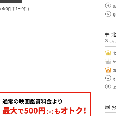
第
1（全0件中1〜0件）
恐
北
8月
北
サ
国
さ
北
お