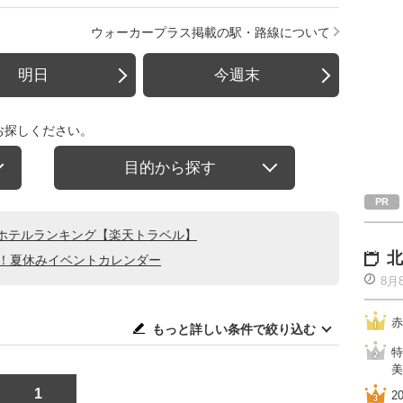
ウォーカープラス掲載の駅・路線について
明日
今週末
お探しください。
目的から探す
ホテルランキング【楽天トラベル】
北
る！夏休みイベントカレンダー
8月
赤
もっと詳しい条件で絞り込む
特
美
1
2