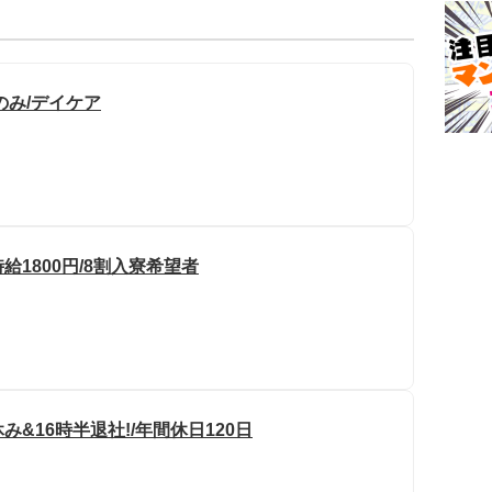
のみ/デイケア
給1800円/8割入寮希望者
&16時半退社!/年間休日120日