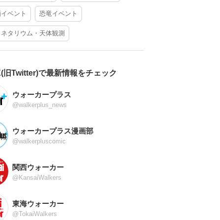
酒イベント
恐竜イベント
ラネタリウム・天体観測
X(旧Twitter)で最新情報をチェック
ウォーカープラス
@walkerplus_news
ウォーカープラス漫画部
@walkerpluscomic
関西ウォーカー
@KansaiWalkers
東海ウォーカー
@TokaiWalkers