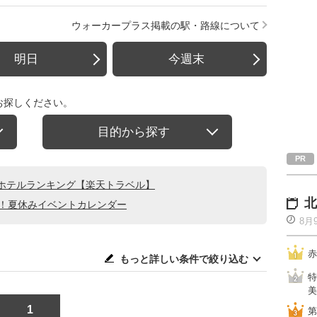
ウォーカープラス掲載の駅・路線について
明日
今週末
お探しください。
目的から探す
ホテルランキング【楽天トラベル】
北
る！夏休みイベントカレンダー
8月
赤
もっと詳しい条件で絞り込む
特
美
1
第