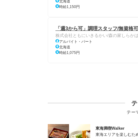
北海道
時給1,150円
「週3から可」調理スタッフ/無資格可
株式会社ともにいきるかい/森の家しらか
アルバイト・パート
北海道
時給1,075円
テ
テー
東海満喫Walker
東海エリアを楽しむた