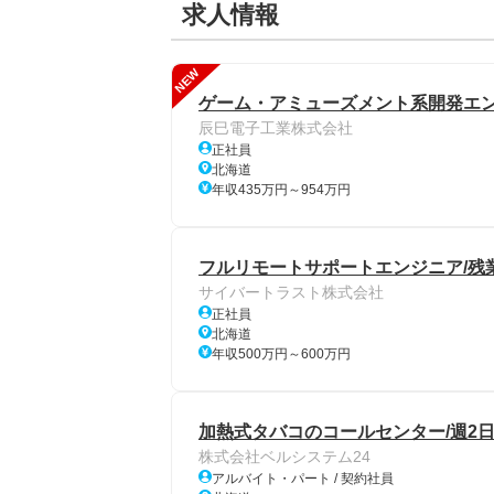
求人情報
NEW
ゲーム・アミューズメント系開発エン
辰巳電子工業株式会社
正社員
北海道
年収435万円～954万円
フルリモートサポートエンジニア/残業1
サイバートラスト株式会社
正社員
北海道
年収500万円～600万円
加熱式タバコのコールセンター/週2日～
株式会社ベルシステム24
アルバイト・パート / 契約社員