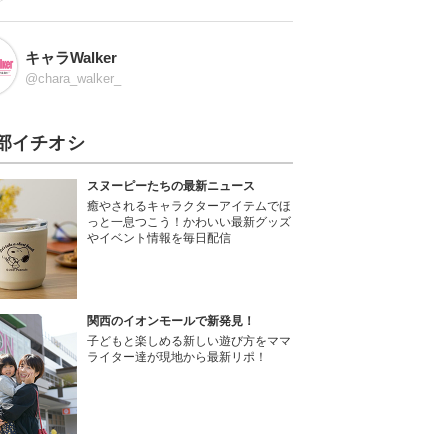
キャラWalker
@chara_walker_
部イチオシ
スヌーピーたちの最新ニュース
癒やされるキャラクターアイテムでほ
っと一息つこう！かわいい最新グッズ
やイベント情報を毎日配信
関西のイオンモールで新発見！
子どもと楽しめる新しい遊び方をママ
ライター達が現地から最新リポ！