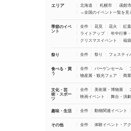
エリア
北海道
札幌市
函館
→全国のイベント一覧を見
全件
花見
花火
紅
季節のイベ
ント
ライトアップ
年中行事
クリスマスイベント
福
全件
祭り
フェスティ
祭り
全件
バーゲンセール
食べる・買
う
物産展・観光フェア
商
全件
美術展・博物展
文化・芸
術・スポー
映画イベント
舞台・演
ツ
全件
動物関連イベント
趣味・生活
全件
体験イベント・ア
その他