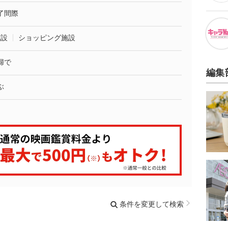
了間際
施設
ショッピング施設
婦で
編集
ぶ
条件を変更して検索