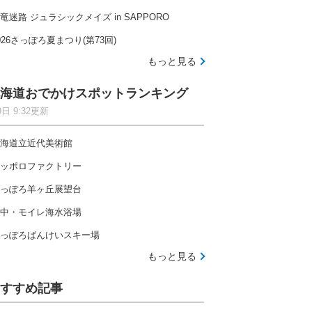
竜迷路 ジュラシックメイズ in SAPPORO
026さっぽろ夏まつり(第73回)
もっと見る
海道おでかけスポットランキング
9日 9:32更新
海道立近代美術館
ッポロファクトリー
っぽろ羊ヶ丘展望台
中・モイレ海水浴場
っぽろばんけいスキー場
もっと見る
すすめ記事