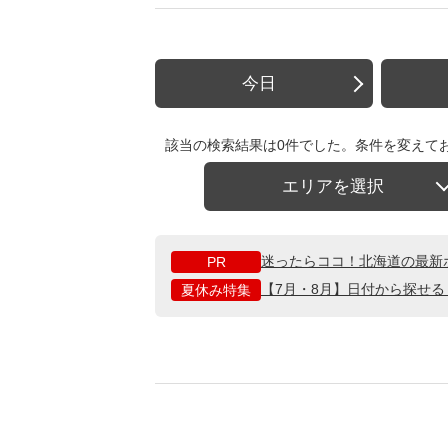
今日
該当の検索結果は0件でした。条件を変えて
エリアを選択
迷ったらココ！北海道の最新
PR
【7月・8月】日付から探せ
夏休み特集