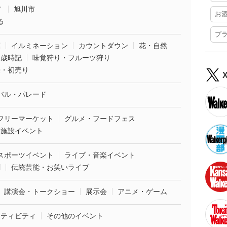
市
旭川市
お
る
プ
葉
イルミネーション
カウントダウン
花・自然
・歳時記
味覚狩り・フルーツ狩り
袋・初売り
バル・パレード
フリーマーケット
グルメ・フードフェス
業施設イベント
スポーツイベント
ライブ・音楽イベント
劇
伝統芸能・お笑いライブ
講演会・トークショー
展示会
アニメ・ゲーム
クティビティ
その他のイベント