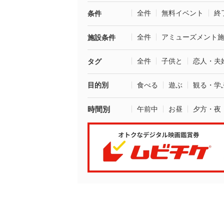
全件
無料イベント
終
条件
全件
アミューズメント
施設条件
全件
子供と
恋人・夫
タグ
目的別
食べる
遊ぶ
観る・学
時間別
午前中
お昼
夕方・夜