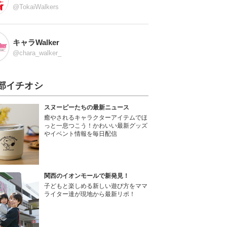
@TokaiWalkers
キャラWalker
@chara_walker_
部イチオシ
スヌーピーたちの最新ニュース
癒やされるキャラクターアイテムでほ
っと一息つこう！かわいい最新グッズ
やイベント情報を毎日配信
関西のイオンモールで新発見！
子どもと楽しめる新しい遊び方をママ
ライター達が現地から最新リポ！