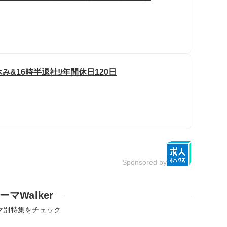
&16時半退社!/年間休日120日
Sponsored by
ーマWalker
マ別特集をチェック