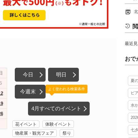
北
閲
最近見
おで
日
今日
明日
夏
5
よく使われる検索条件
今週末
12
ビ
19
水
4月すべてのイベント
26
20
花イベント
体験イベント
七
物産展・観光フェア
祭り