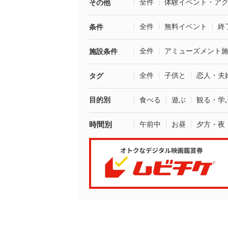
全件
体験イベント・ア
その他
全件
無料イベント
終
条件
全件
アミューズメント
施設条件
全件
子供と
恋人・夫
タグ
目的別
食べる
遊ぶ
観る・学
時間別
午前中
お昼
夕方・夜