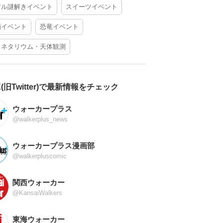
アル謎解きイベント
スイーツイベント
酒イベント
恐竜イベント
ラネタリウム・天体観測
X(旧Twitter)で最新情報をチェック
ウォーカープラス
@walkerplus_news
ウォーカープラス漫画部
@walkerpluscomic
関西ウォーカー
@KansaiWalkers
東海ウォーカー