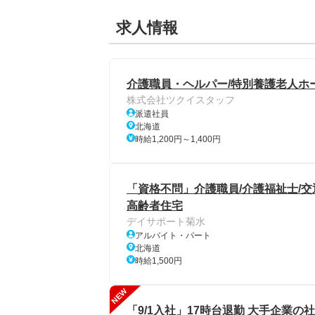
求人情報
介護職員・ヘルパー/特別養護老人ホー
株式会社ツクイスタッフ
派遣社員
北海道
時給1,200円～1,400円
「資格不問」介護職員/介護福祉士/交
高齢者住宅
デイサポート菊水
アルバイト・パート
北海道
時給1,500円
NEW
「9/1入社」17時台退勤 大手企業の