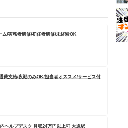
ム/実務者研修/初任者研修/未経験OK
通費支給/夜勤のみOK/担当者オススメ/サービス付
社内ヘルプデスク 月収24万円以上可 大通駅