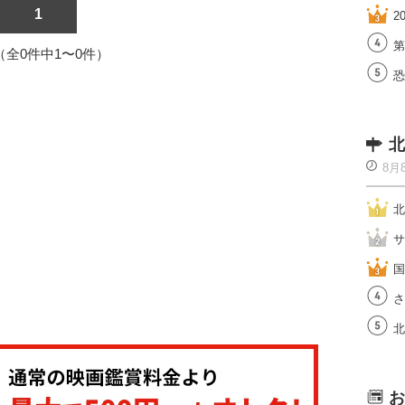
1
2
第
1（全0件中1〜0件）
恐
北
8月
北
サ
国
さ
北
お