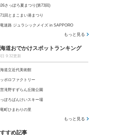
026さっぽろ夏まつり(第73回)
71回とまこまい港まつり
竜迷路 ジュラシックメイズ in SAPPORO
もっと見る
海道おでかけスポットランキング
8日 9:32更新
海道立近代美術館
ッポロファクトリー
営滝野すずらん丘陵公園
っぽろばんけいスキー場
竜町ひまわりの里
もっと見る
すすめ記事