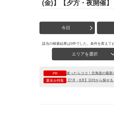
(金)】【夕方・夜開催
今日
該当の検索結果は0件でした。条件を変えて
エリアを選択
迷ったらココ！北海道の最新
PR
【7月・8月】日付から探せ
夏休み特集