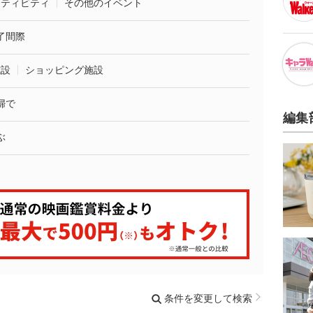
クティビティ
その他のイベント
了間際
施設
ショッピング施設
婦で
編集
ぶ
条件を変更して検索