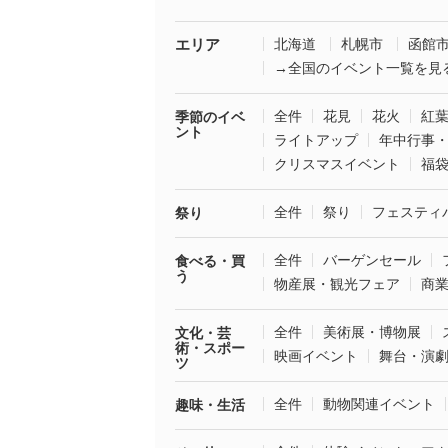
エリア
北海道
札幌市
函館
→全国のイベント一覧を見
全件
花見
花火
紅
季節のイベ
ント
ライトアップ
年中行事
クリスマスイベント
福
全件
祭り
フェスティ
祭り
全件
バーゲンセール
食べる・買
う
物産展・観光フェア
商
全件
美術展・博物展
文化・芸
術・スポー
映画イベント
舞台・演
ツ
全件
動物関連イベント
趣味・生活