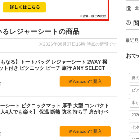
北
閲
ているレジャーシートの商品
最近見
※2026年08月07日16時 時点の情報です
おで
もなる】トートバッグ レジャーシート 2WAY 撥
ケット付き ピクニック ビーチ 旅行 ANY SELECT
夏
Amazonで購入
円
ビ
水
レジャーシート ピクニックマット 厚手 大型 コンパクト
4人でも楽々】 保温 断熱 防水 持ち手 肩がけベ
20
七
Amazonで購入
円