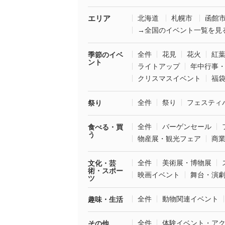
エリア
北海道
札幌市
函館
→全国のイベント一覧を見
全件
花見
花火
紅
季節のイベ
ント
ライトアップ
年中行事
クリスマスイベント
福
全件
祭り
フェスティ
祭り
全件
バーゲンセール
食べる・買
う
物産展・観光フェア
商
全件
美術展・博物展
文化・芸
術・スポー
映画イベント
舞台・演
ツ
全件
動物関連イベント
趣味・生活
全件
体験イベント・ア
その他