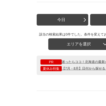
今日
該当の検索結果は0件でした。条件を変えて
エリアを選択
迷ったらココ！北海道の最新
PR
【7月・8月】日付から探せ
夏休み特集