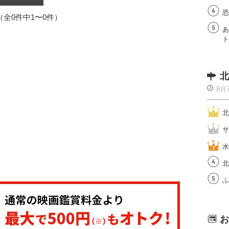
恐
1（全0件中1〜0件）
あ
ト
北
8月
北
サ
水
北
ふ
お