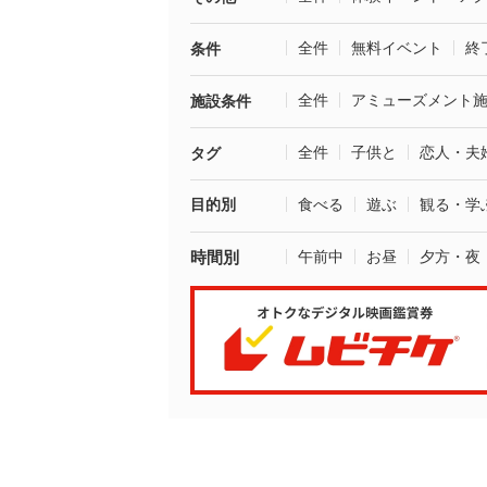
全件
無料イベント
終
条件
全件
アミューズメント
施設条件
全件
子供と
恋人・夫
タグ
目的別
食べる
遊ぶ
観る・学
時間別
午前中
お昼
夕方・夜