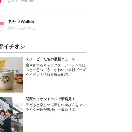
@TokaiWalkers
キャラWalker
@chara_walker_
部イチオシ
スヌーピーたちの最新ニュース
癒やされるキャラクターアイテムでほ
っと一息つこう！かわいい最新グッズ
やイベント情報を毎日配信
関西のイオンモールで新発見！
子どもと楽しめる新しい遊び方をママ
ライター達が現地から最新リポ！