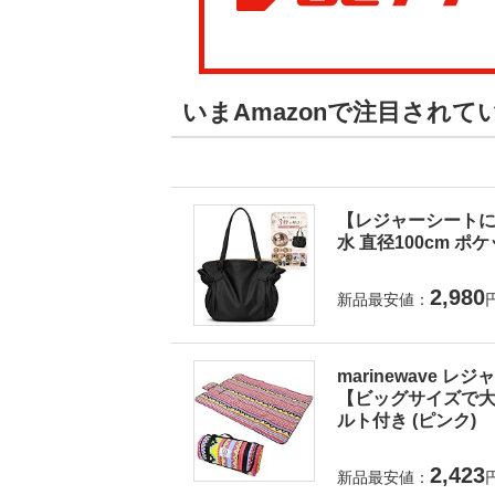
いまAmazonで注目され
【レジャーシートに
水 直径100cm ポ
2,980
新品最安値：
marinewave 
【ビッグサイズで大人
ルト付き (ピンク)
2,423
新品最安値：