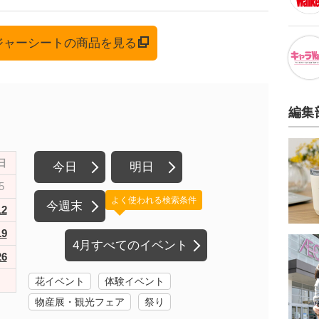
レジャーシートの商品を見る
編集
日
今日
明日
5
よく使われる検索条件
今週末
12
19
4月すべてのイベント
26
花イベント
体験イベント
物産展・観光フェア
祭り