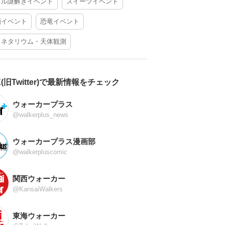
アル謎解きイベント
スイーツイベント
酒イベント
恐竜イベント
ラネタリウム・天体観測
X(旧Twitter)で最新情報をチェック
ウォーカープラス
@walkerplus_news
ウォーカープラス漫画部
@walkerpluscomic
関西ウォーカー
@KansaiWalkers
東海ウォーカー