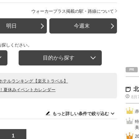
ウォーカープラス掲載の駅・路線について
明日
今週末
お探しください。
目的から探す
ホテルランキング【楽天トラベル】
北
る！夏休みイベントカレンダー
8月
赤
もっと詳しい条件で絞り込む
特
美
1
2