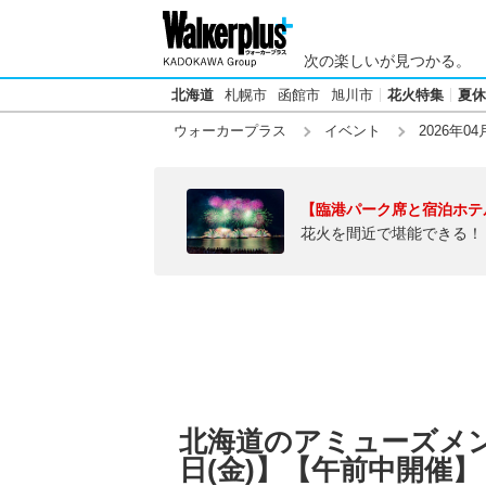
次の楽しいが見つかる。
北海道
札幌市
函館市
旭川市
花火特集
夏休
ウォーカープラス
イベント
2026年04
【臨港パーク席と宿泊ホテ
花火を間近で堪能できる！
北海道のアミューズメント
日(金)】【午前中開催】