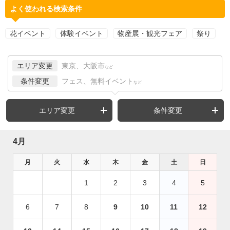
よく使われる検索条件
花イベント
体験イベント
物産展・観光フェア
祭り
エリア変更
東京、大阪市
など
条件変更
フェス、無料イベント
など
エリア変更
条件変更
4月
月
火
水
木
金
土
日
1
2
3
4
5
6
7
8
9
10
11
12