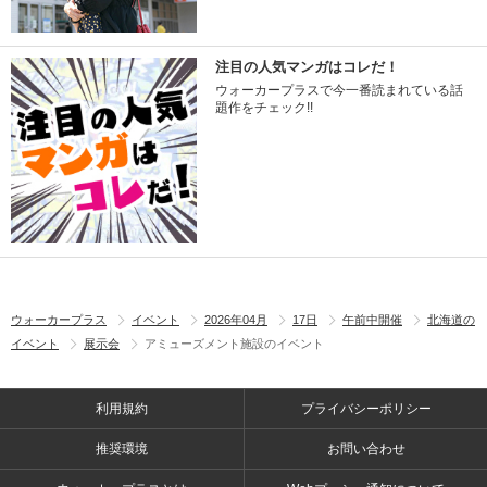
注目の人気マンガはコレだ！
ウォーカープラスで今一番読まれている話
題作をチェック!!
ウォーカープラス
イベント
2026年04月
17日
午前中開催
北海道の
イベント
展示会
アミューズメント施設のイベント
利用規約
プライバシーポリシー
推奨環境
お問い合わせ