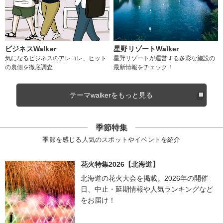
ビジネスWalker
星野リゾートWalker
気になるビジネスのアレコレ、ヒット
星野リゾートが運営する多彩な施設の
の裏側を徹底調査
最新情報をチェック！
テーマwalkerをもっと見る
季節特集
季節を感じる人気のスポットやイベントを紹介
花火特集2026【北海道】
北海道の花火大会を掲載。2026年の開催
日、中止・延期情報や人気ランキングなど
をお届け！