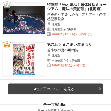
特別展「光と遊ぶ！超体験型ミュー
ジアム 魔法の美術館」(北海道)
体を使って楽しめる、光とアートの体
感型展覧会
北海道
北海道立近代美術館
2026年7月17日(金)～8月30日(日)
第71回とまこまい港まつり
苫小牧の夏の風物詩
北海道
中央公園 キラキラ公園
2026年8月7日(金)～9日(日)
4位以下のイベントを見る
テーマWalker
テーマ別特集をチェック