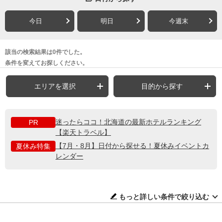
今日
明日
今週末
該当の検索結果は0件でした。
条件を変えてお探しください。
エリアを選択
目的から探す
迷ったらココ！北海道の最新ホテルランキング
PR
【楽天トラベル】
【7月・8月】日付から探せる！夏休みイベントカ
夏休み特集
レンダー
もっと詳しい条件で絞り込む