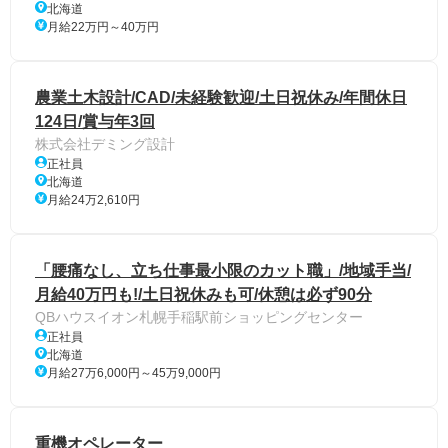
北海道
月給22万円～40万円
農業土木設計/CAD/未経験歓迎/土日祝休み/年間休日
124日/賞与年3回
株式会社デミング設計
正社員
北海道
月給24万2,610円
「腰痛なし、立ち仕事最小限のカット職」/地域手当/
月給40万円も!/土日祝休みも可/休憩は必ず90分
QBハウスイオン札幌手稲駅前ショッピングセンター
正社員
北海道
月給27万6,000円～45万9,000円
重機オペレーター