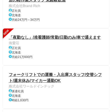
店の軽作業スタッフ 未経験歓迎
株式会社Brand Rich
正社員
北海道
月給24万円～34万円
NEW
「夜勤なし」/准看護師/常勤/日勤のみ/車で通えます
侑愛荘
正社員
北海道
月給21万600円
フォークリフトでの運搬・入出庫スタッフ/交替シフ
ト/週末休み/マイカー通勤OK
株式会社ワールドインテック
派遣社員
北海道
時給1,630円