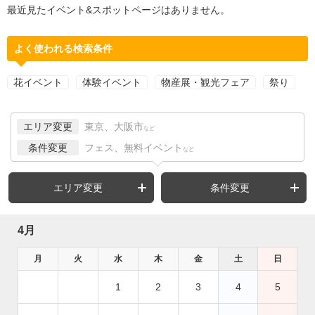
最近見たイベント&スポットページはありません。
よく使われる検索条件
花イベント
体験イベント
物産展・観光フェア
祭り
エリア変更
東京、大阪市
など
条件変更
フェス、無料イベント
など
エリア変更
条件変更
4月
月
火
水
木
金
土
日
1
2
3
4
5