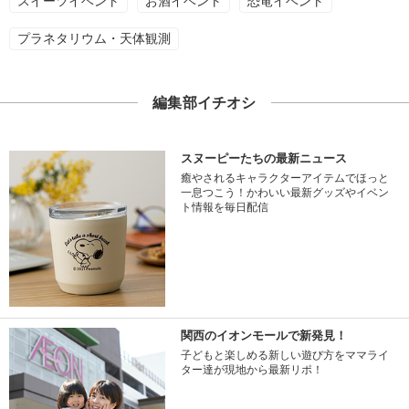
スイーツイベント
お酒イベント
恐竜イベント
プラネタリウム・天体観測
編集部イチオシ
スヌーピーたちの最新ニュース
癒やされるキャラクターアイテムでほっと
一息つこう！かわいい最新グッズやイベン
ト情報を毎日配信
関西のイオンモールで新発見！
子どもと楽しめる新しい遊び方をママライ
ター達が現地から最新リポ！