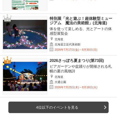
特別展「光と遊ぶ！超体験型ミュー
ジアム 魔法の美術館」(北海道)
体を使って楽しめる、光とアートの体
感型展覧会
北海道
北海道立近代美術館
2026年7月17日(金)～8月30日(日)
2026さっぽろ夏まつり(第73回)
ビアガーデンや盆踊りが開催される札
幌の夏の風物詩
北海道
大通公園
2026年7月23日(木)～8月18日(火)
4位以下のイベントを見る