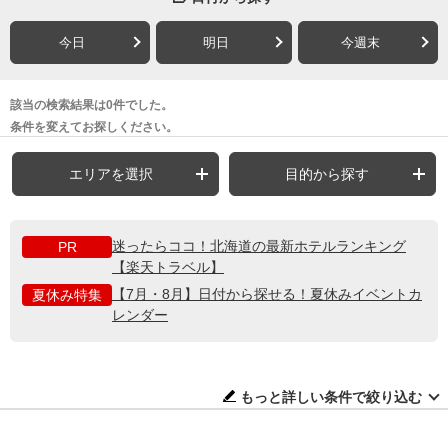
今日
明日
今週末
該当の検索結果は0件でした。
条件を変えてお探しください。
エリアを選択
目的から探す
迷ったらココ！北海道の最新ホテルランキング
PR
【楽天トラベル】
【7月・8月】日付から探せる！夏休みイベントカ
夏休み特集
レンダー
もっと詳しい条件で絞り込む