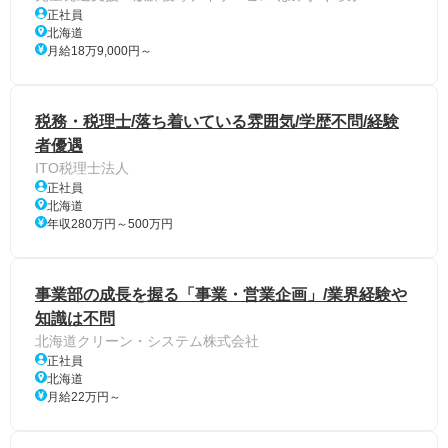
正社員
北海道
月給18万9,000円～
税務・税理士/落ち着いている雰囲気/学歴不問/経験
者優遇
ITO税理士法人
正社員
北海道
年収280万円～500万円
事業部の成長を握る「事業・営業企画」/業界経験や
知識は不問
北海道クリーン・システム株式会社
正社員
北海道
月給22万円～