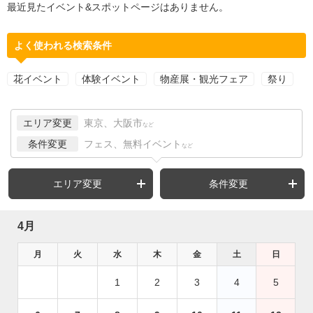
最近見たイベント&スポットページはありません。
よく使われる検索条件
花イベント
体験イベント
物産展・観光フェア
祭り
エリア変更
東京、大阪市
など
条件変更
フェス、無料イベント
など
エリア変更
条件変更
4月
月
火
水
木
金
土
日
1
2
3
4
5