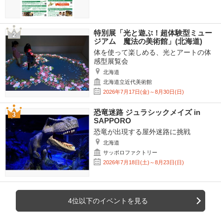
特別展「光と遊ぶ！超体験型ミュー
ジアム 魔法の美術館」(北海道)
体を使って楽しめる、光とアートの体
感型展覧会
北海道
北海道立近代美術館
2026年7月17日(金)～8月30日(日)
恐竜迷路 ジュラシックメイズ in
SAPPORO
恐竜が出現する屋外迷路に挑戦
北海道
サッポロファクトリー
2026年7月18日(土)～8月23日(日)
4位以下のイベントを見る