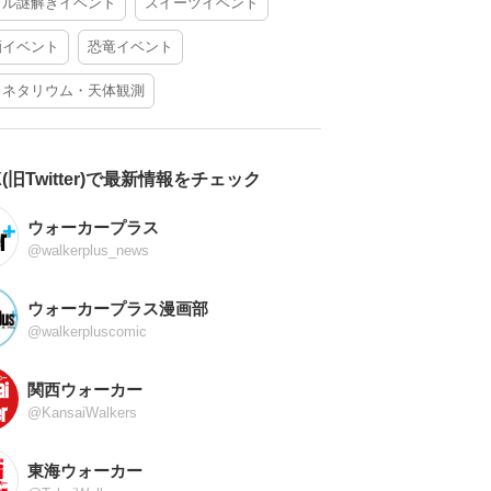
アル謎解きイベント
スイーツイベント
酒イベント
恐竜イベント
ラネタリウム・天体観測
X(旧Twitter)で最新情報をチェック
ウォーカープラス
@walkerplus_news
ウォーカープラス漫画部
@walkerpluscomic
関西ウォーカー
@KansaiWalkers
東海ウォーカー