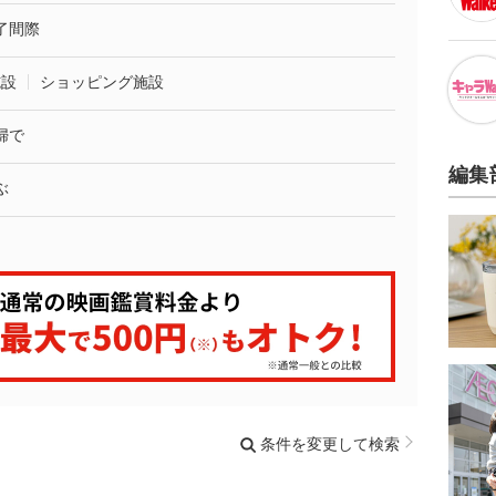
了間際
施設
ショッピング施設
婦で
編集
ぶ
条件を変更して検索