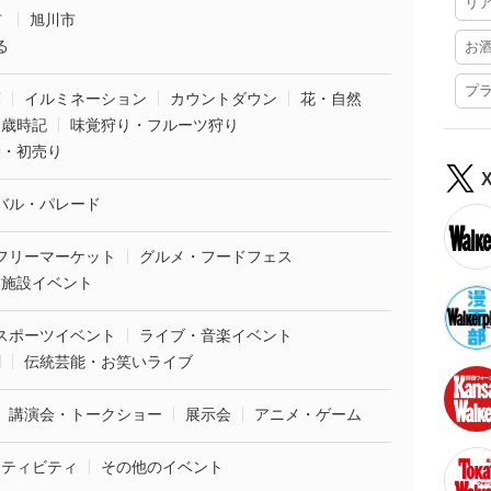
リ
市
旭川市
る
お
プ
葉
イルミネーション
カウントダウン
花・自然
・歳時記
味覚狩り・フルーツ狩り
袋・初売り
バル・パレード
フリーマーケット
グルメ・フードフェス
業施設イベント
スポーツイベント
ライブ・音楽イベント
劇
伝統芸能・お笑いライブ
講演会・トークショー
展示会
アニメ・ゲーム
クティビティ
その他のイベント