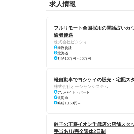
求人情報
フルリモート全国採用の電話占いカウン
験者優遇
株式会社ピクシィ
業務委託
北海道
月給10万円～50万円
軽自動車でヨシケイの販売・宅配ス
株式会社オーシャンシステム
アルバイト・パート
北海道
時給1,150円～
餃子の王将イオン千歳店の店舗スタッフ/
手当あり/完全週休2日制