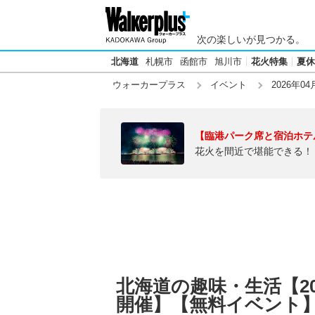
次の楽しいが見つかる。
北海道
札幌市
函館市
旭川市
花火特集
夏休
ウォーカープラス
イベント
2026年04
【臨港パーク席と宿泊ホテ
花火を間近で堪能できる！
北海道の趣味・生活【20
開催】【無料イベント