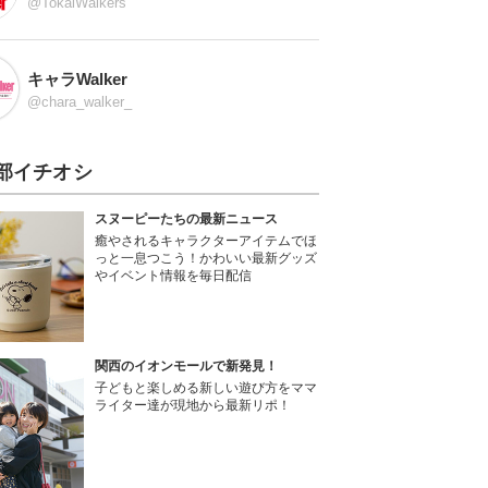
@TokaiWalkers
キャラWalker
@chara_walker_
部イチオシ
スヌーピーたちの最新ニュース
癒やされるキャラクターアイテムでほ
っと一息つこう！かわいい最新グッズ
やイベント情報を毎日配信
関西のイオンモールで新発見！
子どもと楽しめる新しい遊び方をママ
ライター達が現地から最新リポ！