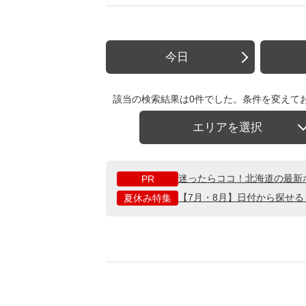
今日
該当の検索結果は0件でした。条件を変えて
エリアを選択
迷ったらココ！北海道の最新
PR
【7月・8月】日付から探せ
夏休み特集