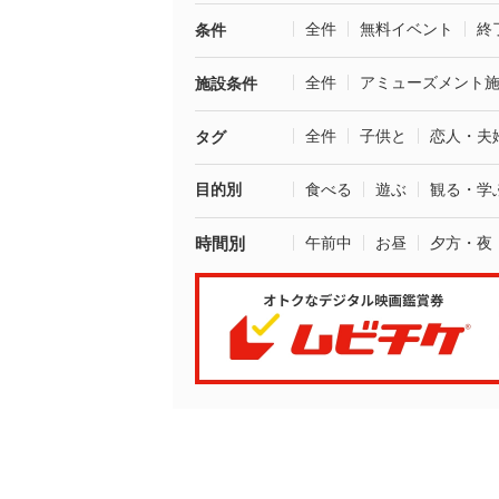
全件
無料イベント
終
条件
全件
アミューズメント
施設条件
全件
子供と
恋人・夫
タグ
目的別
食べる
遊ぶ
観る・学
時間別
午前中
お昼
夕方・夜