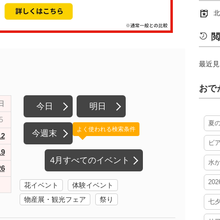
北
閲
最近見
おで
日
今日
明日
5
夏
よく使われる検索条件
今週末
12
ビ
19
4月すべてのイベント
水
26
20
花イベント
体験イベント
物産展・観光フェア
祭り
七