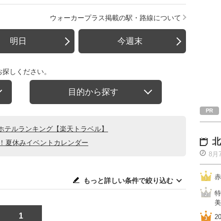
ウォーカープラス掲載の駅・路線について
明日
今週末
お探しください。
目的から探す
ホテルランキング【楽天トラベル】
北
る！夏休みイベントカレンダー
8月
赤
もっと詳しい条件で絞り込む
特
美
1
2