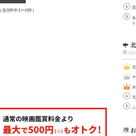
恐
1（全0件中1〜0件）
あ
ト
北
8月
北
サ
水
北
ふ
お