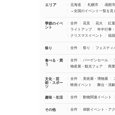
エリア
北海道
札幌市
函館
→全国のイベント一覧を見
全件
花見
花火
紅
季節のイベ
ント
ライトアップ
年中行事
クリスマスイベント
福
全件
祭り
フェスティ
祭り
全件
バーゲンセール
食べる・買
う
物産展・観光フェア
商
全件
美術展・博物展
文化・芸
術・スポー
映画イベント
舞台・演
ツ
全件
動物関連イベント
趣味・生活
全件
体験イベント・ア
その他