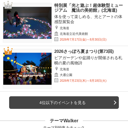
特別展「光と遊ぶ！超体験型ミュー
ジアム 魔法の美術館」(北海道)
体を使って楽しめる、光とアートの体
感型展覧会
北海道
北海道立近代美術館
2026年7月17日(金)～8月30日(日)
2026さっぽろ夏まつり(第73回)
ビアガーデンや盆踊りが開催される札
幌の夏の風物詩
北海道
大通公園
2026年7月23日(木)～8月18日(火)
4位以下のイベントを見る
テーマWalker
テーマ別特集をチェック