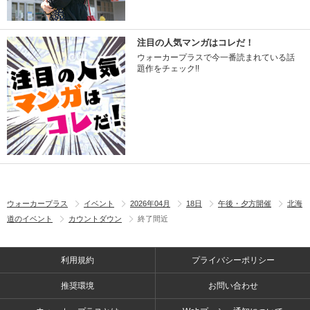
注目の人気マンガはコレだ！
ウォーカープラスで今一番読まれている話
題作をチェック!!
ウォーカープラス
イベント
2026年04月
18日
午後・夕方開催
北海
道のイベント
カウントダウン
終了間近
利用規約
プライバシーポリシー
推奨環境
お問い合わせ