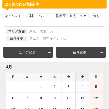
よく使われる検索条件
花イベント
体験イベント
物産展・観光フェア
祭り
エリア変更
東京、大阪市
など
条件変更
フェス、無料イベント
など
エリア変更
条件変更
4月
月
火
水
木
金
土
日
1
2
3
4
5
6
7
8
9
10
11
12