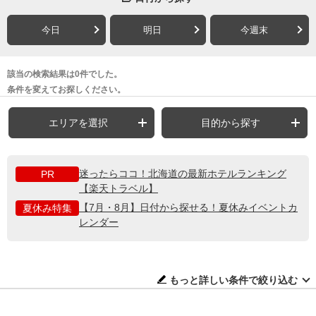
今日
明日
今週末
該当の検索結果は0件でした。
条件を変えてお探しください。
エリアを選択
目的から探す
迷ったらココ！北海道の最新ホテルランキング
PR
【楽天トラベル】
【7月・8月】日付から探せる！夏休みイベントカ
夏休み特集
レンダー
もっと詳しい条件で絞り込む