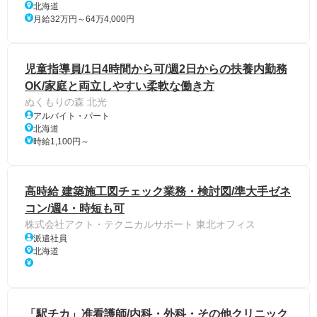
北海道
月給32万円～64万4,000円
児童指導員/1日4時間から可/週2日からの扶養内勤務
OK/家庭と両立しやすい柔軟な働き方
ぬくもりの森 北光
アルバイト・パート
北海道
時給1,100円～
高時給 建築施工図チェック業務・検討図/準大手ゼネ
コン/週4・時短も可
株式会社アクト・テクニカルサポート 東北オフィス
派遣社員
北海道
「駅チカ」准看護師/内科・外科・その他クリニック