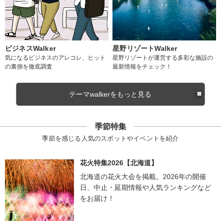
ビジネスWalker
星野リゾートWalker
気になるビジネスのアレコレ、ヒット
星野リゾートが運営する多彩な施設の
の裏側を徹底調査
最新情報をチェック！
テーマwalkerをもっと見る
季節特集
季節を感じる人気のスポットやイベントを紹介
花火特集2026【北海道】
北海道の花火大会を掲載。2026年の開催
日、中止・延期情報や人気ランキングなど
をお届け！