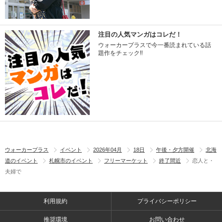
注目の人気マンガはコレだ！
ウォーカープラスで今一番読まれている話
題作をチェック!!
ウォーカープラス
イベント
2026年04月
18日
午後・夕方開催
北海
道のイベント
札幌市のイベント
フリーマーケット
終了間近
恋人と・
夫婦で
利用規約
プライバシーポリシー
推奨環境
お問い合わせ