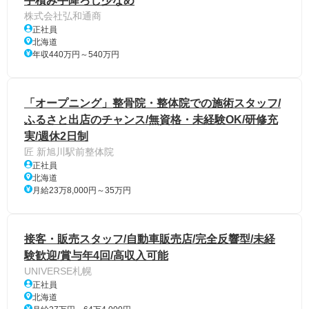
手積み手降ろし少なめ
株式会社弘和通商
正社員
北海道
年収440万円～540万円
「オープニング」整骨院・整体院での施術スタッフ/
ふるさと出店のチャンス/無資格・未経験OK/研修充
実/週休2日制
匠 新旭川駅前整体院
正社員
北海道
月給23万8,000円～35万円
接客・販売スタッフ/自動車販売店/完全反響型/未経
験歓迎/賞与年4回/高収入可能
UNIVERSE札幌
正社員
北海道