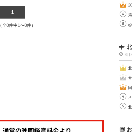
2
1
第
恐
1（全0件中1〜0件）
北
8月
北
サ
国
さ
北
お