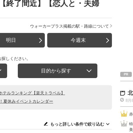
】【終了間近】【恋人と・夫婦
ウォーカープラス掲載の駅・路線について
明日
今週末
お探しください。
目的から探す
北
ホテルランキング【楽天トラベル】
8月
る！夏休みイベントカレンダー
赤
もっと詳しい条件で絞り込む
特
美