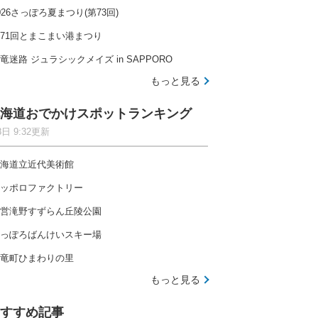
026さっぽろ夏まつり(第73回)
71回とまこまい港まつり
竜迷路 ジュラシックメイズ in SAPPORO
もっと見る
海道おでかけスポットランキング
8日 9:32更新
海道立近代美術館
ッポロファクトリー
営滝野すずらん丘陵公園
っぽろばんけいスキー場
竜町ひまわりの里
もっと見る
すすめ記事