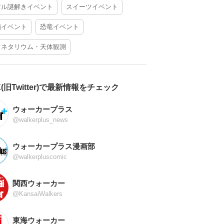
アル謎解きイベント
スイーツイベント
酒イベント
恐竜イベント
ラネタリウム・天体観測
X(旧Twitter)で最新情報をチェック
ウォーカープラス
@walkerplus_news
ウォーカープラス漫画部
@walkerpluscomic
関西ウォーカー
@KansaiWalkers
東海ウォーカー