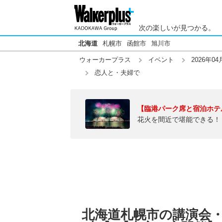
次の楽しいが見つかる。
北海道
札幌市
函館市
旭川市
ウォーカープラス
イベント
2026年04
恋人と・夫婦で
【臨港パーク席と宿泊ホテ
花火を間近で堪能できる！
北海道札幌市の講演会・ト