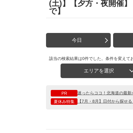
(土)】【夕方・夜開催
で】
今日
該当の検索結果は0件でした。条件を変えて
エリアを選択
迷ったらココ！北海道の最新
PR
【7月・8月】日付から探せ
夏休み特集