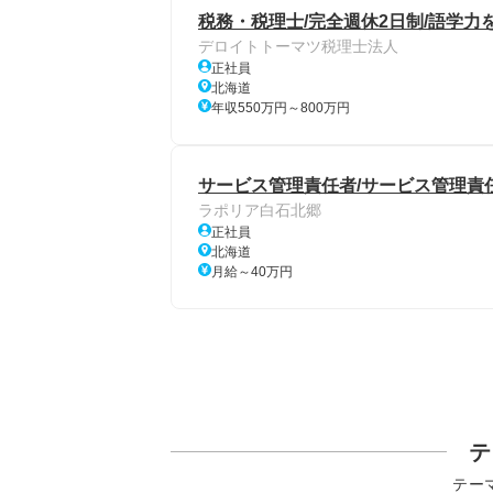
税務・税理士/完全週休2日制/語学力
デロイトトーマツ税理士法人
正社員
北海道
年収550万円～800万円
サービス管理責任者/サービス管理責任
ラポリア白石北郷
正社員
北海道
月給～40万円
テ
テー