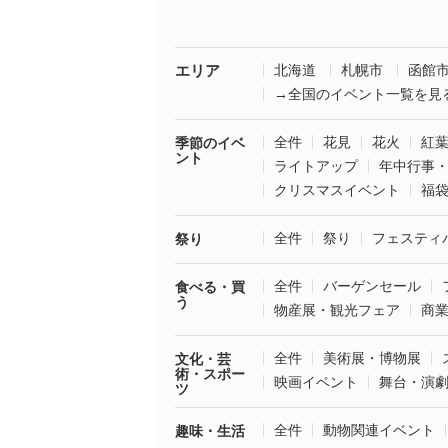
エリア
北海道
札幌市
函館
→全国のイベント一覧を見
全件
花見
花火
紅
季節のイベ
ント
ライトアップ
年中行事
クリスマスイベント
福
全件
祭り
フェスティ
祭り
全件
バーゲンセール
食べる・買
う
物産展・観光フェア
商
全件
美術展・博物展
文化・芸
術・スポー
映画イベント
舞台・演
ツ
全件
動物関連イベント
趣味・生活