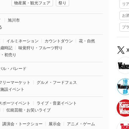
物産展・観光フェア
祭り
リ
お
市
旭川市
る
プ
葉
イルミネーション
カウントダウン
花・自然
・歳時記
味覚狩り・フルーツ狩り
袋・初売り
バル・パレード
フリーマーケット
グルメ・フードフェス
業施設イベント
スポーツイベント
ライブ・音楽イベント
劇
伝統芸能・お笑いライブ
講演会・トークショー
展示会
アニメ・ゲーム