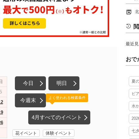
北
閲
最近見
おで
夏
日
今日
明日
5
ビ
よく使われる検索条件
今週末
12
水
19
4月すべてのイベント
20
26
七
花イベント
体験イベント