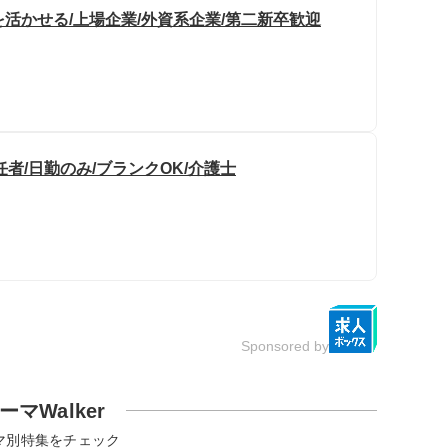
を活かせる/上場企業/外資系企業/第二新卒歓迎
者/日勤のみ/ブランクOK/介護士
Sponsored by
ーマWalker
マ別特集をチェック