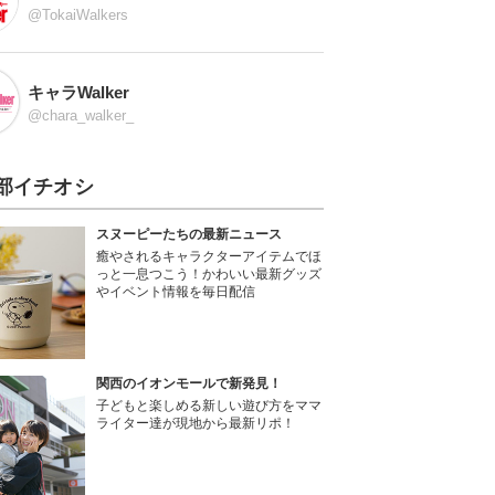
@TokaiWalkers
キャラWalker
@chara_walker_
部イチオシ
スヌーピーたちの最新ニュース
癒やされるキャラクターアイテムでほ
っと一息つこう！かわいい最新グッズ
やイベント情報を毎日配信
関西のイオンモールで新発見！
子どもと楽しめる新しい遊び方をママ
ライター達が現地から最新リポ！