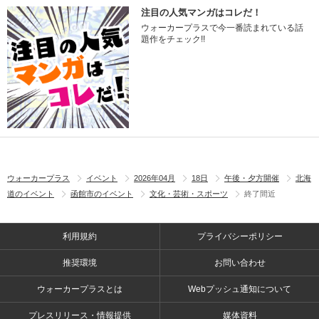
注目の人気マンガはコレだ！
ウォーカープラスで今一番読まれている話
題作をチェック!!
ウォーカープラス
イベント
2026年04月
18日
午後・夕方開催
北海
道のイベント
函館市のイベント
文化・芸術・スポーツ
終了間近
利用規約
プライバシーポリシー
推奨環境
お問い合わせ
ウォーカープラスとは
Webプッシュ通知について
プレスリリース・情報提供
媒体資料