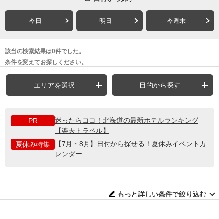
今日
明日
今週末
該当の検索結果は0件でした。
条件を変えてお探しください。
エリアを選択
目的から探す
迷ったらココ！北海道の最新ホテルランキング
PR
【楽天トラベル】
【7月・8月】日付から探せる！夏休みイベントカ
夏休み特集
レンダー
もっと詳しい条件で絞り込む