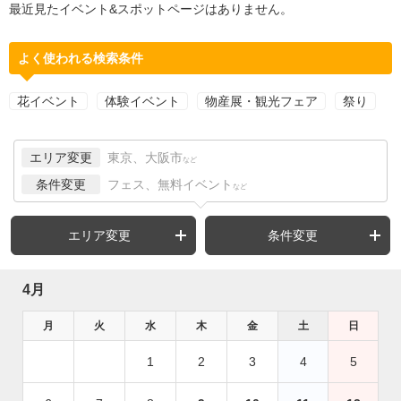
最近見たイベント&スポットページはありません。
よく使われる検索条件
花イベント
体験イベント
物産展・観光フェア
祭り
エリア変更
東京、大阪市
など
条件変更
フェス、無料イベント
など
エリア変更
条件変更
4月
月
火
水
木
金
土
日
1
2
3
4
5