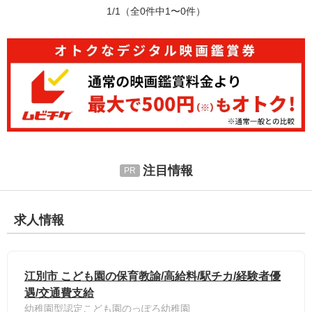
1/1
（全0件中1〜0件）
注目情報
求人情報
江別市 こども園の保育教諭/高給料/駅チカ/経験者優
遇/交通費支給
幼稚園型認定こども園のっぽろ幼稚園