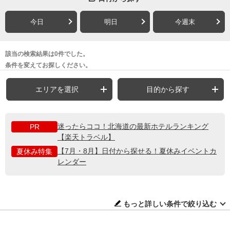
今日
明日
今週末
該当の検索結果は0件でした。
条件を変えてお探しください。
エリアを選択
目的から探す
迷ったらココ！北海道の最新ホテルランキング
PR
【楽天トラベル】
【7月・8月】日付から探せる！夏休みイベントカ
夏休み特集
レンダー
もっと詳しい条件で絞り込む