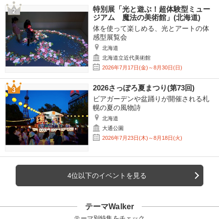
特別展「光と遊ぶ！超体験型ミュー
ジアム 魔法の美術館」(北海道)
体を使って楽しめる、光とアートの体
感型展覧会
北海道
北海道立近代美術館
2026年7月17日(金)～8月30日(日)
2026さっぽろ夏まつり(第73回)
ビアガーデンや盆踊りが開催される札
幌の夏の風物詩
北海道
大通公園
2026年7月23日(木)～8月18日(火)
4位以下のイベントを見る
テーマWalker
テーマ別特集をチェック