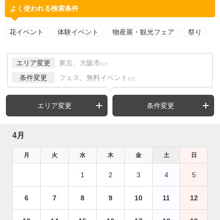
よく使われる検索条件
花イベント
体験イベント
物産展・観光フェア
祭り
エリア変更
東京、大阪市
など
条件変更
フェス、無料イベント
など
エリア変更
条件変更
4月
月
火
水
木
金
土
日
1
2
3
4
5
6
7
8
9
10
11
12