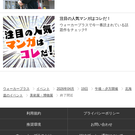
注目の人気マンガはコレだ！
ウォーカープラスで今一番読まれている話
題作をチェック!!
ウォーカープラス
イベント
2026年04月
19日
午後・夕方開催
北海
道のイベント
美術展・博物展
終了間近
利用規約
プライバシーポリシー
推奨環境
お問い合わせ