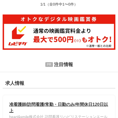
1/1
（全0件中1〜0件）
注目情報
求人情報
准看護師/訪問看護/常勤・日勤のみ/年間休日120日以
上
heart&smile株式会社 訪問看護リハビリステーションエール