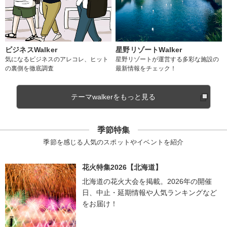
ビジネスWalker
星野リゾートWalker
気になるビジネスのアレコレ、ヒット
星野リゾートが運営する多彩な施設の
の裏側を徹底調査
最新情報をチェック！
テーマwalkerをもっと見る
季節特集
季節を感じる人気のスポットやイベントを紹介
花火特集2026【北海道】
北海道の花火大会を掲載。2026年の開催
日、中止・延期情報や人気ランキングなど
をお届け！