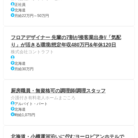
正社員
北海道
月給22万円～50万円
フロアデザイナー 先輩の7割が接客業出身!/「気配
り」が活きる環境/想定年収480万円&年休120日
株式会社コントラフト
北海道
月給30万円
厨房職員・無資格可の調理師/調理スタッフ
介護付き有料老人ホームまごころ
アルバイト・パート
北海道
時給1,075円
北海道・小樽運河沿いに佇むヨーロピアンホテルで