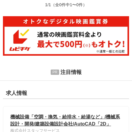
1/1
（全0件中1〜0件）
注目情報
求人情報
機械設備「空調・換気・給排水・給湯など」/機械系
設計・開発/建築設備設計会社/AutoCAD「2D」
株式会社スタッフサービス