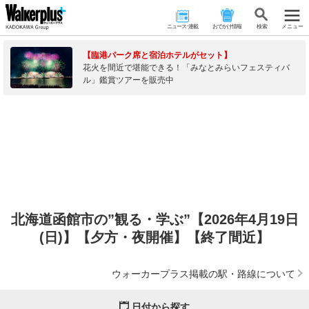
ニュース･連載
おでかけ情報
検 索
メニュー
【臨港パーク席と宿泊ホテルがセット】
花火を間近で堪能できる！「みなとみらいフェスティバ
ル」鑑賞ツアーを販売中
北海道函館市の”観る・学ぶ”【2026年4月19日
(日)】【夕方・夜開催】【終了間近】
ウォーカープラス掲載の駅・路線について
日付から探す