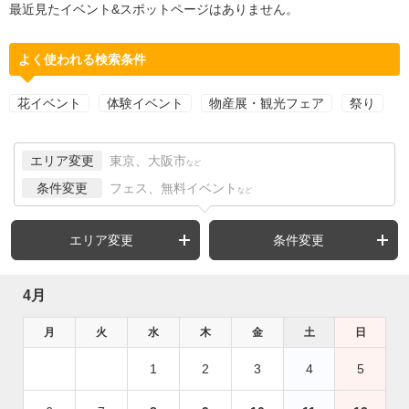
最近見たイベント&スポットページはありません。
よく使われる検索条件
花イベント
体験イベント
物産展・観光フェア
祭り
エリア変更
東京、大阪市
など
条件変更
フェス、無料イベント
など
エリア変更
条件変更
4月
月
火
水
木
金
土
日
1
2
3
4
5