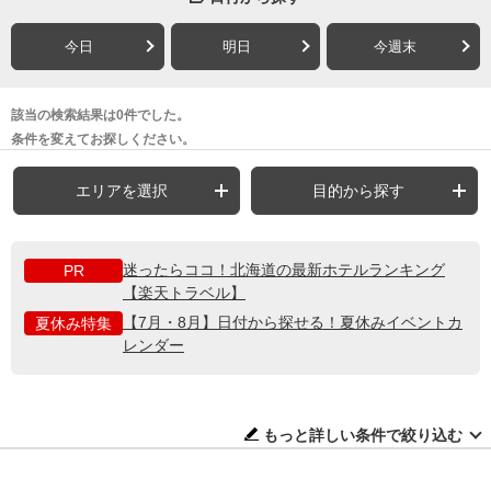
今日
明日
今週末
該当の検索結果は0件でした。
条件を変えてお探しください。
エリアを選択
目的から探す
迷ったらココ！北海道の最新ホテルランキング
PR
【楽天トラベル】
【7月・8月】日付から探せる！夏休みイベントカ
夏休み特集
レンダー
もっと詳しい条件で絞り込む