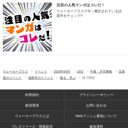
注目の人気マンガはコレだ！
ウォーカープラスで今一番読まれている話
題作をチェック!!
ウォーカープラス
イベント
2026年04月
19日
午後・夕方開催
北海
道のイベント
函館市のイベント
観る・学ぶ
終了間近
利用規約
プライバシーポリシー
推奨環境
お問い合わせ
ウォーカープラスとは
Webプッシュ通知について
プレスリリース・情報提供
媒体資料