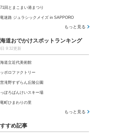
71回とまこまい港まつり
竜迷路 ジュラシックメイズ in SAPPORO
もっと見る
海道おでかけスポットランキング
8日 9:32更新
海道立近代美術館
ッポロファクトリー
営滝野すずらん丘陵公園
っぽろばんけいスキー場
竜町ひまわりの里
もっと見る
すすめ記事