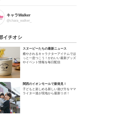
キャラWalker
@chara_walker_
部イチオシ
スヌーピーたちの最新ニュース
癒やされるキャラクターアイテムでほ
っと一息つこう！かわいい最新グッズ
やイベント情報を毎日配信
関西のイオンモールで新発見！
子どもと楽しめる新しい遊び方をママ
ライター達が現地から最新リポ！