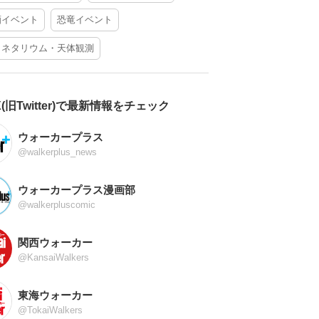
酒イベント
恐竜イベント
ラネタリウム・天体観測
X(旧Twitter)で最新情報をチェック
ウォーカープラス
@walkerplus_news
ウォーカープラス漫画部
@walkerpluscomic
関西ウォーカー
@KansaiWalkers
東海ウォーカー
@TokaiWalkers