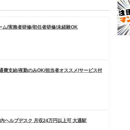
ム/実務者研修/初任者研修/未経験OK
通費支給/夜勤のみOK/担当者オススメ/サービス付
社内ヘルプデスク 月収24万円以上可 大通駅