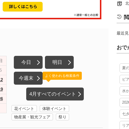
北
閲
最近見
おで
日
今日
明日
夏
5
よく使われる検索条件
今週末
12
ビ
19
水
4月すべてのイベント
26
20
花イベント
体験イベント
七
物産展・観光フェア
祭り
リ