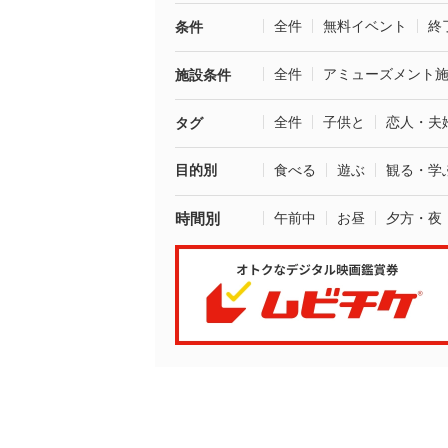
全件
無料イベント
終
条件
全件
アミューズメント
施設条件
全件
子供と
恋人・夫
タグ
目的別
食べる
遊ぶ
観る・学
時間別
午前中
お昼
夕方・夜