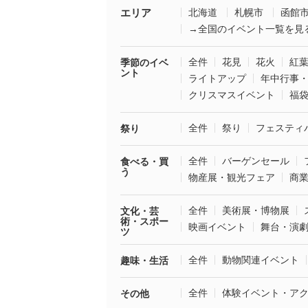
エリア
北海道
札幌市
函館
→全国のイベント一覧を見
全件
花見
花火
紅
季節のイベ
ント
ライトアップ
年中行事
クリスマスイベント
福
全件
祭り
フェスティ
祭り
全件
バーゲンセール
食べる・買
う
物産展・観光フェア
商
全件
美術展・博物展
文化・芸
術・スポー
映画イベント
舞台・演
ツ
全件
動物関連イベント
趣味・生活
全件
体験イベント・ア
その他