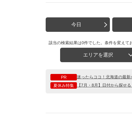
今日
該当の検索結果は0件でした。条件を変えて
エリアを選択
迷ったらココ！北海道の最新
PR
【7月・8月】日付から探せ
夏休み特集