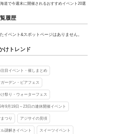
海道で今週末に開催されるおすすめイベント20選
覧履歴
たイベント&スポットページはありません。
かけトレンド
の注目イベント・催しまとめ
アガーデン・ビアフェス
かけ祭り・ウォーターフェス
26年9月19日～23日の連休開催イベント
夕まつり
アジサイの見頃
アル謎解きイベント
スイーツイベント