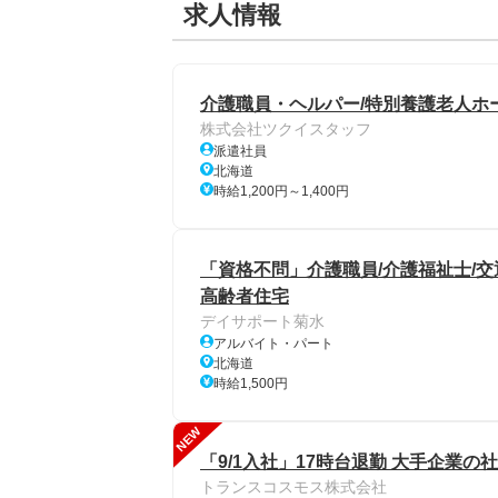
求人情報
介護職員・ヘルパー/特別養護老人ホー
株式会社ツクイスタッフ
派遣社員
北海道
時給1,200円～1,400円
「資格不問」介護職員/介護福祉士/交
高齢者住宅
デイサポート菊水
アルバイト・パート
北海道
時給1,500円
NEW
「9/1入社」17時台退勤 大手企業の
トランスコスモス株式会社