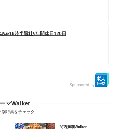
&16時半退社!/年間休日120日
Sponsored by
ーマWalker
マ別特集をチェック
関西満喫Walker