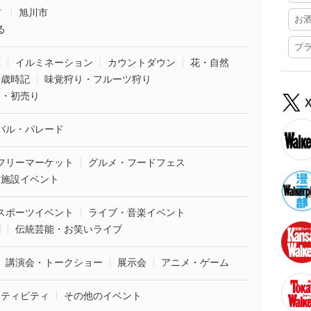
市
旭川市
お
る
プ
葉
イルミネーション
カウントダウン
花・自然
・歳時記
味覚狩り・フルーツ狩り
袋・初売り
バル・パレード
フリーマーケット
グルメ・フードフェス
業施設イベント
スポーツイベント
ライブ・音楽イベント
劇
伝統芸能・お笑いライブ
講演会・トークショー
展示会
アニメ・ゲーム
クティビティ
その他のイベント