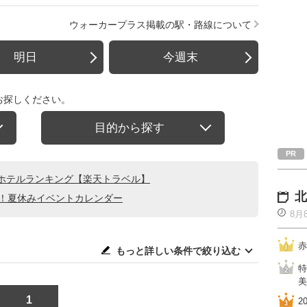
ウォーカープラス掲載の駅・路線について
明日
今週末
お探しください。
目的から探す
ホテルランキング【楽天トラベル】
北
る！夏休みイベントカレンダー
8月
赤
もっと詳しい条件で絞り込む
特
美
1
2