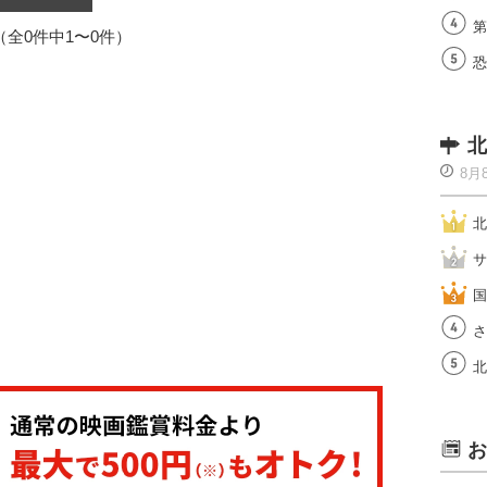
第
1（全0件中1〜0件）
恐
北
8月
北
サ
国
さ
北
お