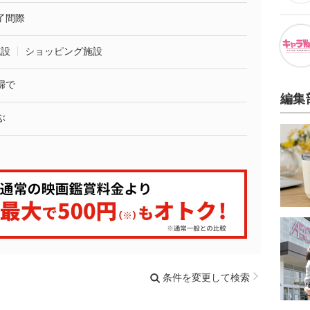
了間際
施設
ショッピング施設
婦で
編集
ぶ
条件を変更して検索