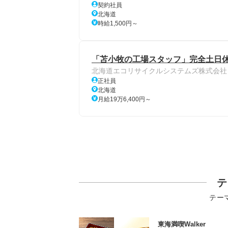
契約社員
北海道
時給1,500円～
「苫小牧の工場スタッフ」完全土日休み
北海道エコリサイクルシステムズ株式会社
正社員
北海道
月給19万6,400円～
テ
テー
東海満喫Walker