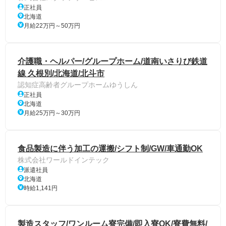
正社員
北海道
月給22万円～50万円
介護職・ヘルパー/グループホーム/道南いさりび鉄道
線 久根別/北海道/北斗市
認知症高齢者グループホームゆうしん
正社員
北海道
月給25万円～30万円
食品製造に伴う加工の運搬/シフト制/GW/車通勤OK
株式会社ワールドインテック
派遣社員
北海道
時給1,141円
製造スタッフ/ワンルーム寮完備/即入寮OK/寮費無料/