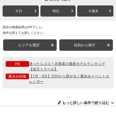
今日
明日
今週末
該当の検索結果は0件でした。
条件を変えてお探しください。
エリアを選択
目的から探す
迷ったらココ！北海道の最新ホテルランキング
PR
【楽天トラベル】
【7月・8月】日付から探せる！夏休みイベントカ
夏休み特集
レンダー
もっと詳しい条件で絞り込む