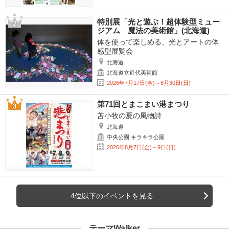
特別展「光と遊ぶ！超体験型ミュー
ジアム 魔法の美術館」(北海道)
体を使って楽しめる、光とアートの体
感型展覧会
北海道
北海道立近代美術館
2026年7月17日(金)～8月30日(日)
第71回とまこまい港まつり
苫小牧の夏の風物詩
北海道
中央公園 キラキラ公園
2026年8月7日(金)～9日(日)
4位以下のイベントを見る
テーマWalker