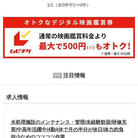
1/1
（全0件中1〜0件）
注目情報
求人情報
水処理施設のメンテナンス・管理/未経験歓迎/研修充
実/中高年活躍中/4勤4休で月の半分が休日/体力的負
担少なめのコツコツ作業