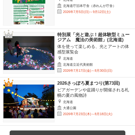
北海道庁旧本庁舎（赤れんが庁舎）
2026年7月5日(日)～9月12日(土)
特別展「光と遊ぶ！超体験型ミュー
ジアム 魔法の美術館」(北海道)
体を使って楽しめる、光とアートの体
感型展覧会
北海道
北海道立近代美術館
2026年7月17日(金)～8月30日(日)
2026さっぽろ夏まつり(第73回)
ビアガーデンや盆踊りが開催される札
幌の夏の風物詩
北海道
大通公園
2026年7月23日(木)～8月18日(火)