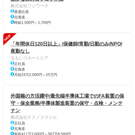
株式会社フジワーク
派遣社員
北海道
時給1,500円～1,700円
NEW
「年間休日120日以上」/保健師/常勤/日勤のみ/NPO/
夜勤なし
るもいコホートピア
正社員
北海道
月給24万2,000円～25万円
外国籍の方活躍中/最先端半導体工場でのFA装置の保
守・保全業務/半導体製造装置の保守・点検・メンテ
ナン
株式会社テクノスマイル
正社員
北海道
年収411万3,000円～587万8,500円