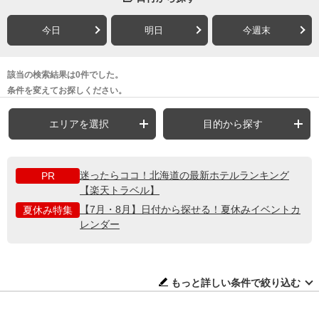
今日
明日
今週末
該当の検索結果は0件でした。
条件を変えてお探しください。
エリアを選択
目的から探す
迷ったらココ！北海道の最新ホテルランキング
PR
【楽天トラベル】
【7月・8月】日付から探せる！夏休みイベントカ
夏休み特集
レンダー
もっと詳しい条件で絞り込む