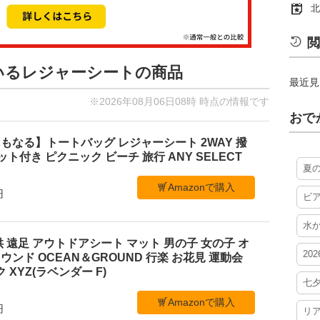
北
閲
ているレジャーシートの商品
最近見
※2026年08月06日08時 時点の情報です
おで
もなる】トートバッグ レジャーシート 2WAY 撥
ケット付き ピクニック ビーチ 旅行 ANY SELECT
夏
Amazonで購入
円
ビ
水
 遠足 アウトドアシート マット 男の子 女の子 オ
20
ンド OCEAN＆GROUND 行楽 お花見 運動会
 XYZ(ラベンダー F)
七
Amazonで購入
円
リ