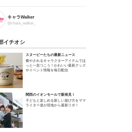
キャラWalker
@chara_walker_
部イチオシ
スヌーピーたちの最新ニュース
癒やされるキャラクターアイテムでほ
っと一息つこう！かわいい最新グッズ
やイベント情報を毎日配信
関西のイオンモールで新発見！
子どもと楽しめる新しい遊び方をママ
ライター達が現地から最新リポ！