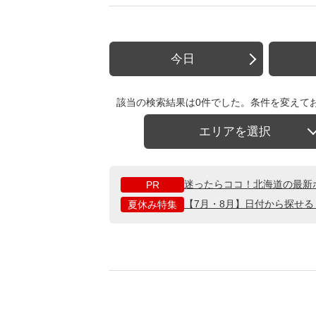
今日
該当の検索結果は0件でした。条件を変えて
エリアを選択
迷ったらココ！北海道の最新
PR
【7月・8月】日付から探せ
夏休み特集