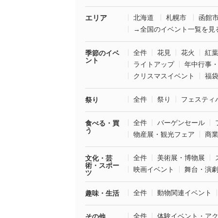
エリア
北海道
札幌市
函館
→全国のイベント一覧を見
全件
花見
花火
紅
季節のイベ
ント
ライトアップ
年中行事
クリスマスイベント
福
全件
祭り
フェスティ
祭り
全件
バーゲンセール
食べる・買
う
物産展・観光フェア
商
全件
美術展・博物展
文化・芸
術・スポー
映画イベント
舞台・演
ツ
全件
動物関連イベント
趣味・生活
全件
体験イベント・ア
その他