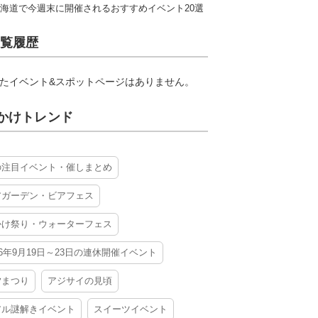
海道で今週末に開催されるおすすめイベント20選
覧履歴
たイベント&スポットページはありません。
かけトレンド
の注目イベント・催しまとめ
アガーデン・ビアフェス
かけ祭り・ウォーターフェス
26年9月19日～23日の連休開催イベント
夕まつり
アジサイの見頃
アル謎解きイベント
スイーツイベント