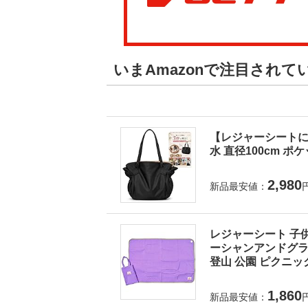
いまAmazonで注目され
【レジャーシートに
水 直径100cm ポ
2,980
新品最安値：
レジャーシート 子供
ーシャンアンドグラウ
登山 公園 ピクニック
1,860
新品最安値：