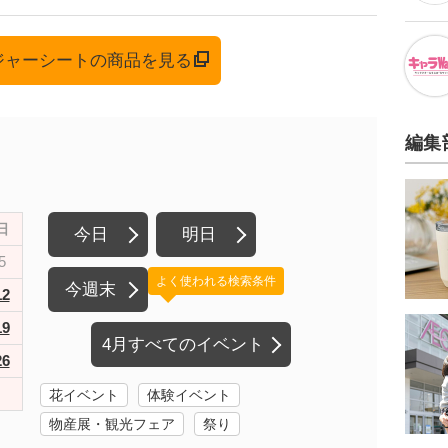
レジャーシートの商品を見る
編集
日
今日
明日
5
よく使われる検索条件
今週末
12
19
4月すべてのイベント
26
花イベント
体験イベント
物産展・観光フェア
祭り