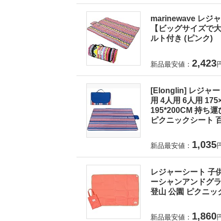
marinewave 
【ビッグサイズで大人
ルト付き (ピンク)
2,423
新品最安値：
[Elonglin] レ
用 4人用 6人用 175×1
195*200CM 持
ピクニックシート 百
1,035
新品最安値：
レジャーシート 子供
ーシャンアンドグラウ
登山 公園 ピクニック
1,860
新品最安値：