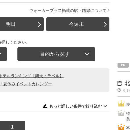
ウォーカープラス掲載の駅・路線について
明日
今週末
お探しください。
目的から探す
ホテルランキング【楽天トラベル】
北
る！夏休みイベントカレンダー
8月
赤
もっと詳しい条件で絞り込む
特
美
1
2