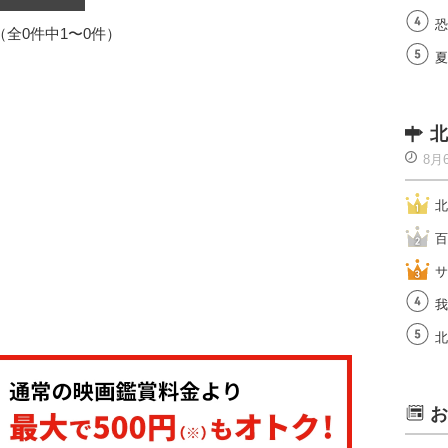
恐
1（全0件中1〜0件）
夏
北
8月
北
百
サ
我
北
お