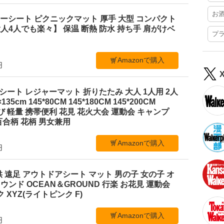
お
レジャーシート ピクニックマット 厚手 大型 コンパクト
4人でも楽々】 保温 断熱 防水 持ち手 肩がけベ
プ
Amazonで購入
円
ジャーシート レジャーマット 折りたたみ 大人 1人用 2人
35cm 145*80CM 145*180CM 145*200CM
ち運び 軽量 携帯便利 花見 花火大会 運動会 キャンプ
合柄 花柄 男女兼用
Amazonで購入
円
 遠足 アウトドアシート マット 男の子 女の子 オ
ンド OCEAN＆GROUND 行楽 お花見 運動会
 XYZ(ライトピンク F)
Amazonで購入
円