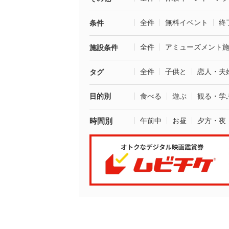
全件
無料イベント
終
条件
全件
アミューズメント
施設条件
全件
子供と
恋人・夫
タグ
目的別
食べる
遊ぶ
観る・学
時間別
午前中
お昼
夕方・夜