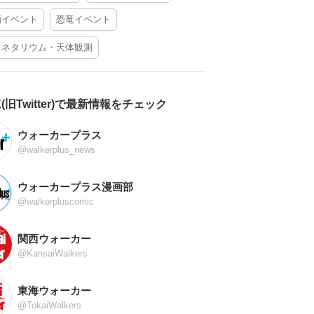
酒イベント
恐竜イベント
ラネタリウム・天体観測
X(旧Twitter)で最新情報をチェック
ウォーカープラス
@walkerplus_news
ウォーカープラス漫画部
@walkerpluscomic
関西ウォーカー
@KansaiWalkers
東海ウォーカー
@TokaiWalkers