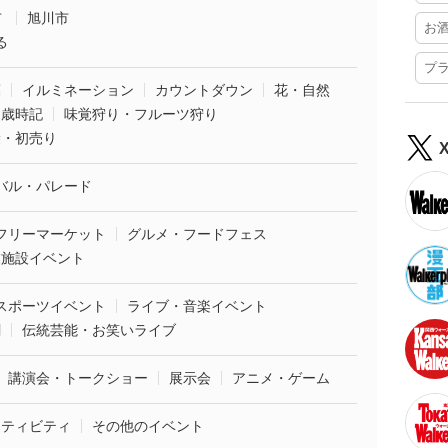
市
旭川市
お
る
プ
葉
イルミネーション
カウントダウン
花・自然
・歳時記
味覚狩り・フルーツ狩り
袋・初売り
バル・パレード
フリーマーケット
グルメ・フードフェス
業施設イベント
スポーツイベント
ライブ・音楽イベント
劇
伝統芸能・お笑いライブ
講演会・トークショー
展示会
アニメ・ゲーム
クティビティ
その他のイベント