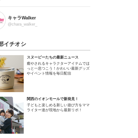
キャラWalker
@chara_walker_
部イチオシ
スヌーピーたちの最新ニュース
癒やされるキャラクターアイテムでほ
っと一息つこう！かわいい最新グッズ
やイベント情報を毎日配信
関西のイオンモールで新発見！
子どもと楽しめる新しい遊び方をママ
ライター達が現地から最新リポ！