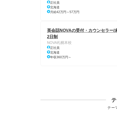
正社員
北海道
月給42万円～57万円
英会話NOVAの受付・カウンセラー/
2日制
NOVA札幌本校
正社員
北海道
年収360万円～
テ
テー