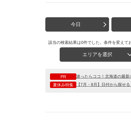
今日
該当の検索結果は0件でした。条件を変えて
エリアを選択
迷ったらココ！北海道の最新
PR
【7月・8月】日付から探せ
夏休み特集