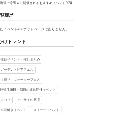
海道で今週末に開催されるおすすめイベント20選
覧履歴
たイベント&スポットページはありません。
かけトレンド
の注目イベント・催しまとめ
アガーデン・ビアフェス
かけ祭り・ウォーターフェス
26年9月19日～23日の連休開催イベント
夕まつり
アジサイの見頃
アル謎解きイベント
スイーツイベント