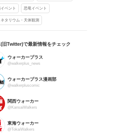
酒イベント
恐竜イベント
ラネタリウム・天体観測
X(旧Twitter)で最新情報をチェック
ウォーカープラス
@walkerplus_news
ウォーカープラス漫画部
@walkerpluscomic
関西ウォーカー
@KansaiWalkers
東海ウォーカー
@TokaiWalkers