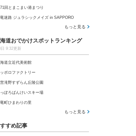
71回とまこまい港まつり
竜迷路 ジュラシックメイズ in SAPPORO
もっと見る
海道おでかけスポットランキング
8日 9:32更新
海道立近代美術館
ッポロファクトリー
営滝野すずらん丘陵公園
っぽろばんけいスキー場
竜町ひまわりの里
もっと見る
すすめ記事