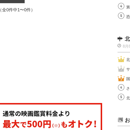
第
1（全0件中1〜0件）
恐
北
8月
北
サ
国
さ
北
お