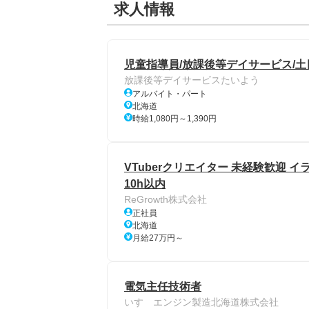
求人情報
児童指導員/放課後等デイサービス/土
放課後等デイサービスたいよう
アルバイト・パート
北海道
時給1,080円～1,390円
VTuberクリエイター 未経験歓迎 
10h以内
ReGrowth株式会社
正社員
北海道
月給27万円～
電気主任技術者
いすゞエンジン製造北海道株式会社