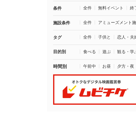
全件
無料イベント
終
条件
全件
アミューズメント
施設条件
全件
子供と
恋人・夫
タグ
目的別
食べる
遊ぶ
観る・学
時間別
午前中
お昼
夕方・夜