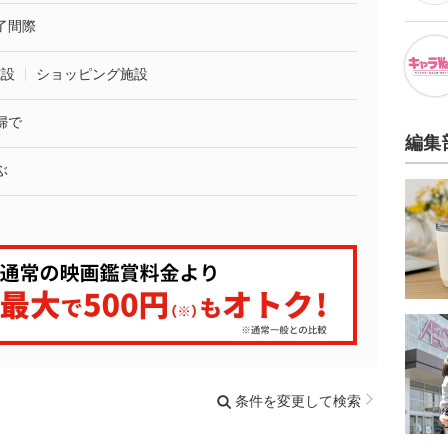
了間際
施設
ショッピング施設
婦で
編集
ぶ
条件を変更して検索