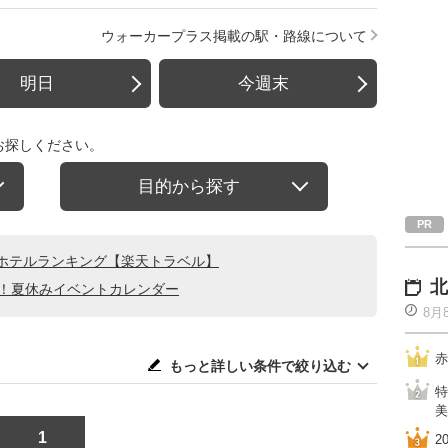
ウォーカープラス掲載の駅・路線について
明日
今週末
お探しください。
目的から探す
ホテルランキング【楽天トラベル】
北
る！夏休みイベントカレンダー
8月
赤
もっと詳しい条件で絞り込む
特
美
1
2