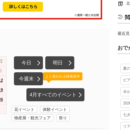
北
閲
最近見
おで
日
今日
明日
夏
5
よく使われる検索条件
今週末
12
ビ
19
水
4月すべてのイベント
26
20
花イベント
体験イベント
七
物産展・観光フェア
祭り
リ