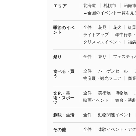
エリア
北海道
札幌市
函館
→全国のイベント一覧を見
全件
花見
花火
紅
季節のイベ
ント
ライトアップ
年中行事
クリスマスイベント
福
全件
祭り
フェスティ
祭り
全件
バーゲンセール
食べる・買
う
物産展・観光フェア
商
全件
美術展・博物展
文化・芸
術・スポー
映画イベント
舞台・演
ツ
全件
動物関連イベント
趣味・生活
全件
体験イベント・ア
その他