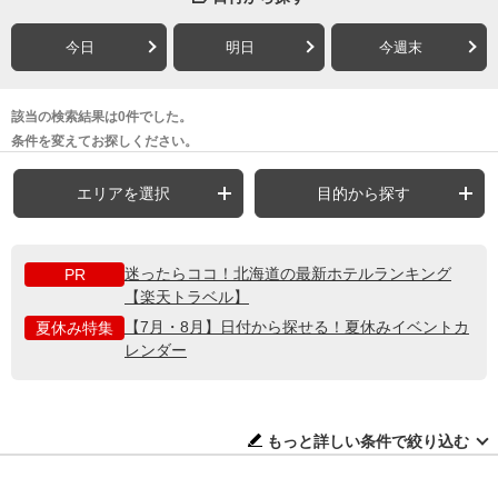
今日
明日
今週末
該当の検索結果は0件でした。
条件を変えてお探しください。
エリアを選択
目的から探す
迷ったらココ！北海道の最新ホテルランキング
PR
【楽天トラベル】
【7月・8月】日付から探せる！夏休みイベントカ
夏休み特集
レンダー
もっと詳しい条件で絞り込む