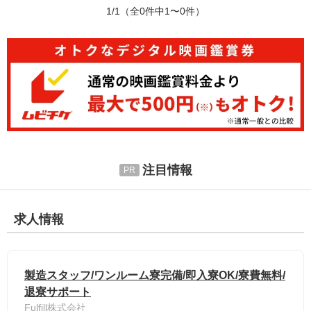
1/1
（全0件中1〜0件）
注目情報
求人情報
製造スタッフ/ワンルーム寮完備/即入寮OK/寮費無料/
退寮サポート
Fulfill株式会社