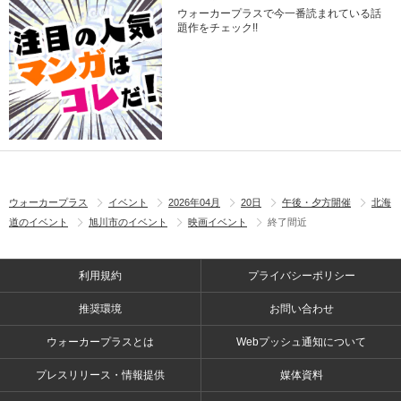
ウォーカープラスで今一番読まれている話
題作をチェック!!
ウォーカープラス
イベント
2026年04月
20日
午後・夕方開催
北海
道のイベント
旭川市のイベント
映画イベント
終了間近
利用規約
プライバシーポリシー
推奨環境
お問い合わせ
ウォーカープラスとは
Webプッシュ通知について
プレスリリース・情報提供
媒体資料