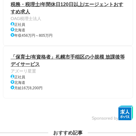
税務・税理士/年間休日120日以上/エージェントおす
すめ求人
OAG税理士法人
正社員
北海道
年収456万円～805万円
「保育士/有資格者」札幌市手稲区の小規模 放課後等
デイサービス
アズーリ星置
正社員
北海道
月給16万8,200円
Sponsored by
おすすめ記事