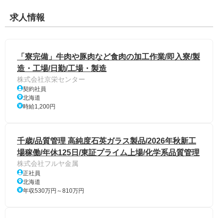
求人情報
「寮完備」牛肉や豚肉など食肉の加工作業/即入寮/製
造・工場/日勤/工場・製造
株式会社京栄センター
契約社員
北海道
時給1,200円
千歳/品質管理 高純度石英ガラス製品/2026年秋新工
場稼働/年休125日/東証プライム上場/化学系品質管理
株式会社フルヤ金属
正社員
北海道
年収530万円～810万円