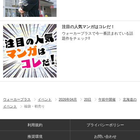
注目の人気マンガはコレだ！
ウォーカープラスで今一番読まれている話
題作をチェック!!
ウォーカープラス
イベント
2026年04月
20日
午前中開催
北海道の
イベント
福袋・初売り
利用規約
プライバシーポリシー
推奨環境
お問い合わせ