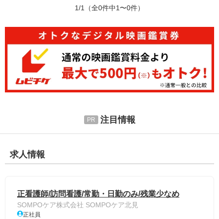
1/1
（全0件中1〜0件）
注目情報
求人情報
正看護師/訪問看護/常勤・日勤のみ/残業少なめ
SOMPOケア株式会社 SOMPOケア北見
正社員