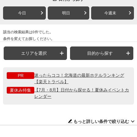
今日
明日
今週末
該当の検索結果は0件でした。
条件を変えてお探しください。
エリアを選択
目的から探す
迷ったらココ！北海道の最新ホテルランキング
PR
【楽天トラベル】
【7月・8月】日付から探せる！夏休みイベントカ
夏休み特集
レンダー
もっと詳しい条件で絞り込む