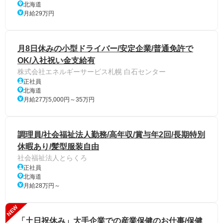
北海道
月給29万円
月8日休みの小型ドライバー/安定企業/普通免許で
OK/入社祝い金支給有
株式会社エネルギーサービス札幌 白石センター
正社員
北海道
月給27万5,000円～35万円
調理員/社会福祉法人勤務/高年収/賞与年2回/長期特別
休暇あり/髪型服装自由
社会福祉法人とらくろ
正社員
北海道
月給28万円～
NEW
「土日祝休み」大手企業での産業保健のお仕事/保健