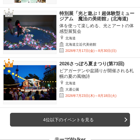
特別展「光と遊ぶ！超体験型ミュー
ジアム 魔法の美術館」(北海道)
体を使って楽しめる、光とアートの体
感型展覧会
北海道
北海道立近代美術館
2026年7月17日(金)～8月30日(日)
2026さっぽろ夏まつり(第73回)
ビアガーデンや盆踊りが開催される札
幌の夏の風物詩
北海道
大通公園
2026年7月23日(木)～8月18日(火)
4位以下のイベントを見る
テーマWalker