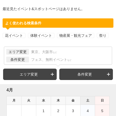
最近見たイベント&スポットページはありません。
よく使われる検索条件
花イベント
体験イベント
物産展・観光フェア
祭り
エリア変更
東京、大阪市
など
条件変更
フェス、無料イベント
など
エリア変更
条件変更
4月
月
火
水
木
金
土
日
1
2
3
4
5