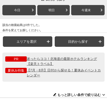
今日
明日
今週末
該当の検索結果は0件でした。
条件を変えてお探しください。
エリアを選択
目的から探す
迷ったらココ！北海道の最新ホテルランキング
PR
【楽天トラベル】
【7月・8月】日付から探せる！夏休みイベントカ
夏休み特集
レンダー
もっと詳しい条件で絞り込む