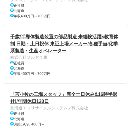
正社員
北海道
年収400万円～700万円
千歳/半導体製造装置の部品製造 未経験活躍×教育体
制 日勤・土日祝休 東証上場メーカー/各種手当/化学
系製造・生産オペレーター
株式会社フルヤ金属
正社員
北海道
年収450万円～700万円
「苫小牧の工場スタッフ」完全土日休み&16時半退
社!/年間休日120日
北海道エコリサイクルシステムズ株式会社
正社員
北海道
月給19万6,400円～