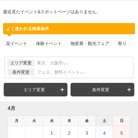
最近見たイベント&スポットページはありません。
よく使われる検索条件
花イベント
体験イベント
物産展・観光フェア
祭り
エリア変更
東京、大阪市
など
条件変更
フェス、無料イベント
など
エリア変更
条件変更
4月
月
火
水
木
金
土
日
1
2
3
4
5