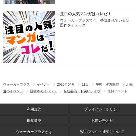
注目の人気マンガはコレだ！
ウォーカープラスで今一番読まれている話
題作をチェック!!
ウォーカープラス
イベント
2026年04月
21日
午後・夕方開催
北海
道のイベント
函館市のイベント
伝統芸能・お笑いライブ
無料イベント
利用規約
プライバシーポリシー
推奨環境
お問い合わせ
ウォーカープラスとは
Webプッシュ通知について