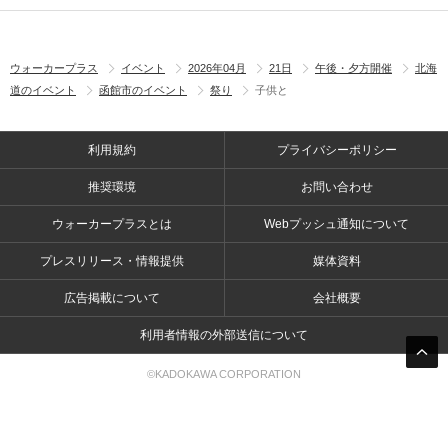
ウォーカープラス
イベント
2026年04月
21日
午後・夕方開催
北海
道のイベント
函館市のイベント
祭り
子供と
利用規約
プライバシーポリシー
推奨環境
お問い合わせ
ウォーカープラスとは
Webプッシュ通知について
プレスリリース・情報提供
媒体資料
広告掲載について
会社概要
利用者情報の外部送信について
©KADOKAWA CORPORATION