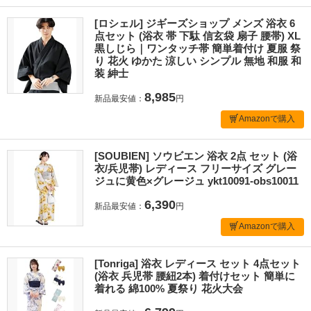
[ロシェル] ジギーズショップ メンズ 浴衣 6
点セット (浴衣 帯 下駄 信玄袋 扇子 腰帯) XL
黒しじら｜ワンタッチ帯 簡単着付け 夏服 祭
り 花火 ゆかた 涼しい シンプル 無地 和服 和
装 紳士
8,985
新品最安値：
円
Amazonで購入
[SOUBIEN] ソウビエン 浴衣 2点 セット (浴
衣/兵児帯) レディース フリーサイズ グレー
ジュに黄色×グレージュ ykt10091-obs10011
6,390
新品最安値：
円
Amazonで購入
[Tonriga] 浴衣 レディース セット 4点セット
(浴衣 兵児帯 腰紐2本) 着付けセット 簡単に
着れる 綿100% 夏祭り 花火大会