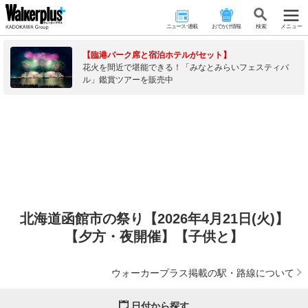
ニュース･連載
おでかけ情報
検 索
メニュー
【臨港パーク席と宿泊ホテルがセット】
花火を間近で堪能できる！「みなとみらいフェスティバ
ル」鑑賞ツアーを販売中
北海道函館市の祭り【2026年4月21日(火)】
【夕方・夜開催】【子供と】
ウォーカープラス掲載の駅・路線について
日付から探す