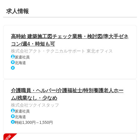
求人情報
高時給 建築施工図チェック業務・検討図/準大手ゼネ
コン/週4・時短も可
株式会社アクト・テクニカルサポート 東北オフィス
派遣社員
北海道
介護職員・ヘルパー/介護福祉士/特別養護老人ホー
ム/残業なし・少なめ
株式会社ツクイスタッフ
派遣社員
北海道
時給1,300円～1,550円
NEW