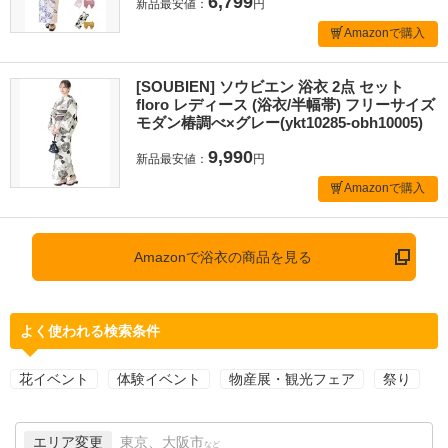
6,799
新品最安値：
円
Amazonで購入
[SOUBIEN] ソウビエン 浴衣 2点 セット
floro レディース (浴衣/半幅帯) フリーサイズ
モダン椿調べ×グレー(ykt10285-obh10005)
9,990
新品最安値：
円
Amazonで購入
Amazonで浴衣の商品を見る
よく使われる検索条件
花イベント
体験イベント
物産展・観光フェア
祭り
エリア変更
東京、大阪市
など