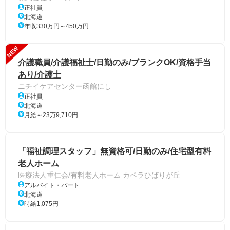
正社員
北海道
年収330万円～450万円
NEW
介護職員/介護福祉士/日勤のみ/ブランクOK/資格手当
あり/介護士
ニチイケアセンター函館にし
正社員
北海道
月給～23万9,710円
「福祉調理スタッフ」無資格可/日勤のみ/住宅型有料
老人ホーム
医療法人重仁会/有料老人ホーム カペラひばりが丘
アルバイト・パート
北海道
時給1,075円