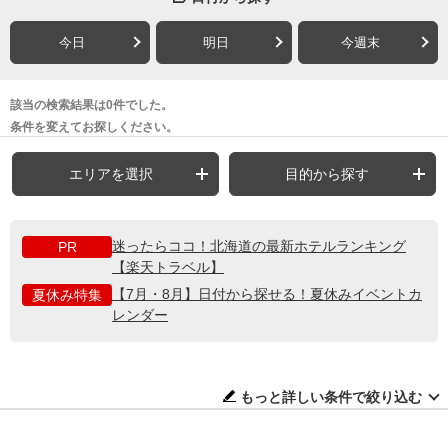
今日
明日
今週末
該当の検索結果は0件でした。
条件を変えてお探しください。
エリアを選択
目的から探す
迷ったらココ！北海道の最新ホテルランキング
PR
【楽天トラベル】
【7月・8月】日付から探せる！夏休みイベントカ
夏休み特集
レンダー
もっと詳しい条件で絞り込む