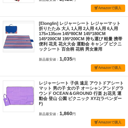
Amazonで購入
[Elonglin] レジャーシート レジャーマット
折りたたみ 大人 1人用 2人用 4人用 6人用
175×135cm 145*80CM 145*180CM
145*200CM 195*200CM 持ち運び 軽量 携帯
便利 花見 花火大会 運動会 キャンプ ピクニ
ックシート 百合柄 花柄 男女兼用
1,035
新品最安値：
円
Amazonで購入
レジャーシート 子供 遠足 アウトドアシート
マット 男の子 女の子 オーシャンアンドグラ
ウンド OCEAN＆GROUND 行楽 お花見 運
動会 登山 公園 ピクニック XYZ(ラベンダー
F)
1,860
新品最安値：
円
Amazonで購入