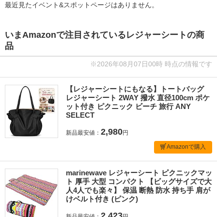
最近見たイベント&スポットページはありません。
いまAmazonで注目されているレジャーシートの商
品
※2026年08月07日00時 時点の情報です
【レジャーシートにもなる】トートバッグ
レジャーシート 2WAY 撥水 直径100cm ポケ
ット付き ピクニック ビーチ 旅行 ANY
SELECT
2,980
新品最安値：
円
Amazonで購入
marinewave レジャーシート ピクニックマッ
ト 厚手 大型 コンパクト 【ビッグサイズで大
人4人でも楽々】 保温 断熱 防水 持ち手 肩が
けベルト付き (ピンク)
2,423
新品最安値：
円