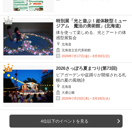
特別展「光と遊ぶ！超体験型ミュー
ジアム 魔法の美術館」(北海道)
体を使って楽しめる、光とアートの体
感型展覧会
北海道
北海道立近代美術館
2026年7月17日(金)～8月30日(日)
2026さっぽろ夏まつり(第73回)
ビアガーデンや盆踊りが開催される札
幌の夏の風物詩
北海道
大通公園
2026年7月23日(木)～8月18日(火)
4位以下のイベントを見る