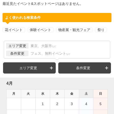
最近見たイベント&スポットページはありません。
よく使われる検索条件
花イベント
体験イベント
物産展・観光フェア
祭り
エリア変更
東京、大阪市
など
条件変更
フェス、無料イベント
など
エリア変更
条件変更
4月
月
火
水
木
金
土
日
1
2
3
4
5