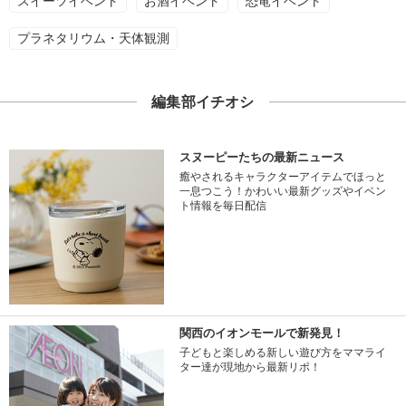
スイーツイベント
お酒イベント
恐竜イベント
プラネタリウム・天体観測
編集部イチオシ
スヌーピーたちの最新ニュース
癒やされるキャラクターアイテムでほっと
一息つこう！かわいい最新グッズやイベン
ト情報を毎日配信
関西のイオンモールで新発見！
子どもと楽しめる新しい遊び方をママライ
ター達が現地から最新リポ！