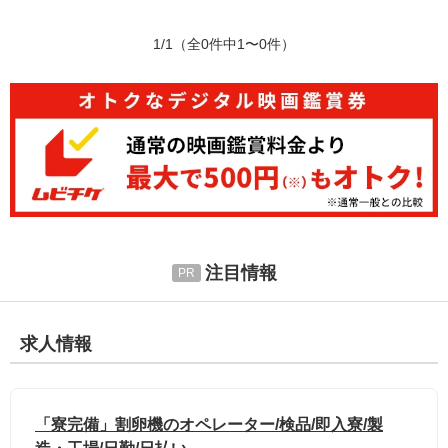
1/1
（全0件中1〜0件）
注目情報
求人情報
「寮完備」割卵機のオペレーター/検品/即入寮/製