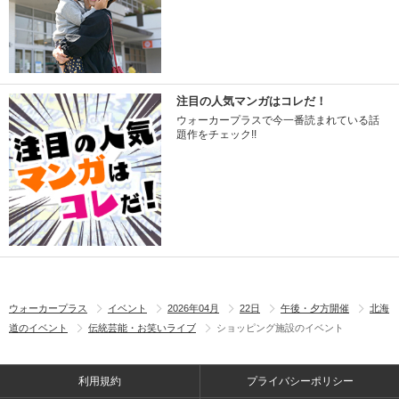
注目の人気マンガはコレだ！
ウォーカープラスで今一番読まれている話
題作をチェック!!
ウォーカープラス
イベント
2026年04月
22日
午後・夕方開催
北海
道のイベント
伝統芸能・お笑いライブ
ショッピング施設のイベント
利用規約
プライバシーポリシー