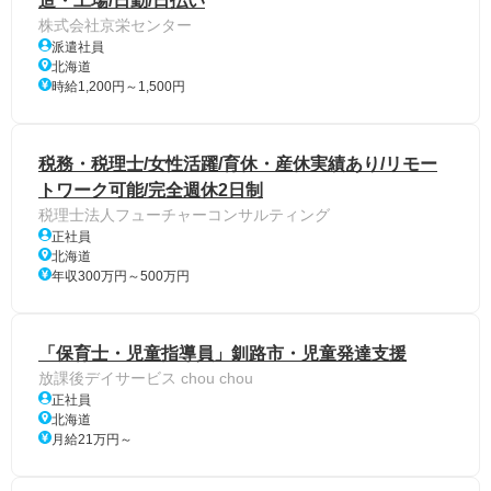
造・工場/日勤/日払い
株式会社京栄センター
派遣社員
北海道
時給1,200円～1,500円
税務・税理士/女性活躍/育休・産休実績あり/リモー
トワーク可能/完全週休2日制
税理士法人フューチャーコンサルティング
正社員
北海道
年収300万円～500万円
「保育士・児童指導員」釧路市・児童発達支援
放課後デイサービス chou chou
正社員
北海道
月給21万円～