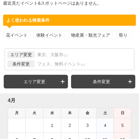
最近見たイベント&スポットページはありません。
よく使われる検索条件
花イベント
体験イベント
物産展・観光フェア
祭り
エリア変更
東京、大阪市
など
条件変更
フェス、無料イベント
など
エリア変更
条件変更
4月
月
火
水
木
金
土
日
1
2
3
4
5