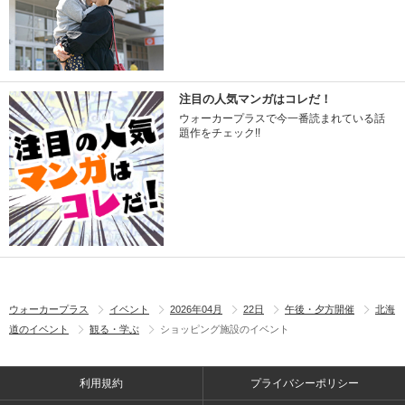
注目の人気マンガはコレだ！
ウォーカープラスで今一番読まれている話
題作をチェック!!
ウォーカープラス
イベント
2026年04月
22日
午後・夕方開催
北海
道のイベント
観る・学ぶ
ショッピング施設のイベント
利用規約
プライバシーポリシー