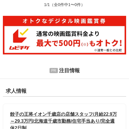
1/1
（全0件中1〜0件）
注目情報
求人情報
餃子の王将イオン千歳店の店舗スタッフ/月給22.9万
～29.3万円/北海道千歳市勤務/住宅手当あり/完全週
休2日制