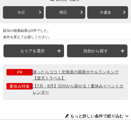
今日
明日
今週末
該当の検索結果は0件でした。
条件を変えてお探しください。
エリアを選択
目的から探す
迷ったらココ！北海道の最新ホテルランキング
PR
【楽天トラベル】
【7月・8月】日付から探せる！夏休みイベントカ
夏休み特集
レンダー
もっと詳しい条件で絞り込む