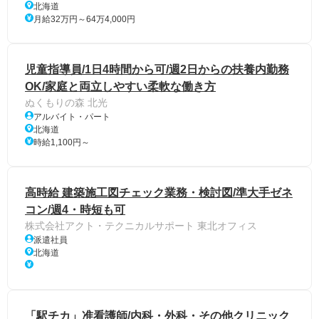
北海道
月給32万円～64万4,000円
児童指導員/1日4時間から可/週2日からの扶養内勤務
OK/家庭と両立しやすい柔軟な働き方
ぬくもりの森 北光
アルバイト・パート
北海道
時給1,100円～
高時給 建築施工図チェック業務・検討図/準大手ゼネ
コン/週4・時短も可
株式会社アクト・テクニカルサポート 東北オフィス
派遣社員
北海道
「駅チカ」准看護師/内科・外科・その他クリニック