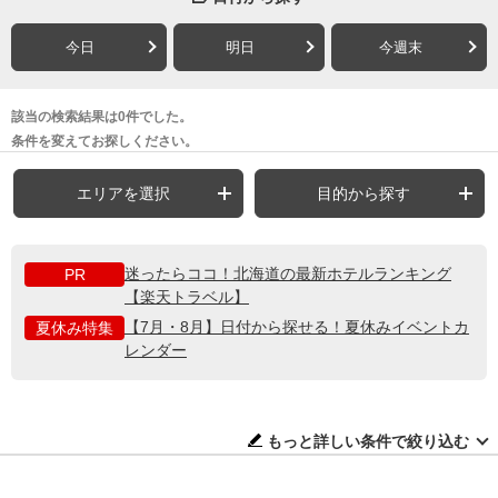
今日
明日
今週末
該当の検索結果は0件でした。
条件を変えてお探しください。
エリアを選択
目的から探す
迷ったらココ！北海道の最新ホテルランキング
PR
【楽天トラベル】
【7月・8月】日付から探せる！夏休みイベントカ
夏休み特集
レンダー
もっと詳しい条件で絞り込む