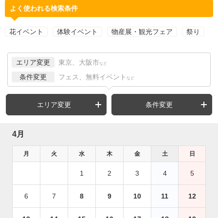
よく使われる検索条件
花イベント
体験イベント
物産展・観光フェア
祭り
エリア変更
東京、大阪市
など
条件変更
フェス、無料イベント
など
エリア変更
条件変更
4月
月
火
水
木
金
土
日
1
2
3
4
5
6
7
8
9
10
11
12