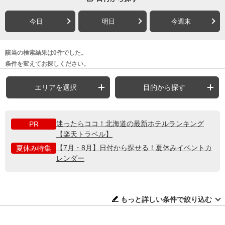
今日
明日
今週末
該当の検索結果は0件でした。
条件を変えてお探しください。
エリアを選択
目的から探す
迷ったらココ！北海道の最新ホテルランキング
PR
【楽天トラベル】
【7月・8月】日付から探せる！夏休みイベントカ
夏休み特集
レンダー
もっと詳しい条件で絞り込む