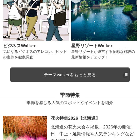
ビジネスWalker
星野リゾートWalker
気になるビジネスのアレコレ、ヒット
星野リゾートが運営する多彩な施設の
の裏側を徹底調査
最新情報をチェック！
テーマwalkerをもっと見る
季節特集
季節を感じる人気のスポットやイベントを紹介
花火特集2026【北海道】
北海道の花火大会を掲載。2026年の開催
日、中止・延期情報や人気ランキングなど