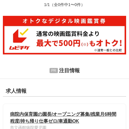
1/1
（全0件中1〜0件）
注目情報
求人情報
病院内保育園の園長/オープニング募集/残業月6時間
程度/持ち帰り仕事ゼロ/車通勤OK
市立函館病院愛児園