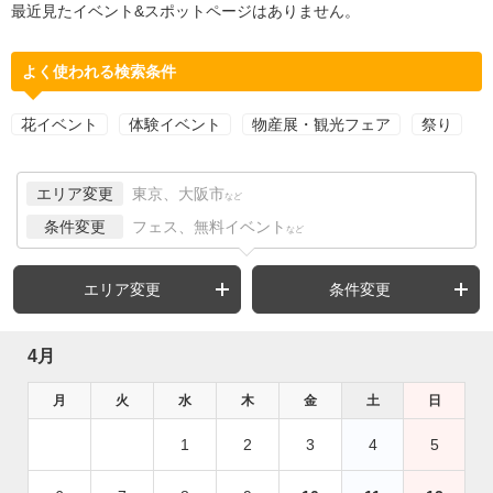
最近見たイベント&スポットページはありません。
よく使われる検索条件
花イベント
体験イベント
物産展・観光フェア
祭り
エリア変更
東京、大阪市
など
条件変更
フェス、無料イベント
など
エリア変更
条件変更
4月
月
火
水
木
金
土
日
1
2
3
4
5