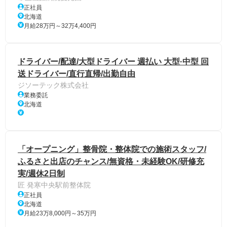
正社員
北海道
月給28万円～32万4,400円
ドライバー/配達/大型ドライバー 週払い 大型·中型 回
送ドライバー/直行直帰/出勤自由
ジソーテック株式会社
業務委託
北海道
「オープニング」整骨院・整体院での施術スタッフ/
ふるさと出店のチャンス/無資格・未経験OK/研修充
実/週休2日制
匠 発寒中央駅前整体院
正社員
北海道
月給23万8,000円～35万円