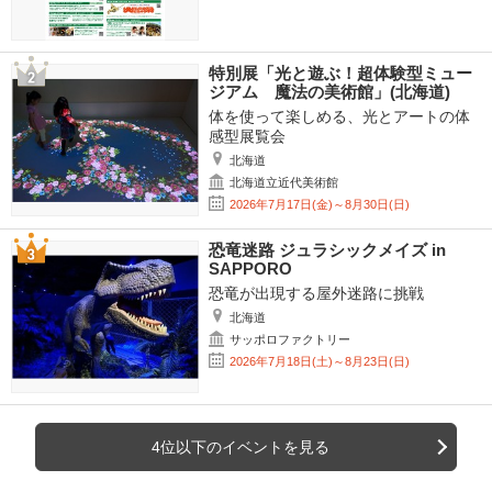
特別展「光と遊ぶ！超体験型ミュー
ジアム 魔法の美術館」(北海道)
体を使って楽しめる、光とアートの体
感型展覧会
北海道
北海道立近代美術館
2026年7月17日(金)～8月30日(日)
恐竜迷路 ジュラシックメイズ in
SAPPORO
恐竜が出現する屋外迷路に挑戦
北海道
サッポロファクトリー
2026年7月18日(土)～8月23日(日)
4位以下のイベントを見る