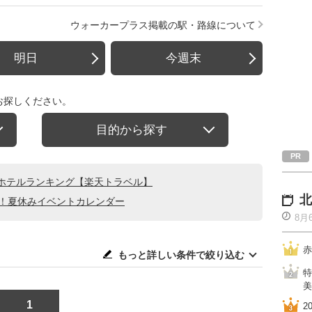
ウォーカープラス掲載の駅・路線について
明日
今週末
お探しください。
目的から探す
ホテルランキング【楽天トラベル】
北
る！夏休みイベントカレンダー
8月
赤
もっと詳しい条件で絞り込む
特
美
1
2