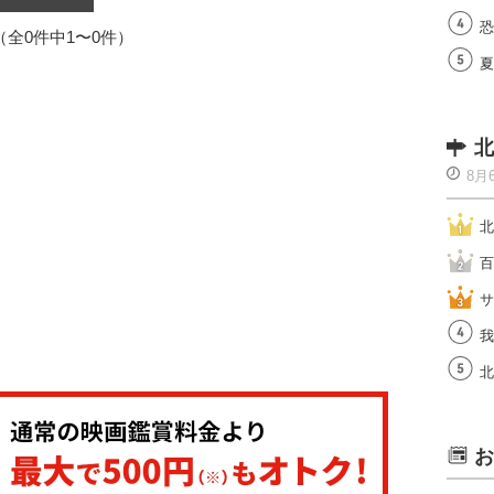
恐
1（全0件中1〜0件）
夏
北
8月
北
百
サ
我
北
お