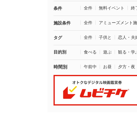
全件
無料イベント
終
条件
全件
アミューズメント
施設条件
全件
子供と
恋人・夫
タグ
目的別
食べる
遊ぶ
観る・学
時間別
午前中
お昼
夕方・夜