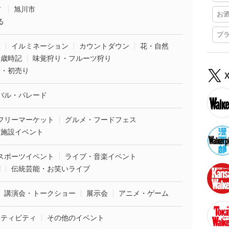
市
旭川市
お
る
プ
葉
イルミネーション
カウントダウン
花・自然
・歳時記
味覚狩り・フルーツ狩り
袋・初売り
バル・パレード
フリーマーケット
グルメ・フードフェス
業施設イベント
スポーツイベント
ライブ・音楽イベント
劇
伝統芸能・お笑いライブ
講演会・トークショー
展示会
アニメ・ゲーム
クティビティ
その他のイベント