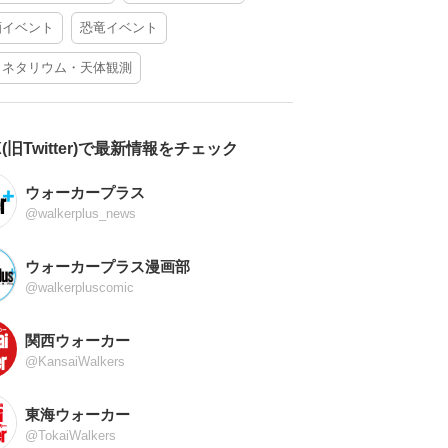
酒イベント
恐竜イベント
ラネタリウム・天体観測
X(旧Twitter)で最新情報をチェック
ウォーカープラス
@walkerplus_news
ウォーカープラス漫画部
@walkerpluscomic
関西ウォーカー
@KansaiWalkers
東海ウォーカー
@TokaiWalkers