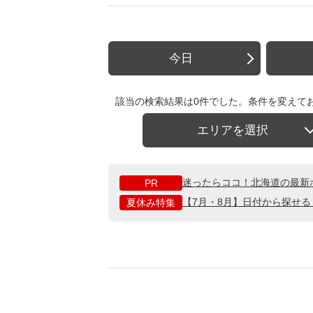
今日
該当の検索結果は0件でした。条件を変えて
エリアを選択
迷ったらココ！北海道の最新
PR
【7月・8月】日付から探せ
夏休み特集