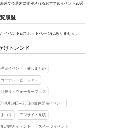
海道で今週末に開催されるおすすめイベント20選
覧履歴
たイベント&スポットページはありません。
かけトレンド
の注目イベント・催しまとめ
アガーデン・ビアフェス
かけ祭り・ウォーターフェス
26年9月19日～23日の連休開催イベント
夕まつり
アジサイの見頃
アル謎解きイベント
スイーツイベント