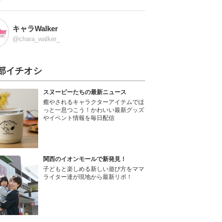
キャラWalker
@chara_walker_
部イチオシ
スヌーピーたちの最新ニュース
癒やされるキャラクターアイテムでほ
っと一息つこう！かわいい最新グッズ
やイベント情報を毎日配信
関西のイオンモールで新発見！
子どもと楽しめる新しい遊び方をママ
ライター達が現地から最新リポ！