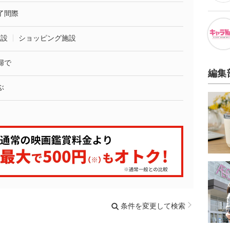
了間際
施設
ショッピング施設
婦で
編集
ぶ
条件を変更して検索