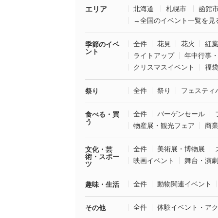
エリア
北海道
札幌市
函館
→全国のイベント一覧を見
全件
花見
花火
紅
季節のイベ
ント
ライトアップ
年中行事
クリスマスイベント
福
全件
祭り
フェスティ
祭り
全件
バーゲンセール
食べる・買
う
物産展・観光フェア
商
全件
美術展・博物展
文化・芸
術・スポー
映画イベント
舞台・演
ツ
全件
動物関連イベント
趣味・生活
全件
体験イベント・ア
その他