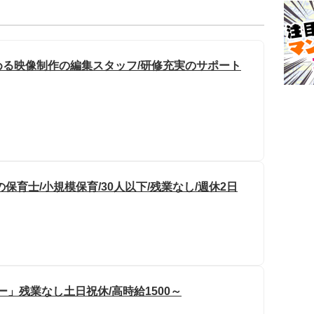
る映像制作の編集スタッフ/研修充実のサポート
保育士/小規模保育/30人以下/残業なし/週休2日
」残業なし土日祝休/高時給1500～