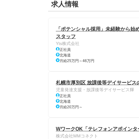
求人情報
「ポテンシャル採用」未経験から始め
スタッフ
Yts株式会社
正社員
北海道
月給25万円～46万円
札幌市厚別区 放課後等デイサービスの
児童発達支援・放課後等デイサービス輝
正社員
北海道
月給20万円～
WワークOK「テレフォンアポインター
株式会社MMコネクト