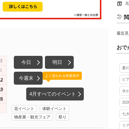
北
閲
最近見
おで
日
今日
明日
夏
5
よく使われる検索条件
今週末
12
ビ
19
水
4月すべてのイベント
26
20
花イベント
体験イベント
七
物産展・観光フェア
祭り
リ