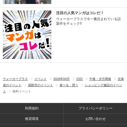
注目の人気マンガはコレだ！
ウォーカープラスで今一番読まれている話
題作をチェック!!
ウォーカープラス
イベント
2026年04月
23日
午後・夕方開催
北海
道のイベント
函館市のイベント
食べる・買う
ショッピング施設のイベン
ト
無料イベント
利用規約
プライバシーポリシー
推奨環境
お問い合わせ