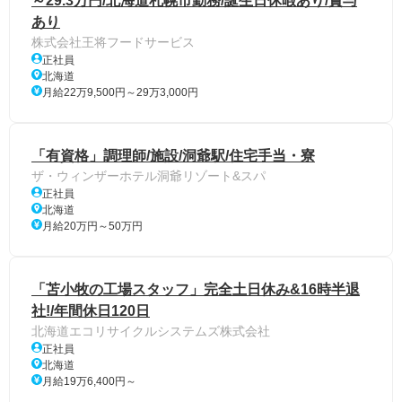
～29.3万円/北海道札幌市勤務/誕生日休暇あり/賞与
あり
株式会社王将フードサービス
正社員
北海道
月給22万9,500円～29万3,000円
「有資格」調理師/施設/洞爺駅/住宅手当・寮
ザ・ウィンザーホテル洞爺リゾート&スパ
正社員
北海道
月給20万円～50万円
「苫小牧の工場スタッフ」完全土日休み&16時半退
社!/年間休日120日
北海道エコリサイクルシステムズ株式会社
正社員
北海道
月給19万6,400円～