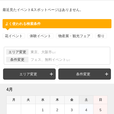
最近見たイベント&スポットページはありません。
よく使われる検索条件
花イベント
体験イベント
物産展・観光フェア
祭り
エリア変更
東京、大阪市
など
条件変更
フェス、無料イベント
など
エリア変更
条件変更
4月
月
火
水
木
金
土
日
1
2
3
4
5