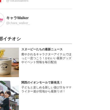
@TokaiWalkers
キャラWalker
@chara_walker_
部イチオシ
スヌーピーたちの最新ニュース
癒やされるキャラクターアイテムでほ
っと一息つこう！かわいい最新グッズ
やイベント情報を毎日配信
関西のイオンモールで新発見！
子どもと楽しめる新しい遊び方をママ
ライター達が現地から最新リポ！