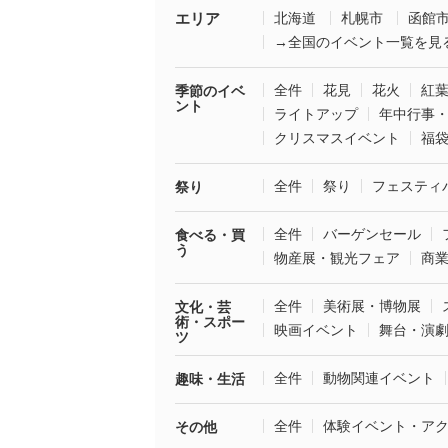
エリア
北海道
札幌市
函館
→全国のイベント一覧を見
全件
花見
花火
紅
季節のイベ
ント
ライトアップ
年中行事
クリスマスイベント
福
全件
祭り
フェスティ
祭り
全件
バーゲンセール
食べる・買
う
物産展・観光フェア
商
全件
美術展・博物展
文化・芸
術・スポー
映画イベント
舞台・演
ツ
全件
動物関連イベント
趣味・生活
全件
体験イベント・ア
その他