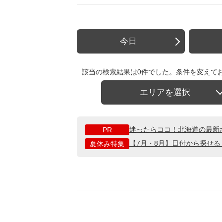
今日
該当の検索結果は0件でした。条件を変えて
エリアを選択
迷ったらココ！北海道の最新
PR
【7月・8月】日付から探せ
夏休み特集