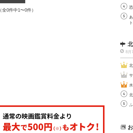
恐
1（全0件中1〜0件）
あ
ト
北
8月
北
サ
水
北
ふ
お