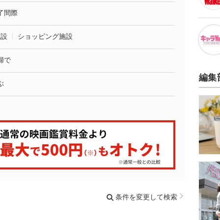
了間際
施設
ショッピング施設
婦で
編集
ぶ
条件を変更して検索