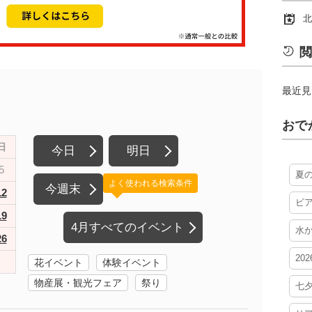
北
閲
最近見
おで
日
今日
明日
5
夏
よく使われる検索条件
今週末
12
ビ
19
4月すべてのイベント
水
26
20
花イベント
体験イベント
物産展・観光フェア
祭り
七