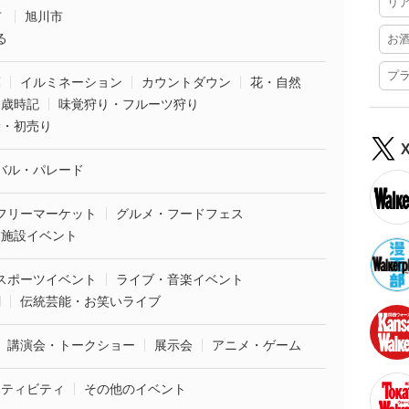
リ
市
旭川市
る
お
プ
葉
イルミネーション
カウントダウン
花・自然
・歳時記
味覚狩り・フルーツ狩り
袋・初売り
バル・パレード
フリーマーケット
グルメ・フードフェス
業施設イベント
スポーツイベント
ライブ・音楽イベント
劇
伝統芸能・お笑いライブ
講演会・トークショー
展示会
アニメ・ゲーム
クティビティ
その他のイベント