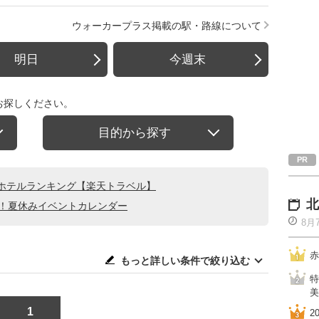
ウォーカープラス掲載の駅・路線について
明日
今週末
お探しください。
目的から探す
ホテルランキング【楽天トラベル】
北
る！夏休みイベントカレンダー
8月
赤
もっと詳しい条件で絞り込む
特
美
1
2