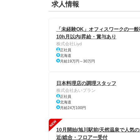
求人情報
「未経験OK」オフィスワークの一般事務
10h月以内/昇給・賞与あり
株式会社Liyd
正社員
北海道
月給19万円～30万円
日本料理店の調理スタッフ
株式会社あいプラン
正社員
北海道
月給24万100円
NEW
10月開始/旭川駅前/天然温泉で人気
近/総合・フロアー受付