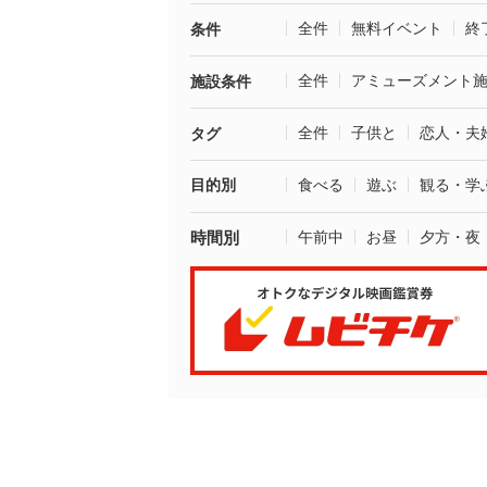
全件
無料イベント
終
条件
全件
アミューズメント
施設条件
全件
子供と
恋人・夫
タグ
目的別
食べる
遊ぶ
観る・学
時間別
午前中
お昼
夕方・夜