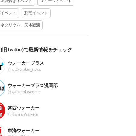
アル謎解きイベント
スイーツイベント
酒イベント
恐竜イベント
ラネタリウム・天体観測
X(旧Twitter)で最新情報をチェック
ウォーカープラス
@walkerplus_news
ウォーカープラス漫画部
@walkerpluscomic
関西ウォーカー
@KansaiWalkers
東海ウォーカー