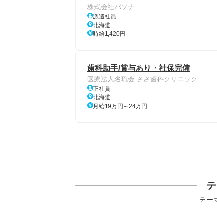
株式会社パソナ
派遣社員
北海道
時給1,420円
歯科助手/賞与あり・社保完備
医療法人名琉会 ささ歯科クリニック
正社員
北海道
月給19万円～24万円
テ
テー