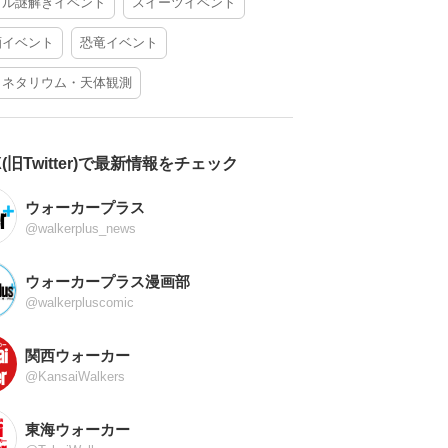
アル謎解きイベント
スイーツイベント
酒イベント
恐竜イベント
ラネタリウム・天体観測
X(旧Twitter)で最新情報をチェック
ウォーカープラス
@walkerplus_news
ウォーカープラス漫画部
@walkerpluscomic
関西ウォーカー
@KansaiWalkers
東海ウォーカー