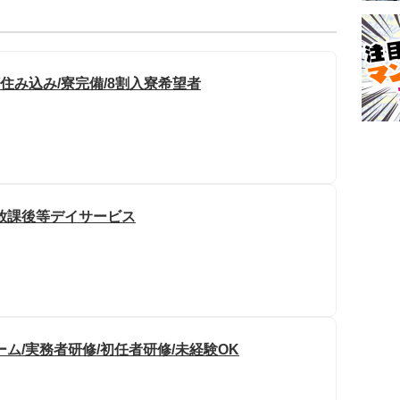
住み込み/寮完備/8割入寮希望者
放課後等デイサービス
ム/実務者研修/初任者研修/未経験OK