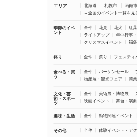
エリア
北海道
札幌市
函館
→全国のイベント一覧を見
全件
花見
花火
紅
季節のイベ
ント
ライトアップ
年中行事
クリスマスイベント
福
全件
祭り
フェスティ
祭り
全件
バーゲンセール
食べる・買
う
物産展・観光フェア
商
全件
美術展・博物展
文化・芸
術・スポー
映画イベント
舞台・演
ツ
全件
動物関連イベント
趣味・生活
全件
体験イベント・ア
その他