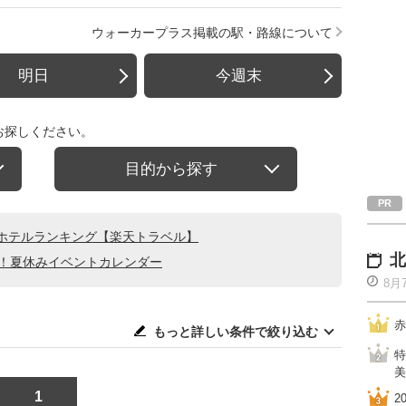
ウォーカープラス掲載の駅・路線について
明日
今週末
お探しください。
目的から探す
ホテルランキング【楽天トラベル】
北
る！夏休みイベントカレンダー
8月
赤
もっと詳しい条件で絞り込む
特
美
1
2