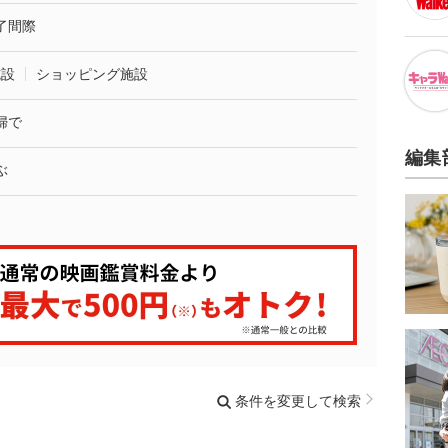
了間際
施設
ショッピング施設
婦で
編集
ぶ
条件を変更して検索