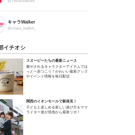
@TokaiWalkers
キャラWalker
@chara_walker_
部イチオシ
スヌーピーたちの最新ニュース
癒やされるキャラクターアイテムでほ
っと一息つこう！かわいい最新グッズ
やイベント情報を毎日配信
関西のイオンモールで新発見！
子どもと楽しめる新しい遊び方をママ
ライター達が現地から最新リポ！