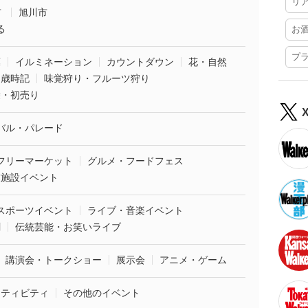
リ
市
旭川市
る
お
プ
葉
イルミネーション
カウントダウン
花・自然
・歳時記
味覚狩り・フルーツ狩り
袋・初売り
バル・パレード
フリーマーケット
グルメ・フードフェス
業施設イベント
スポーツイベント
ライブ・音楽イベント
劇
伝統芸能・お笑いライブ
講演会・トークショー
展示会
アニメ・ゲーム
クティビティ
その他のイベント