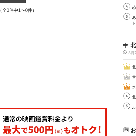
恐
1（全0件中1〜0件）
あ
ト
北
8月
北
サ
水
北
ふ
お