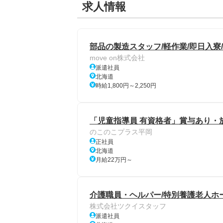
求人情報
部品の製造スタッフ/軽作業/即日入寮/
move on株式会社
派遣社員
北海道
時給1,800円～2,250円
「児童指導員 有資格者」賞与あり・
のこのこプラス平岡
正社員
北海道
月給22万円～
介護職員・ヘルパー/特別養護老人ホー
株式会社ツクイスタッフ
派遣社員