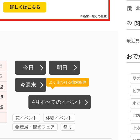
北
閲
最近見
おで
日
今日
明日
5
夏
よく使われる検索条件
今週末
12
ビ
19
4月すべてのイベント
水
26
20
花イベント
体験イベント
物産展・観光フェア
祭り
七