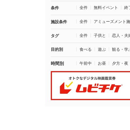
全件
無料イベント
終
条件
全件
アミューズメント
施設条件
全件
子供と
恋人・夫
タグ
目的別
食べる
遊ぶ
観る・学
時間別
午前中
お昼
夕方・夜