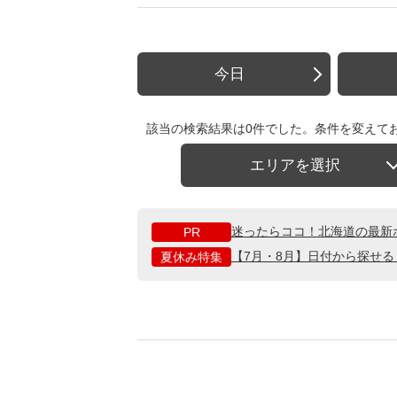
今日
該当の検索結果は0件でした。条件を変えて
エリアを選択
迷ったらココ！北海道の最新
PR
【7月・8月】日付から探せ
夏休み特集