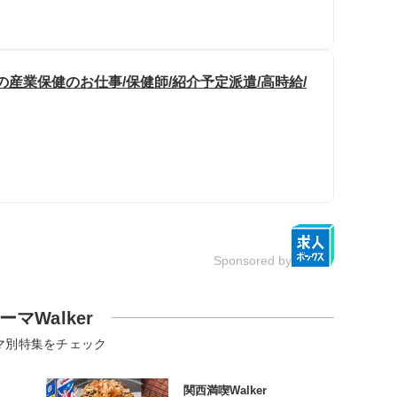
の産業保健のお仕事/保健師/紹介予定派遣/高時給/
Sponsored by
ーマWalker
マ別特集をチェック
関西満喫Walker