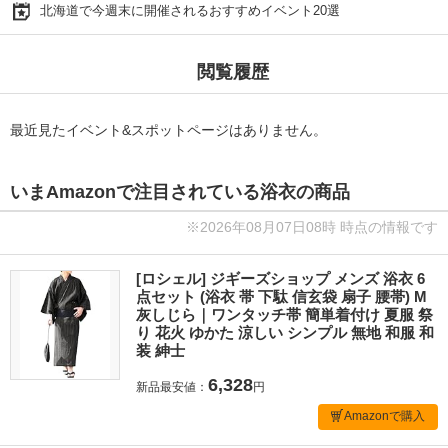
北海道で今週末に開催されるおすすめイベント20選
閲覧履歴
最近見たイベント&スポットページはありません。
いまAmazonで注目されている浴衣の商品
※2026年08月07日08時 時点の情報です
[ロシェル] ジギーズショップ メンズ 浴衣 6
点セット (浴衣 帯 下駄 信玄袋 扇子 腰帯) M
灰しじら｜ワンタッチ帯 簡単着付け 夏服 祭
り 花火 ゆかた 涼しい シンプル 無地 和服 和
装 紳士
6,328
新品最安値：
円
Amazonで購入