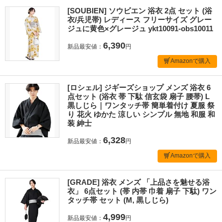
[SOUBIEN] ソウビエン 浴衣 2点 セット (浴
衣/兵児帯) レディース フリーサイズ グレー
ジュに黄色×グレージュ ykt10091-obs10011
6,390
新品最安値：
円
Amazonで購入
[ロシェル] ジギーズショップ メンズ 浴衣 6
点セット (浴衣 帯 下駄 信玄袋 扇子 腰帯) L
黒しじら｜ワンタッチ帯 簡単着付け 夏服 祭
り 花火 ゆかた 涼しい シンプル 無地 和服 和
装 紳士
6,328
新品最安値：
円
Amazonで購入
[GRADE] 浴衣 メンズ 「上品さを魅せる浴
衣」 6点セット (帯 内帯 巾着 扇子 下駄) ワン
タッチ帯 セット (M, 黒しじら)
4,999
新品最安値：
円