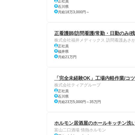
正社員
石川県
月給18万3,000円～
正看護師/訪問看護/常勤・日勤のみ/
株式会社福井メディックス 訪問看護あさ
正社員
福井県
月給21万円
「完全未経験OK」工場内軽作業/コツ
株式会社ティアグループ
正社員
石川県
月給23万5,000円～35万円
ホルモン居酒屋のホールキッチン洗い
富山二口酒場 情熱ホルモン