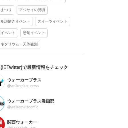
夕まつり
アジサイの見頃
アル謎解きイベント
スイーツイベント
酒イベント
恐竜イベント
ラネタリウム・天体観測
X(旧Twitter)で最新情報をチェック
ウォーカープラス
@walkerplus_news
ウォーカープラス漫画部
@walkerpluscomic
関西ウォーカー