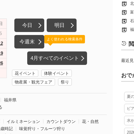
北
富
石
日
今日
明日
福
5
よく使われる検索条件
今週末
12
閲
19
4月すべてのイベント
最近見
26
花イベント
体験イベント
おで
物産展・観光フェア
祭り
夏
福井県
る
ビ
水
葉
イルミネーション
カウントダウン
花・自然
・歳時記
味覚狩り・フルーツ狩り
20