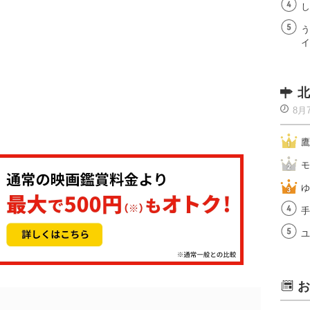
し
う
イ
北
8月
鷹
モ
ゆ
手
ユ
お