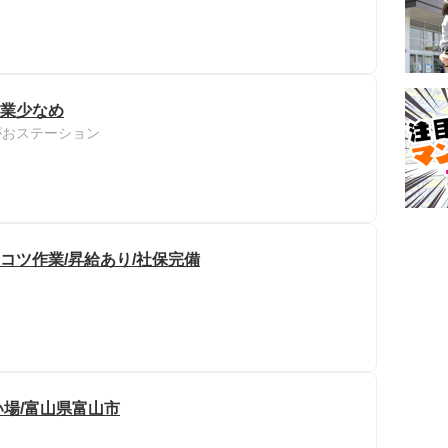
残業少なめ
がおステーション
コツ作業/昇給あり/社保完備
場/富山県富山市