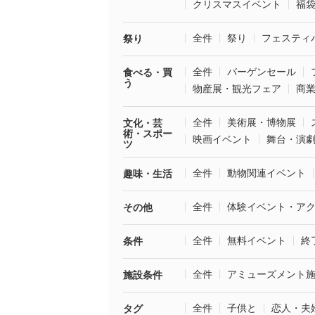
クリスマスイベント
福
全件
祭り
フェスティ
祭り
全件
バーゲンセール
食べる・買
う
物産展・観光フェア
商
全件
美術展・博物展
文化・芸
術・スポー
映画イベント
舞台・演
ツ
全件
動物関連イベント
趣味・生活
全件
体験イベント・ア
その他
全件
無料イベント
終
条件
全件
アミューズメント
施設条件
全件
子供と
恋人・夫
タグ