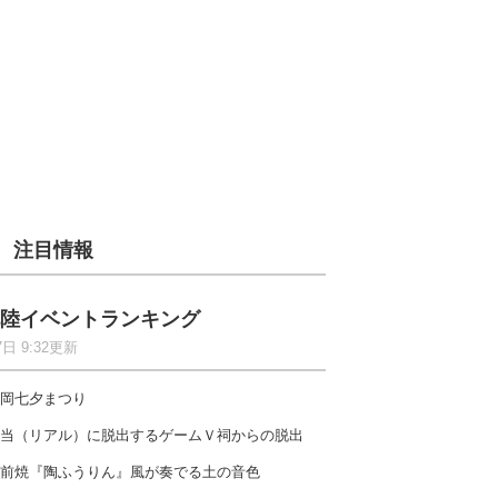
注目情報
陸イベントランキング
7日 9:32更新
岡七夕まつり
当（リアル）に脱出するゲームＶ祠からの脱出
前焼『陶ふうりん』風が奏でる土の音色