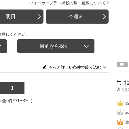
ウォーカープラス掲載の駅・路線について
明日
今週末
お探しください。
目的から探す
もっと詳しい条件で絞り込む
北
1
8月
1（全0件中1〜0件）
高
本
越