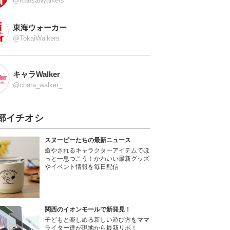
@KansaiWalkers
東海ウォーカー
@TokaiWalkers
キャラWalker
@chara_walker_
部イチオシ
スヌーピーたちの最新ニュース
癒やされるキャラクターアイテムでほ
っと一息つこう！かわいい最新グッズ
やイベント情報を毎日配信
関西のイオンモールで新発見！
子どもと楽しめる新しい遊び方をママ
ライター達が現地から最新リポ！