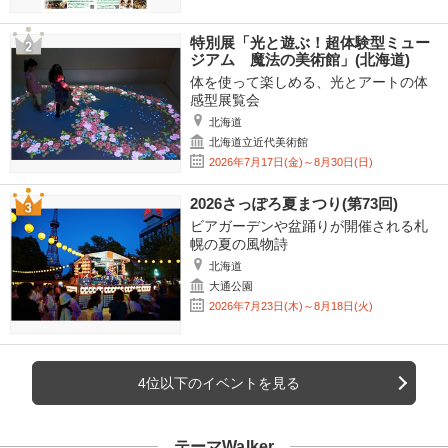
特別展「光と遊ぶ！超体験型ミュー
ジアム 魔法の美術館」(北海道)
体を使って楽しめる、光とアートの体
感型展覧会
北海道
北海道立近代美術館
2026年7月17日(金)～8月30日(日)
2026さっぽろ夏まつり(第73回)
ビアガーデンや盆踊りが開催される札
幌の夏の風物詩
北海道
大通公園
2026年7月23日(木)～8月18日(火)
4位以下のイベントを見る
テーマWalker