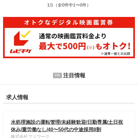
1/1
（全0件中1〜0件）
注目情報
求人情報
水処理施設の運転管理/未経験歓迎/日勤専属/土日祝
休み/重労働なし/40〜50代の中途採用8割
株式会社フジワーク