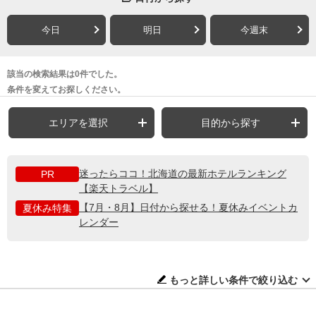
今日
明日
今週末
該当の検索結果は0件でした。
条件を変えてお探しください。
エリアを選択
目的から探す
迷ったらココ！北海道の最新ホテルランキング
PR
【楽天トラベル】
【7月・8月】日付から探せる！夏休みイベントカ
夏休み特集
レンダー
もっと詳しい条件で絞り込む