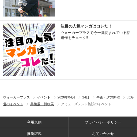
注目の人気マンガはコレだ！
ウォーカープラスで今一番読まれている話
題作をチェック!!
ウォーカープラス
イベント
2026年04月
24日
午後・夕方開催
北海
道のイベント
美術展・博物展
アミューズメント施設のイベント
利用規約
プライバシーポリシー
推奨環境
お問い合わせ