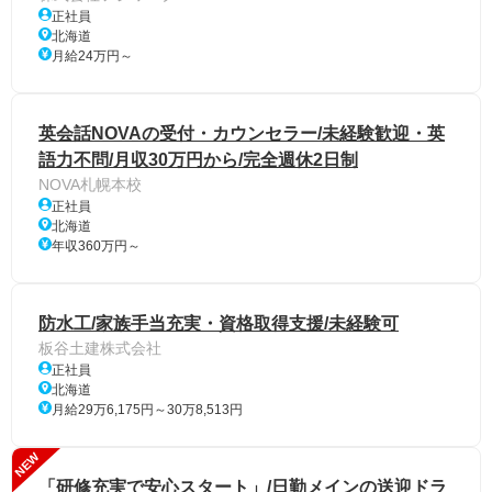
正社員
北海道
月給24万円～
英会話NOVAの受付・カウンセラー/未経験歓迎・英
語力不問/月収30万円から/完全週休2日制
NOVA札幌本校
正社員
北海道
年収360万円～
防水工/家族手当充実・資格取得支援/未経験可
板谷土建株式会社
正社員
北海道
月給29万6,175円～30万8,513円
NEW
「研修充実で安心スタート」/日勤メインの送迎ドラ